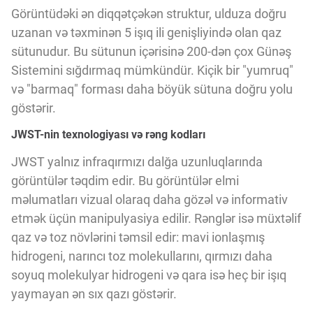
Görüntüdəki ən diqqətçəkən struktur, ulduza doğru
uzanan və təxminən 5 işıq ili genişliyində olan qaz
sütunudur. Bu sütunun içərisinə 200-dən çox Günəş
Sistemini sığdırmaq mümkündür. Kiçik bir "yumruq"
və "barmaq" forması daha böyük sütuna doğru yolu
göstərir.
JWST-nin texnologiyası və rəng kodları
JWST yalnız infraqırmızı dalğa uzunluqlarında
görüntülər təqdim edir. Bu görüntülər elmi
məlumatları vizual olaraq daha gözəl və informativ
etmək üçün manipulyasiya edilir. Rənglər isə müxtəlif
qaz və toz növlərini təmsil edir: mavi ionlaşmış
hidrogeni, narıncı toz molekullarını, qırmızı daha
soyuq molekulyar hidrogeni və qara isə heç bir işıq
yaymayan ən sıx qazı göstərir.