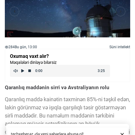
284
Bu gün, 13:00
Süni intellekt
Oxumaq vaxt alır?
Məqalələri dinləyə bilərsiz
Qaranlıq maddənin sirri və Avstraliyanın rolu
Qaranlıq maddə kainətin təxminən 85%-ni təşkil edən,
lakin görünməz və işıqla qarşılıqlı təsir göstərməyən
sirli maddədir. Bu naməlum maddənin tərkibini
anlamaq müasir astrofizikanın ən böyük
çağırışlarından biridir. İndi Avstraliya alimləri bu sirləri
Daha yaxşı istifadə təcrübəsi üçün veb saytımız
çərəzlərdən
×
techxeber.az -da yeni xəbərlərə abunə ol!