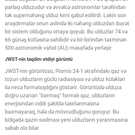
Innovasiya Bələdçisi
parlaq ulduzudur və əvvəlcə astronomlar tərəfindən
tək supernəhəng ulduz kimi qəbul edilirdi. Lakin son
araşdırmalar onun əslində iki nəhəng ulduzdan ibarət
Gələcəyin Təhlili
bir sistem olduğunu ortaya qoyub. Bu ulduzlar 74 və
66 günəş kütləsinə sahibdir və bir-birindən təxminən
Podkastlar
500 astronomik vahid (AU) məsafədə yerləşir.
JWST-nin təqdim etdiyi görüntü
JWST-nin görüntüsü, Pismis 24-1 ətrafındakı qaz və
tozun ulduzların güclü radiasiyası və ulduz küləkləri
ilə necə formalaşdığını göstərir. Görüntüdə ulduza
doğru uzanan "barmaq" formalı qaz, ulduzların
enerjisindən ciddi şəkildə təsirlənməsinə
baxmayaraq, hələ də mövcudluğunu qoruyur. Bu
bölgədə qazın sıxılması yeni ulduzların yaranmasına
səbəb ola bilər.