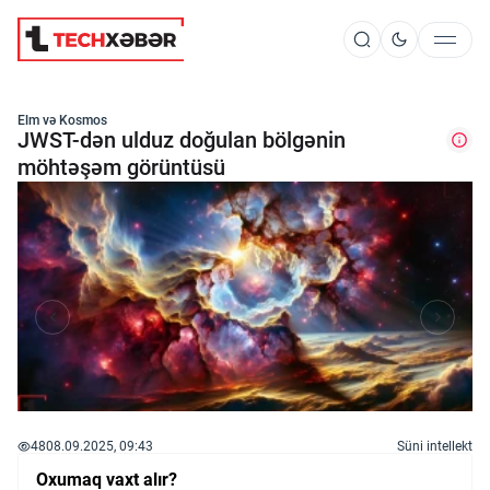
Süni İntellekt
Elm və Kosmos
JWST-dən ulduz doğulan bölgənin
möhtəşəm görüntüsü
Elm və Kosmos
Texnoloji İnkişaf
İnnovasiya və Startaplar
Robot və Cihazlar
48
08.09.2025, 09:43
Süni intellekt
Oxumaq vaxt alır?