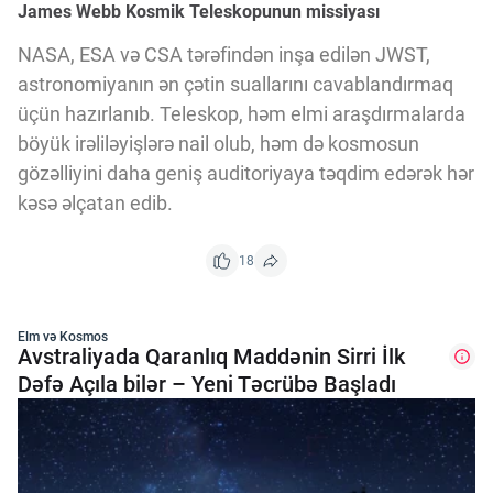
James Webb Kosmik Teleskopunun missiyası
NASA, ESA və CSA tərəfindən inşa edilən JWST,
astronomiyanın ən çətin suallarını cavablandırmaq
üçün hazırlanıb. Teleskop, həm elmi araşdırmalarda
böyük irəliləyişlərə nail olub, həm də kosmosun
gözəlliyini daha geniş auditoriyaya təqdim edərək hər
kəsə əlçatan edib.
18
Elm və Kosmos
Avstraliyada Qaranlıq Maddənin Sirri İlk
Dəfə Açıla bilər – Yeni Təcrübə Başladı