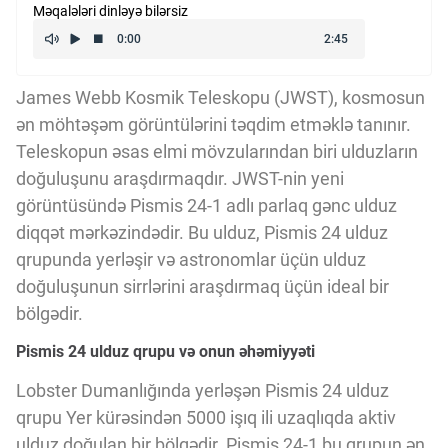
Məqalələri dinləyə bilərsiz
Kriptovalyuta
ÇƏRƏZLƏR SİYASƏTİ
James Webb Kosmik Teleskopu (JWST), kosmosun
ən möhtəşəm görüntülərini təqdim etməklə tanınır.
Teleskopun əsas elmi mövzularından biri ulduzların
İSTIFADƏ ŞƏRTLƏRİ
doğuluşunu araşdırmaqdır. JWST-nin yeni
görüntüsündə Pismis 24-1 adlı parlaq gənc ulduz
diqqət mərkəzindədir. Bu ulduz, Pismis 24 ulduz
MƏXFİLİK SİYASƏTİ
qrupunda yerləşir və astronomlar üçün ulduz
doğuluşunun sirrlərini araşdırmaq üçün ideal bir
Haqqımızda
bölgədir.
Pismis 24 ulduz qrupu və onun əhəmiyyəti
Vizyoner Baxışı
Lobster Dumanlığında yerləşən Pismis 24 ulduz
qrupu Yer kürəsindən 5000 işıq ili uzaqlıqda aktiv
ulduz doğulan bir bölgədir. Pismis 24-1 bu qrupun ən