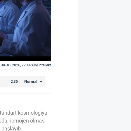
1
06.01.2026, 22:44
Süni intellekt
Standart kosmologiya
asda homojen olması
a başlayıb.