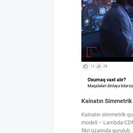
Kriptovalyuta
ÇƏRƏZLƏR SİYASƏTİ
İSTIFADƏ ŞƏRTLƏRİ
13
28
MƏXFİLİK SİYASƏTİ
Oxumaq vaxt alır?
Məqalələri dinləyə bilərsi
Haqqımızda
Kainatın Simmetrik
Vizyoner Baxışı
Kainatın simmetrik qu
modeli – Lambda-CDM 
fikri üzərində qurulub