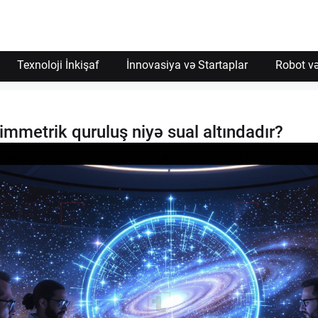
Texnoloji İnkişaf
İnnovasiya və Startaplar
Robot və
simmetrik quruluş niyə sual altındadır?