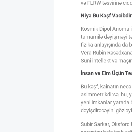
və FLRW təsvirinə cidd
Niyə Bu Kəşf Vacibdi
Kosmik Dipol Anomaliy
tamamilə dəyişməyi tə
fizika anlayışında da 
Vera Rubin Rəsədxanas
Süni intellekt və maş
İnsan və Elm Üçün Təs
Bu kəşf, kainatın necə
asimmetrikdirsə, bu, y
yeni imkanlar yarada 
dəyişdirəcəyini gözləyi
Subir Sarkar, Oksford