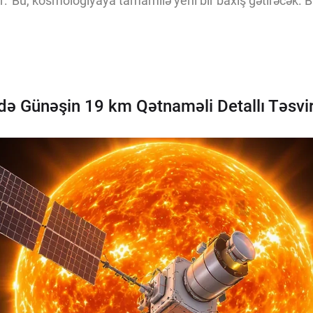
ir: 'Bu, kosmologiyaya tamamilə yeni bir baxış gətirəcək. B
də Günəşin 19 km Qətnaməli Detallı Təsvir