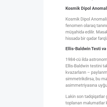
Innovasiya Bələdçisi
Kosmik Dipol Anomal
Kosmik Dipol Anomaliya
Gələcəyin Təhlili
fenomen olaraq tanınır
müşahidə edilir. Məsəl
Podkastlar
hissədə bir qədər fərql
Ellis-Baldwin Testi və
1984-cü ildə astronom
Ellis-Baldwin testini t
kvazarların – paylanm
simmetrikdirsə, bu mə
asimmetriyasına uyğun
Lakin son tədqiqatlar g
toplanan məlumatlar k