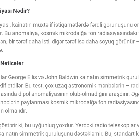
iyası Nədir?
sı, kainatın müxtəlif istiqamətlərdə fərqli görünüşünü o
. Bu anomaliya, kosmik mikrodalğa fon radiasiyasındakı t
ən, bir tərəf daha isti, digər tərəf isə daha soyuq görünür
ə.
 Nəticələr
lar George Ellis və John Baldwin kainatın simmetrik qu
əklif etdilər. Bu test, çox uzaq astronomik mənbələrin – rad
asında dipol anomaliyasının olub-olmadığını araşdırır. Əg
nbələrin paylanması kosmik mikrodalğa fon radiasiyasınd
 olmalıdır.
östərir ki, bu uyğunluq yoxdur. Yerdəki radio teleskoplar v
ainatın simmetrik quruluşunu dəstəkləmir. Bu, standart