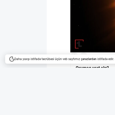
1
3
Daha yaxşı istifadə təcrübəsi üçün veb saytımız
çərəzlərdən
istifadə edir
Oxumaq vaxt alır?
Məqalələri dinləyə bilərsi
Günəşin səthi 19 ki
Havaiddə, Maui adası
teleskopu Günəşin sət
olan bu teleskop, atmo