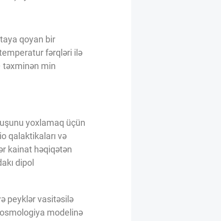
rtaya qoyan bir
emperatur fərqləri ilə
 – təxminən min
ruluşunu yoxlamaq üçün
io qalaktikaları və
ər kainat həqiqətən
akı dipol
ə peyklər vasitəsilə
 kosmologiya modelinə