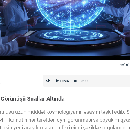
161
z
 Görünüşü Suallar Altında
ruluşu uzun müddət kosmologiyanın əsasını təşkil edib. 
– kainatın hər tərəfdən eyni görünməsi və böyük miqy
. Lakin yeni araşdırmalar bu fikri ciddi şəkildə sorğulamağ