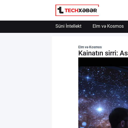
Süni İntellekt
Elm və Kosmos
Süni İntellekt
Elm və Kosmos
Kainatın sirri: A
Elm və Kosmos
Texnoloji İnkişaf
İnnovasiya və Startaplar
Robot və Cihazlar