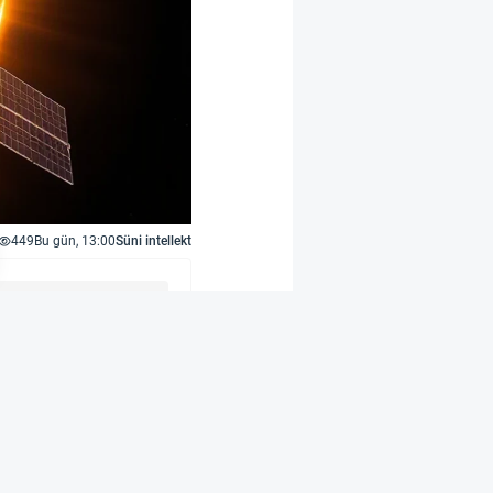
449
Bu gün, 13:00
Süni intellekt
el K. Inouye Günəş
ün diametri 4 metr
 sistemlə təchiz