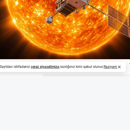
. Saytdan istifadəniz
çərəz siyasətimizə
razılığınız kimi qəbul olunur.
Razıyam
z
lometr qətnamə ilə görüntüləndi
nda yerləşən National Science Foundation-a məxsus Dani
hini rekord dərəcədə yüksək qətnamə ilə çəkdi. Güzgüsün
sferin yaratdığı bulanıqlığı aradan qaldıran optik adaptiv