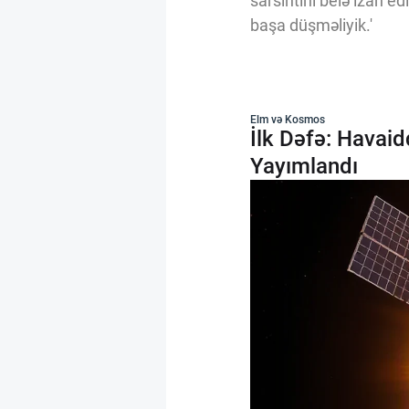
sarsıntını belə izah ed
başa düşməliyik.'
Elm və Kosmos
İlk Dəfə: Havaid
Yayımlandı