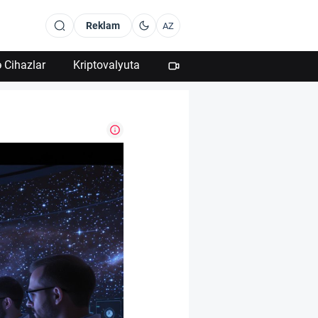
Reklam
AZ
 Cihazlar
Kriptovalyuta