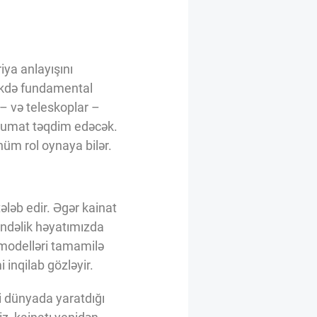
ya anlayışını
likdə fundamental
 – və teleskoplar –
əlumat təqdim edəcək.
üm rol oynaya bilər.
ləb edir. Əgər kainat
ündəlik həyatımızda
 modelləri tamamilə
 inqilab gözləyir.
i dünyada yaratdığı