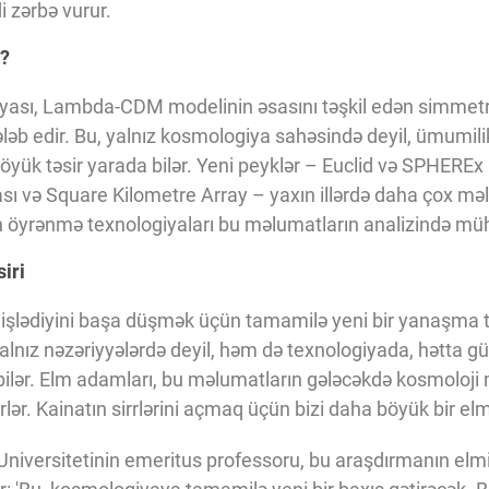
i zərbə vurur.
r?
ası, Lambda-CDM modelinin əsasını təşkil edən simmetri
ləb edir. Bu, yalnız kosmologiya sahəsində deyil, ümumi
böyük təsir yarada bilər. Yeni peyklər – Euclid və SPHEREx
ı və Square Kilometre Array – yaxın illərdə daha çox m
ın öyrənmə texnologiyaları bu məlumatların analizində müh
iri
 işlədiyini başa düşmək üçün tamamilə yeni bir yanaşma tə
alnız nəzəriyyələrdə deyil, həm də texnologiyada, hətta g
bilər. Elm adamları, bu məlumatların gələcəkdə kosmoloji
rlər. Kainatın sirrlərini açmaq üçün bizi daha böyük bir elmi
 Universitetinin emeritus professoru, bu araşdırmanın elm