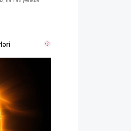
iz, kainatı yenidən
ləri