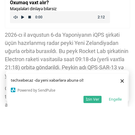
Oxumaq vaxt alır?
Məqalələri dinləyə bilərsiz
2026-cı il avqustun 6-da Yaponiyanın iQPS şirkəti
üçün hazırlanmış radar peyki Yeni Zelandiyadan
uğurla orbitə buraxıldı. Bu peyk Rocket Lab şirkətinin
Electron raketi vasitəsilə saat 09:18-də (yerli vaxtla
21:18) orbitə göndərildi. Peykin adı QPS-SAR-13 və
ya MIKURA-I olaraq qeyd olunur.
Daha yaxşı istifadə təcrübəsi üçün veb saytımız
çərəzlərdən
×
techxeber.az -da yeni xəbərlərə abunə ol!
istifadə edir. Saytdan istifadəniz
çərəz siyasətimizə
razılığınız kimi qəbul olunur.
QPS-SAR-13 peyki sintetik apertur radar (SAR)
8
10
Powered by SendPulse
Razıyam
texnologiyası ilə təchiz olunub. Bu radar buludların
İzin Ver
Engelle
arasından belə yüksək dəqiqlikli görüntülər toplaya
bilir və həm gündüz, həm də gecə müşahidə
aparmağa imkan verir. Bu xüsusiyyət peykin yerüstü
müşahidə imkanlarını əhəmiyyətli dərəcədə artırır.