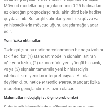
Innovasiya Bələdçisi
Mövcud modellər bu parçalanmanın 0.25 hadisədən
az olacağını proqnozlaşdırırdı, lakin dörd belə hadisə
qeydə alınıb. Bu fərqlilik alimləri yeni fiziki qüvvə və
Gələcəyin Təhlili
ya hissəciklərin mövcudluğunu araşdırmağa vadar
edir.
Podkastlar
Yeni fizika ehtimalları
Tədqiqatçılar bu nadir parçalanmanın bir neçə izahını
təklif edirlər: (1) standart modelin siqnalını artıran
ağır yeni fizika, (2) uzunömürlü yeni yüngül hissəcik,
və ya (3) siqnalın tamamilə yeni bir hissəciyin
istehsalı kimi yenidən interpretasiyası. Alimlər
deyirlər ki, bu nəticələr təsdiqlənərsə, standart fizika
modelini genişləndirmək lazım olacaq.
Məlumatların dəqiqliyi və ölçmə problemləri
Subatomik hissəciklərin ölçülməsi zamanı alınan