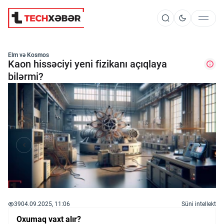
Süni İntellekt
Elm və Kosmos
Kaon hissəciyi yeni fizikanı açıqlaya
bilərmi?
Elm və Kosmos
Texnoloji İnkişaf
İnnovasiya və Startaplar
Robot və Cihazlar
39
04.09.2025, 11:06
Süni intellekt
Oxumaq vaxt alır?