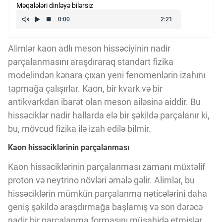
Məqalələri dinləyə bilərsiz
Kriptovalyuta
ÇƏRƏZLƏR SİYASƏTİ
Alimlər kaon adlı meson hissəciyinin nadir
parçalanmasını araşdıraraq standart fizika
modelindən kənara çıxan yeni fenomenlərin izahını
İSTIFADƏ ŞƏRTLƏRİ
tapmağa çalışırlar. Kaon, bir kvark və bir
antikvarkdan ibarət olan meson ailəsinə aiddir. Bu
hissəciklər nadir hallarda elə bir şəkildə parçalanır ki,
MƏXFİLİK SİYASƏTİ
bu, mövcud fizika ilə izah edilə bilmir.
Kaon hissəciklərinin parçalanması
Haqqımızda
Kaon hissəciklərinin parçalanması zamanı müxtəlif
proton və neytrino növləri əmələ gəlir. Alimlər, bu
Vizyoner Baxışı
hissəciklərin mümkün parçalanma nəticələrini daha
geniş şəkildə araşdırmağa başlamış və son dərəcə
nadir bir parçalanma formasını müşahidə etmişlər.