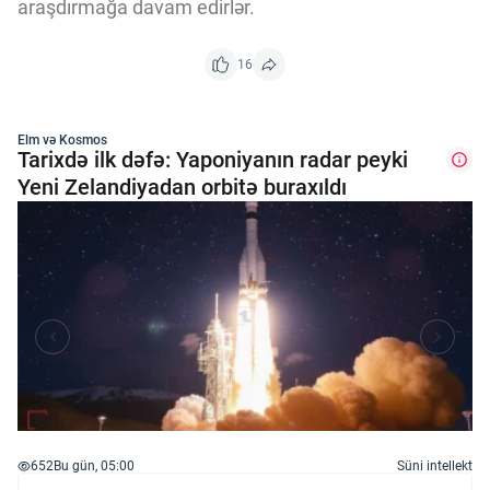
araşdırmağa davam edirlər.
16
Elm və Kosmos
Tarixdə ilk dəfə: Yaponiyanın radar peyki
Yeni Zelandiyadan orbitə buraxıldı
652
Bu gün, 05:00
Süni intellekt