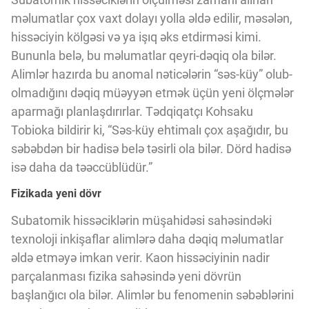
məlumatlar çox vaxt dolayı yolla əldə edilir, məsələn,
hissəciyin kölgəsi və ya işıq əks etdirməsi kimi.
Bununla belə, bu məlumatlar qeyri-dəqiq ola bilər.
Alimlər hazırda bu anomal nəticələrin “səs-küy” olub-
olmadığını dəqiq müəyyən etmək üçün yeni ölçmələr
aparmağı planlaşdırırlar. Tədqiqatçı Kohsaku
Tobioka bildirir ki, “Səs-küy ehtimalı çox aşağıdır, bu
səbəbdən bir hadisə belə təsirli ola bilər. Dörd hadisə
isə daha da təəccüblüdür.”
Fizikada yeni dövr
Subatomik hissəciklərin müşahidəsi sahəsindəki
texnoloji inkişaflar alimlərə daha dəqiq məlumatlar
əldə etməyə imkan verir. Kaon hissəciyinin nadir
parçalanması fizika sahəsində yeni dövrün
başlanğıcı ola bilər. Alimlər bu fenomenin səbəblərini