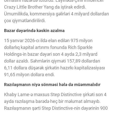
olmasını nəzərdə tuturdu. Layihədə Çinli influencer
Innovasiya Bələdçisi
Crazy Little Brother Yang da iştirak edirdi.
Ümumilikdə, kommersiya gəlirləri 4 milyard dollardan
Gələcəyin Təhlili
çox qiymətləndirilirdi.
Bazar dəyərində kəskin azalma
Podkastlar
15 yanvar 2026-cı ildə elan edilən 975 milyon
dollarlıq kapital artırımı fonunda Rich Sparkle
Holdings-in bazar dəyəri son 4 ayda 2,3 milyard
dollar azaldı. Səhmlərin qiyməti 157,89 dollardan
6,11 dollara düşərək şirkətin hazırkı kapitalizasiyası
91,65 milyon dollara endi.
Razılaşmanın niyə sönməsi hələ də müəmmalıdır
Khaby Lame-ə məxsus Step Distinctive şirkəti son 4
ayda razılaşma barədə heç bir məlumat almayıb.
Razılaşmanın şərti Step Distinctive-nin dəyərinin 900