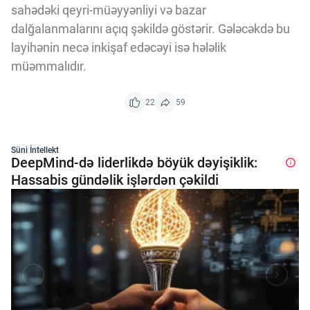
sahədəki qeyri-müəyyənliyi və bazar
dalğalanmalarını açıq şəkildə göstərir. Gələcəkdə bu
layihənin necə inkişaf edəcəyi isə hələlik
müəmmalıdır.
22
59
Süni İntellekt
DeepMind-də liderlikdə böyük dəyişiklik:
Hassabis gündəlik işlərdən çəkildi