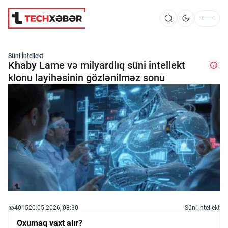
Süni İntellekt
Süni İntellekt
Khaby Lame və milyardlıq süni intellekt
klonu layihəsinin gözlənilməz sonu
Elm və Kosmos
Texnoloji İnkişaf
İnnovasiya və Startaplar
Robot və Cihazlar
4015
20.05.2026, 08:30
Süni intellekt
Oxumaq vaxt alır?