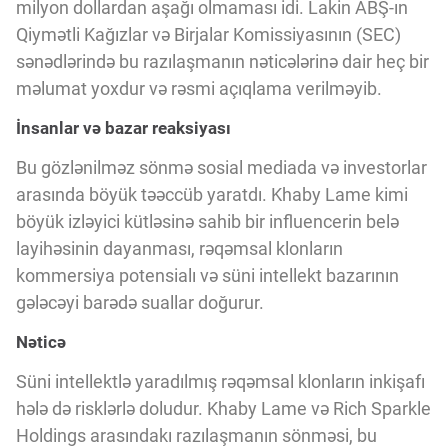
milyon dollardan aşağı olmaması idi. Lakin ABŞ-ın
Qiymətli Kağızlar və Birjalar Komissiyasının (SEC)
sənədlərində bu razılaşmanın nəticələrinə dair heç bir
məlumat yoxdur və rəsmi açıqlama verilməyib.
İnsanlar və bazar reaksiyası
Bu gözlənilməz sönmə sosial mediada və investorlar
arasında böyük təəccüb yaratdı. Khaby Lame kimi
böyük izləyici kütləsinə sahib bir influencerin belə
layihəsinin dayanması, rəqəmsal klonların
kommersiya potensialı və süni intellekt bazarının
gələcəyi barədə suallar doğurur.
Nəticə
Süni intellektlə yaradılmış rəqəmsal klonların inkişafı
hələ də risklərlə doludur. Khaby Lame və Rich Sparkle
Holdings arasındakı razılaşmanın sönməsi, bu