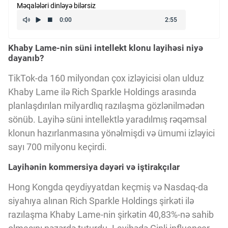
Məqalələri dinləyə bilərsiz
Kriptovalyuta
Khaby Lame-nin süni intellekt klonu layihəsi niyə
ÇƏRƏZLƏR SİYASƏTİ
dayanıb?
TikTok-da 160 milyondan çox izləyicisi olan ulduz
İSTIFADƏ ŞƏRTLƏRİ
Khaby Lame ilə Rich Sparkle Holdings arasında
planlaşdırılan milyardlıq razılaşma gözlənilmədən
sönüb. Layihə süni intellektlə yaradılmış rəqəmsal
MƏXFİLİK SİYASƏTİ
klonun hazırlanmasına yönəlmişdi və ümumi izləyici
sayı 700 milyonu keçirdi.
Haqqımızda
Layihənin kommersiya dəyəri və iştirakçılar
Hong Kongda qeydiyyatdan keçmiş və Nasdaq-da
Vizyoner Baxışı
siyahıya alınan Rich Sparkle Holdings şirkəti ilə
razılaşma Khaby Lame-nin şirkətin 40,83%-nə sahib