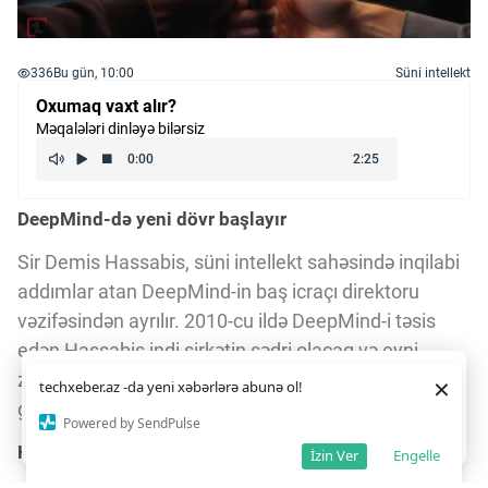
336
Bu gün, 10:00
Süni intellekt
Oxumaq vaxt alır?
Məqalələri dinləyə bilərsiz
DeepMind-də yeni dövr başlayır
Sir Demis Hassabis, süni intellekt sahəsində inqilabi
addımlar atan DeepMind-in baş icraçı direktoru
vəzifəsindən ayrılır. 2010-cu ildə DeepMind-i təsis
edən Hassabis indi şirkətin sədri olacaq və eyni
zamanda Alphabet-də baş alim postunu da üzərinə
Daha yaxşı istifadə təcrübəsi üçün veb saytımız
çərəzlərdən
×
techxeber.az -da yeni xəbərlərə abunə ol!
istifadə edir. Saytdan istifadəniz
çərəz siyasətimizə
götürəcək.
razılığınız kimi qəbul olunur.
4
9
Powered by SendPulse
Razıyam
Hassabis-in irsi və yeni vəzifələri
İzin Ver
Engelle