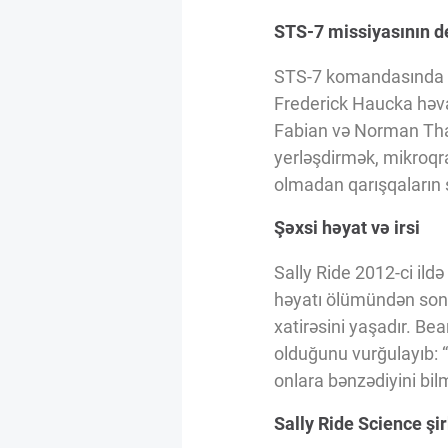
Innovasiya Bələdçisi
STS-7 missiyasının de
STS-7 komandasında be
Gələcəyin Təhlili
Frederick Haucka həva
Fabian və Norman Thag
Podkastlar
yerləşdirmək, mikroqra
olmadan qarışqaların 
Şəxsi həyat və irsi
Sally Ride 2012-ci ild
həyatı ölümündən sonra
xatirəsini yaşadır. B
olduğunu vurğulayıb: 
onlara bənzədiyini bil
Sally Ride Science şi