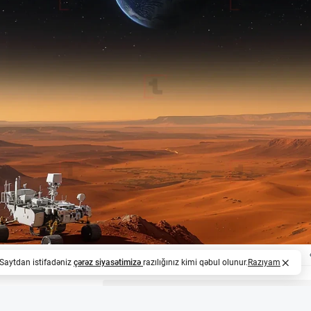
. Saytdan istifadəniz
çərəz siyasətimizə
razılığınız kimi qəbul olunur.
Razıyam
z