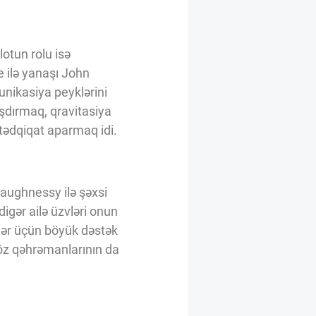
otun rolu isə
 ilə yanaşı John
nikasiya peyklərini
aşdırmaq, qravitasiya
tədqiqat aparmaq idi.
Shaughnessy ilə şəxsi
igər ailə üzvləri onun
lər üçün böyük dəstək
öz qəhrəmanlarının da