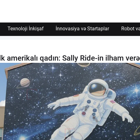
Texnoloji İnkişaf
İnnovasiya və Startaplar
Robot və
 amerikalı qadın: Sally Ride-in ilham ver