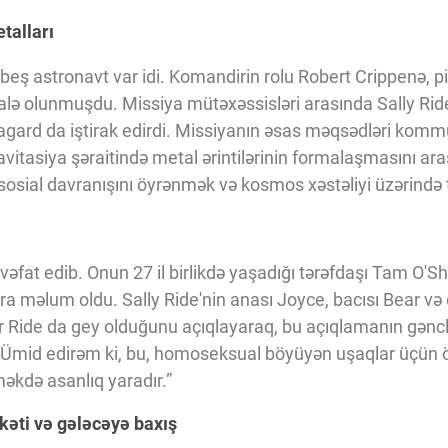
talları
ş astronavt var idi. Komandirin rolu Robert Crippenə, pil
lə olunmuşdu. Missiya mütəxəssisləri arasında Sally Ride
ard da iştirak edirdi. Missiyanın əsas məqsədləri kommu
vitasiya şəraitində metal ərintilərinin formalaşmasını ar
sosial davranışını öyrənmək və kosmos xəstəliyi üzərində 
ə vəfat edib. Onun 27 il birlikdə yaşadığı tərəfdaşı Tam O'
 məlum oldu. Sally Ride'nin anası Joyce, bacısı Bear və d
ear Ride da gey olduğunu açıqlayaraq, bu açıqlamanın gənc
“Ümid edirəm ki, bu, homoseksual böyüyən uşaqlar üçün 
məkdə asanlıq yaradır.”
rkəti və gələcəyə baxış