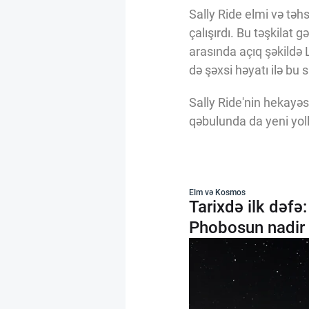
Sally Ride elmi və təh
çalışırdı. Bu təşkilat 
arasında açıq şəkildə
də şəxsi həyatı ilə bu
Sally Ride'nin hekayəs
qəbulunda da yeni yoll
Elm və Kosmos
Tarixdə ilk dəf
Phobosun nadir