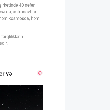
şirkətində 40 nəfər
çsə də, astronavtlar
sə həm kosmosda, həm
ərqliliklərin
edir.
er və