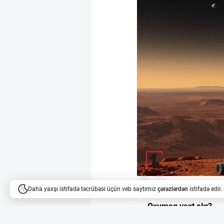
1
Daha yaxşı istifadə təcrübəsi üçün veb saytımız
çərəzlərdən
istifadə edir
Oxumaq vaxt alır?
Məqalələri dinləyə bilərsi