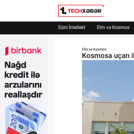
Süni İntellekt
Elm və Kosmos
Süni İntellekt
Elm və Kosmos
Kosmosa uçan ilk
Elm və Kosmos
Texnoloji İnkişaf
İnnovasiya və Startaplar
Robot və Cihazlar