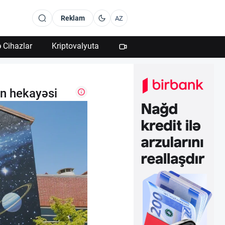
Reklam
AZ
 Cihazlar
Kriptovalyuta
ən hekayəsi