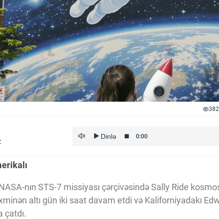
382
z
erikalı
 NASA-nın STS-7 missiyası çərçivəsində Sally Ride kosmos
əxminən altı gün iki saat davam etdi və Kaliforniyadakı E
 çatdı.