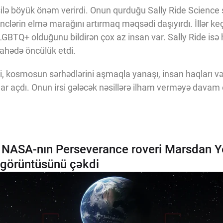
silə böyük önəm verirdi. Onun qurduğu Sally Ride Science 
gənclərin elmə marağını artırmaq məqsədi daşıyırdı. İllər ke
 LGBTQ+ olduğunu bildirən çox az insan var. Sally Ride i
 sahədə öncülük etdi.
i, kosmosun sərhədlərini aşmaqla yanaşı, insan haqları və f
ar açdı. Onun irsi gələcək nəsillərə ilham verməyə davam 
ə: NASA-nın Perseverance roveri Marsdan Y
 görüntüsünü çəkdi