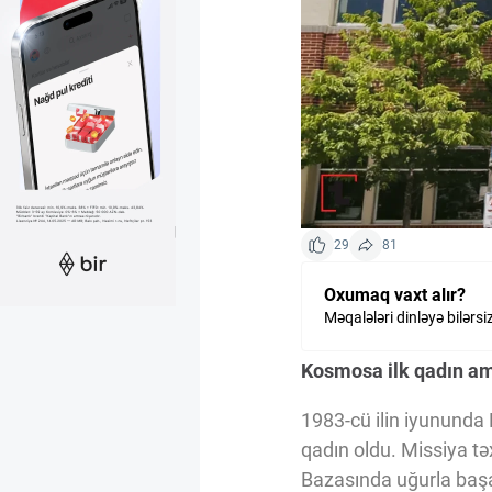
Kriptovalyuta
ÇƏRƏZLƏR SİYASƏTİ
İSTIFADƏ ŞƏRTLƏRİ
29
81
MƏXFİLİK SİYASƏTİ
Oxumaq vaxt alır?
Məqalələri dinləyə bilərsi
Haqqımızda
Kosmosa ilk qadın am
1983-cü ilin iyununda
Vizyoner Baxışı
qadın oldu. Missiya t
Bazasında uğurla başa