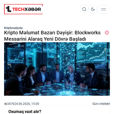
Süni İntellekt
Kriptovalyuta
Kripto Məlumat Bazarı Dəyişir: Blockworks
Messarini Alaraq Yeni Dövrə Başladı
Elm və Kosmos
Texnoloji İnkişaf
İnnovasiya və Startaplar
Robot və Cihazlar
3476
24.06.2026, 15:00
Süni intellekt
Oxumaq vaxt alır?