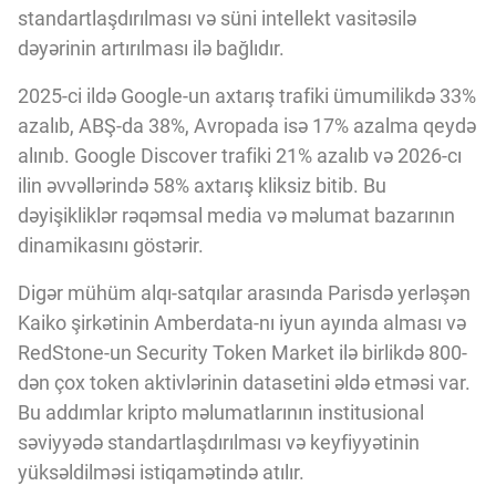
Innovasiya Bələdçisi
standartlaşdırılması və süni intellekt vasitəsilə
dəyərinin artırılması ilə bağlıdır.
Gələcəyin Təhlili
2025-ci ildə Google-un axtarış trafiki ümumilikdə 33%
azalıb, ABŞ-da 38%, Avropada isə 17% azalma qeydə
alınıb. Google Discover trafiki 21% azalıb və 2026-cı
Podkastlar
ilin əvvəllərində 58% axtarış kliksiz bitib. Bu
dəyişikliklər rəqəmsal media və məlumat bazarının
dinamikasını göstərir.
Digər mühüm alqı-satqılar arasında Parisdə yerləşən
Kaiko şirkətinin Amberdata-nı iyun ayında alması və
RedStone-un Security Token Market ilə birlikdə 800-
dən çox token aktivlərinin datasetini əldə etməsi var.
Bu addımlar kripto məlumatlarının institusional
səviyyədə standartlaşdırılması və keyfiyyətinin
yüksəldilməsi istiqamətində atılır.