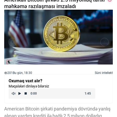
məhkəmə razılaşması imzaladı
201
Bu gün, 18:30
Süni intellekt
Oxumaq vaxt alır?
Məqalələri dinləyə bilərsiz
American Bitcoin şirkəti pandemiya dövründə yanlış
alınan yardım krediti ilə bağlı 2,5 milyon dollarlıq