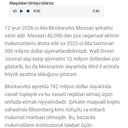
Məqalələri dinləyə bilərsiz
Kriptovalyuta
ÇƏRƏZLƏR SİYASƏTİ
12 iyun 2026-cı ildə Blockworks Messari şirkətini
satın alıb. Messari 40,000-dən çox rəqəmsal aktivin
məlumatlarını əhatə edir və 2022-ci ildə təxminən
İSTIFADƏ ŞƏRTLƏRİ
300 milyon dollar qiymətləndirilmişdi. Wall Street
Journal alqı-satqı qiymətini 10 milyon dollardan çox
göstərib, bu da Messarinin dəyərində dörd il ərzində
MƏXFİLİK SİYASƏTİ
böyük azalma olduğunu göstərir.
Blockworks apreldə 192 milyon dollar dəyərində
Haqqımızda
vəsait toplayıb və bu vəsaiti rəqibləri almaq üçün
istifadə etmək niyyətindədir. Şirkətin məqsədi kripto
Vizyoner Baxışı
sahəsində Bloomberg kimi nüfuzlu və etibarlı
məlumat mənbəyi olmaqdır. Bu, bazarda
məlumatların institusional tələbat üçün