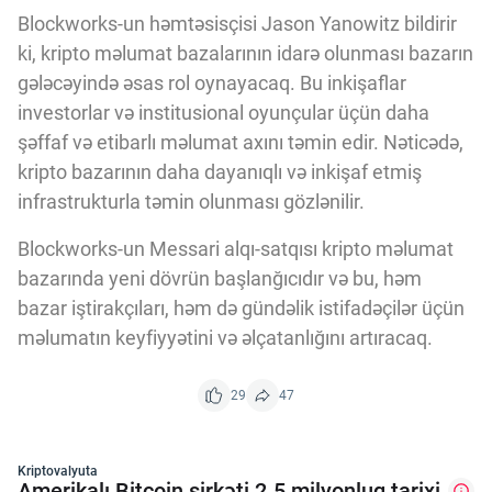
Blockworks-un həmtəsisçisi Jason Yanowitz bildirir
ki, kripto məlumat bazalarının idarə olunması bazarın
gələcəyində əsas rol oynayacaq. Bu inkişaflar
investorlar və institusional oyunçular üçün daha
şəffaf və etibarlı məlumat axını təmin edir. Nəticədə,
kripto bazarının daha dayanıqlı və inkişaf etmiş
infrastrukturla təmin olunması gözlənilir.
Blockworks-un Messari alqı-satqısı kripto məlumat
bazarında yeni dövrün başlanğıcıdır və bu, həm
bazar iştirakçıları, həm də gündəlik istifadəçilər üçün
məlumatın keyfiyyətini və əlçatanlığını artıracaq.
29
47
Kriptovalyuta
Amerikalı Bitcoin şirkəti 2.5 milyonluq tarixi