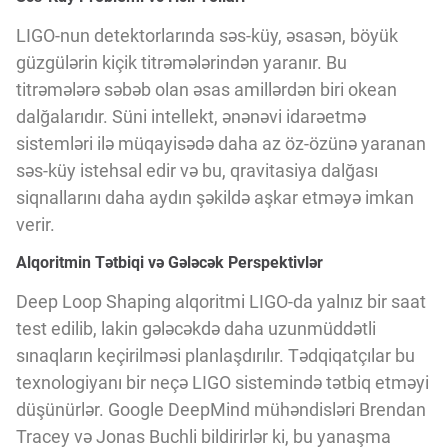
LIGO-nun detektorlarında səs-küy, əsasən, böyük
güzgülərin kiçik titrəmələrindən yaranır. Bu
titrəmələrə səbəb olan əsas amillərdən biri okean
dalğalarıdır. Süni intellekt, ənənəvi idarəetmə
sistemləri ilə müqayisədə daha az öz-özünə yaranan
səs-küy istehsal edir və bu, qravitasiya dalğası
siqnallarını daha aydın şəkildə aşkar etməyə imkan
verir.
Alqoritmin Tətbiqi və Gələcək Perspektivlər
Deep Loop Shaping alqoritmi LIGO-da yalnız bir saat
test edilib, lakin gələcəkdə daha uzunmüddətli
sınaqların keçirilməsi planlaşdırılır. Tədqiqatçılar bu
texnologiyanı bir neçə LIGO sistemində tətbiq etməyi
düşünürlər. Google DeepMind mühəndisləri Brendan
Tracey və Jonas Buchli bildirirlər ki, bu yanaşma