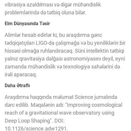
vibrasiya azaldılması və digər mühəndislik
problemlərində də tətbiq oluna bilər.
Elm Dünyasında Təsir
Alimlər hesab edirlər ki, bu araşdırma gənc
tədqiqatçıları LIGO-da çalışmağa və bu yeniliklərin bir
hissəsi olmağa ruhlandıracaq. Süni intellektin tətbiqi
yalnız qravitasiya dalğası astronomiyasını deyil, eyni
zamanda mühəndislik və texnologiya sahələrini də
irəli aparacaq.
Daha Ətraflı
Araşdırma haqqında məlumat Science jurnalında
dərc edilib. Məqalənin adı: "Improving cosmological
reach of a gravitational wave observatory using
Deep Loop Shaping". DOI:
10.1126/science.adw1291.