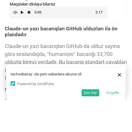
Məqalələri dinləyə bilərsiz
Claude-un yazı bacarıqları GitHub ulduzları ilə ön
plandadır
Claude-un yazı bacarıqları GitHub-da ulduz sayına
görə sıralandıqda, "humanizer" bacarığı 33,700
ulduzla birinci yerdədir. Bu bacarıq standart cavabları
insaniləşdirir, səs uyğunlaşdırma və ikinci keçid
Daha yaxşı istifadə təcrübəsi üçün veb saytımız
çərəzlərdən
×
techxeber.az -da yeni xəbərlərə abunə ol!
istifadə edir. Saytdan istifadəniz
çərəz siyasətimizə
funksiyaları ilə yazını daha təbii edir.
razılığınız kimi qəbul olunur.
2
Powered by SendPulse
Razıyam
Stop-slop ifadə və cümlə qaydalarını qoruyur
İzin Ver
Engelle
"stop-slop" bacarığı 15,199 ulduzla ifadə və cümlə
qaydalarını pozanları qadağan edir. Bu bacarıq AI
tərəfindən yaradılan mətni son yoxlama üçün ideal
edir və yazıların keyfiyyətini artırır.