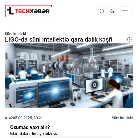
Süni İntellekt
Süni İntellekt
LIGO-da süni intellektlə qara dəlik kəşfi
Elm və Kosmos
Texnoloji İnkişaf
İnnovasiya və Startaplar
42
05.09.2025, 10:21
Süni intellekt
Robot və Cihazlar
Oxumaq vaxt alır?
Məqalələri dinləyə bilərsiz