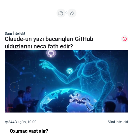
9
Süni İntellekt
Claude-un yazı bacarıqları GitHub
ulduzlarını necə fəth edir?
344
Bu gün, 10:00
Süni intellekt
Oxumaq vaxt alır?