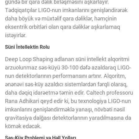
gündə bir qara dəlik birləşməsini aşkarlayır.
Innovasiya Bələdçisi
Tədqiqatçılar LIGO-nun imkanlarını genişləndirərək
daha böyük və müxtəlif qara dəliklər, həmçinin
Gələcəyin Təhlili
eksentrik orbitləri olan qara dəliklər aşkarlamaq
istəyirlər.
Podkastlar
Süni İntellektin Rolu
Deep Loop Shaping adlanan süni intellekt alqoritmi
arzuolunmaz səs-küyü 30-100 dəfə azaldaraq LIGO-
nun detektorlarının performansını artırır. Alqoritm,
ənənəvi səs-küy azaldıcı sistemlərdən fərqli olaraq,
daha dəqiq idarəetmə təmin edir. Caltech professoru
Rana Adhikari qeyd edir ki, bu texnologiya LIGO-nun
imkanlarını genişləndirməklə yanaşı, növbəti nəsil
qravitasiya dalğası detektorlarının yaradılmasına da
kömək edəcək.
Səs-Küy Problemi və Həll Yolları