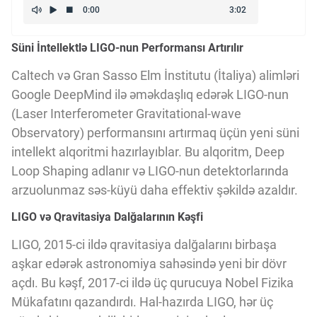
Kriptovalyuta
Süni İntellektlə LIGO-nun Performansı Artırılır
ÇƏRƏZLƏR SİYASƏTİ
Caltech və Gran Sasso Elm İnstitutu (İtaliya) alimləri
Google DeepMind ilə əməkdaşlıq edərək LIGO-nun
(Laser Interferometer Gravitational-wave
İSTIFADƏ ŞƏRTLƏRİ
Observatory) performansını artırmaq üçün yeni süni
intellekt alqoritmi hazırlayıblar. Bu alqoritm, Deep
MƏXFİLİK SİYASƏTİ
Loop Shaping adlanır və LIGO-nun detektorlarında
arzuolunmaz səs-küyü daha effektiv şəkildə azaldır.
LIGO və Qravitasiya Dalğalarının Kəşfi
Haqqımızda
LIGO, 2015-ci ildə qravitasiya dalğalarını birbaşa
aşkar edərək astronomiya sahəsində yeni bir dövr
Vizyoner Baxışı
açdı. Bu kəşf, 2017-ci ildə üç qurucuya Nobel Fizika
Mükafatını qazandırdı. Hal-hazırda LIGO, hər üç