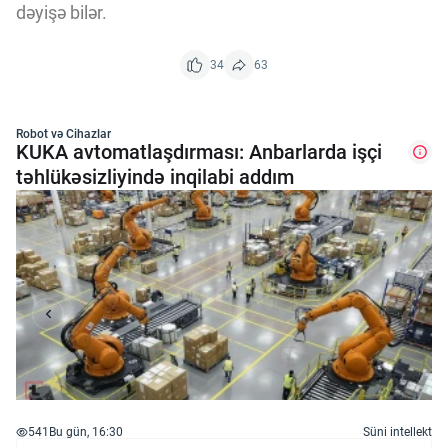
dəyişə bilər.
34
63
Robot və Cihazlar
KUKA avtomatlaşdırması: Anbarlarda işçi
təhlükəsizliyində inqilabi addım
541
Bu gün, 16:30
Süni intellekt