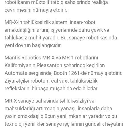
robotikanın müxtəlif tətbiq sahələrində reallığa
çevrilməsini nümayiş etdirir.
MR-X-in təhlükəsizlik sistemi insan-robot
əməkdaşlığını artırır, iş yerlərində daha çevik və
təhlükəsiz mühit yaradır. Bu, sənaye robotikasında
yeni dövrün başlanğıcıdır.
Mantis Robotics MR-X və MR-1 robotlarını
Kaliforniyanın Pleasanton şəhərində keçirilən
Automate sərgisində, Booth 1261-də nümayiş etdirir.
Ziyarətçilər robotun real vaxt təhlükəsizlik
reflekslərini birbaşa müşahidə edə bilərlər.
MR-X sənaye sahəsində təhlükəsizliyi və
məhsuldarlığı artırmaqla yanaşı, insanlarla daha
yaxın əməkdaşlıq üçün yeni imkanlar yaradır və bu
texnoloji yeniliklər sənaye işçilərinin gündəlik həyatını