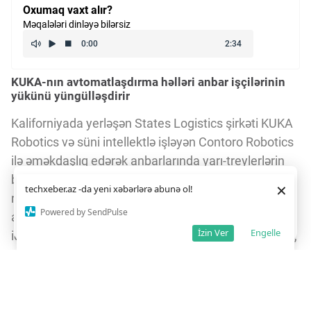
Oxumaq vaxt alır?
Məqalələri dinləyə bilərsiz
KUKA-nın avtomatlaşdırma həlləri anbar işçilərinin
yükünü yüngülləşdirir
Kaliforniyada yerləşən States Logistics şirkəti KUKA
Robotics və süni intellektlə işləyən Contoro Robotics
ilə əməkdaşlıq edərək anbarlarında yarı-treylerlərin
boşaldılmasını avtomatlaşdırıb. Əvvəlcə 2-4 işçi hər
Daha yaxşı istifadə təcrübəsi üçün veb saytımız
çərəzlərdən
×
techxeber.az -da yeni xəbərlərə abunə ol!
istifadə edir. Saytdan istifadəniz
çərəz siyasətimizə
növbədə 2-3 treyleri boşaldırdısa, indi
razılığınız kimi qəbul olunur.
6
3
Powered by SendPulse
avtomatlaşdırılmış sistem hər növbədə 4-5 treyeri
Razıyam
İzin Ver
Engelle
idarə edir. Bu dəyişiklik işçilərin təkrarlanan qaldırma,
əyilmə və bükülmə əməliyyatlarını azaldaraq onların
fiziki yükünü yüngülləşdirir.
Təhlükəsizlik və məhsuldarlıq ön plandadır