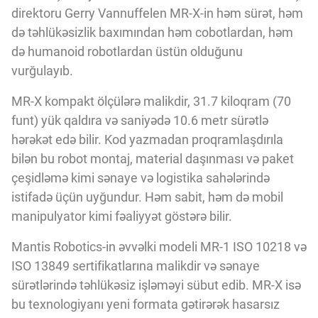
Innovasiya Bələdçisi
direktoru Gerry Vannuffelen MR-X-in həm sürət, həm
də təhlükəsizlik baxımından həm cobotlardan, həm
də humanoid robotlardan üstün olduğunu
Gələcəyin Təhlili
vurğulayıb.
MR-X kompakt ölçülərə malikdir, 31.7 kiloqram (70
Podkastlar
funt) yük qaldıra və saniyədə 10.6 metr sürətlə
hərəkət edə bilir. Kod yazmadan proqramlaşdırıla
bilən bu robot montaj, material daşınması və paket
çeşidləmə kimi sənaye və logistika sahələrində
istifadə üçün uyğundur. Həm sabit, həm də mobil
manipulyator kimi fəaliyyət göstərə bilir.
Mantis Robotics-in əvvəlki modeli MR-1 ISO 10218 və
ISO 13849 sertifikatlarına malikdir və sənaye
sürətlərində təhlükəsiz işləməyi sübut edib. MR-X isə
bu texnologiyanı yeni formata gətirərək hasarsız