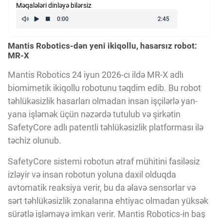
Məqalələri dinləyə bilərsiz
Kriptovalyuta
Mantis Robotics-dən yeni ikiqollu, hasarsız robot:
ÇƏRƏZLƏR SİYASƏTİ
MR-X
Mantis Robotics 24 iyun 2026-cı ildə MR-X adlı
İSTIFADƏ ŞƏRTLƏRİ
biomimetik ikiqollu robotunu təqdim edib. Bu robot
təhlükəsizlik hasarları olmadan insan işçilərlə yan-
yana işləmək üçün nəzərdə tutulub və şirkətin
MƏXFİLİK SİYASƏTİ
SafetyCore adlı patentli təhlükəsizlik platforması ilə
təchiz olunub.
Haqqımızda
SafetyCore sistemi robotun ətraf mühitini fasiləsiz
izləyir və insan robotun yoluna daxil olduqda
Vizyoner Baxışı
avtomatik reaksiya verir, bu da əlavə sensorlar və
sərt təhlükəsizlik zonalarına ehtiyac olmadan yüksək
sürətlə işləməyə imkan verir. Mantis Robotics-in baş