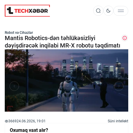
Süni İntellekt
Robot və Cihazlar
Mantis Robotics-dən təhlükəsizliyi
dəyişdirəcək inqilabi MR-X robotu təqdimatı
Elm və Kosmos
Texnoloji İnkişaf
İnnovasiya və Startaplar
Robot və Cihazlar
3669
24.06.2026, 19:01
Süni intellekt
Oxumaq vaxt alır?