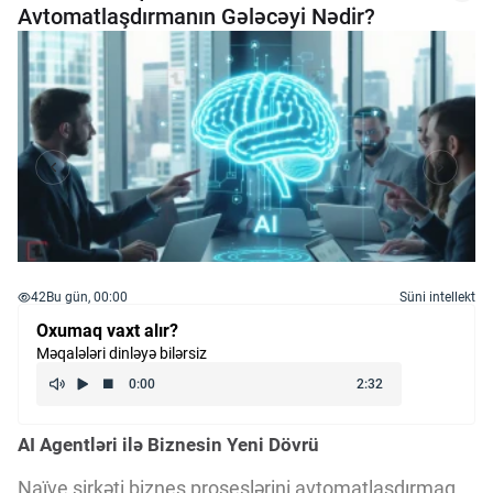
Avtomatlaşdırmanın Gələcəyi Nədir?
42
Bu gün, 00:00
Süni intellekt
Oxumaq vaxt alır?
Məqalələri dinləyə bilərsiz
AI Agentləri ilə Biznesin Yeni Dövrü
Naïve şirkəti biznes proseslərini avtomatlaşdırmaq