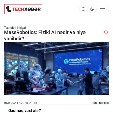
Süni İntellekt
Texnoloji İnkişaf
MassRobotics: Fiziki AI nədir və niyə
vacibdir?
Elm və Kosmos
Texnoloji İnkişaf
İnnovasiya və Startaplar
Robot və Cihazlar
369
02.12.2025, 21:45
Süni intellekt
Oxumaq vaxt alır?