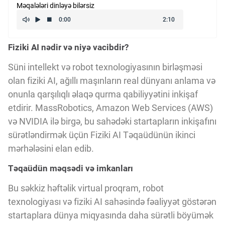
Məqalələri dinləyə bilərsiz
Kriptovalyuta
Fiziki AI nədir və niyə vacibdir?
ÇƏRƏZLƏR SİYASƏTİ
Süni intellekt və robot texnologiyasının birləşməsi
olan fiziki AI, ağıllı maşınların real dünyanı anlama və
İSTIFADƏ ŞƏRTLƏRİ
onunla qarşılıqlı əlaqə qurma qabiliyyətini inkişaf
etdirir. MassRobotics, Amazon Web Services (AWS)
MƏXFİLİK SİYASƏTİ
və NVIDIA ilə birgə, bu sahədəki startapların inkişafını
sürətləndirmək üçün Fiziki AI Təqaüdünün ikinci
mərhələsini elan edib.
Haqqımızda
Təqaüdün məqsədi və imkanları
Bu səkkiz həftəlik virtual proqram, robot
Vizyoner Baxışı
texnologiyası və fiziki AI sahəsində fəaliyyət göstərən
startaplara dünya miqyasında daha sürətli böyümək