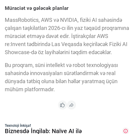
Müraciət və gələcək planlar
MassRobotics, AWS və NVIDIA, fiziki AI sahəsində
çalışan təşkilatları 2026-cı ilin yaz təqaüd proqramına
müraciət etməyə dəvət edir. İştirakçılar AWS
re:Invent tədbirində Las Veqasda keçiriləcək Fiziki AI
Showcase-də öz layihələrini təqdim edəcəklər.
Bu proqram, süni intellekt və robot texnologiyası
sahəsində innovasiyaları sürətləndirmək və real
dünyada tətbiq oluna bilən həllər yaratmaq üçün
mühüm platformadır.
Texnoloji İnkişaf
Biznesdə İnqilab: Naïve AI ilə