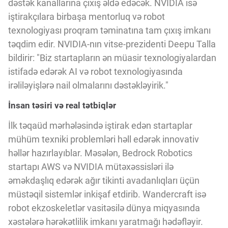
dəstək kanallarına çıxış əldə edəcək. NVIDIA isə
iştirakçılara birbaşa mentorluq və robot
texnologiyası proqram təminatına tam çıxış imkanı
təqdim edir. NVIDIA-nın vitse-prezidenti Deepu Talla
bildirir: "Biz startapların ən müasir texnologiyalardan
istifadə edərək AI və robot texnologiyasında
irəliləyişlərə nail olmalarını dəstəkləyirik."
İnsan təsiri və real tətbiqlər
İlk təqaüd mərhələsində iştirak edən startaplar
mühüm texniki problemləri həll edərək innovativ
həllər hazırlayıblar. Məsələn, Bedrock Robotics
startapı AWS və NVIDIA mütəxəssisləri ilə
əməkdaşlıq edərək ağır tikinti avadanlıqları üçün
müstəqil sistemlər inkişaf etdirib. Wandercraft isə
robot ekzoskeletlər vasitəsilə dünya miqyasında
xəstələrə hərəkətlilik imkanı yaratmağı hədəfləyir.