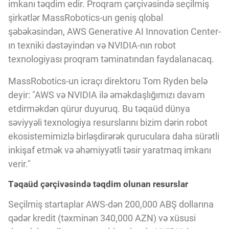
Innovasiya Bələdçisi
imkanı təqdim edir. Proqram çərçivəsində seçilmiş
şirkətlər MassRobotics-un geniş qlobal
şəbəkəsindən, AWS Generative AI Innovation Center-
Gələcəyin Təhlili
ın texniki dəstəyindən və NVIDIA-nın robot
texnologiyası proqram təminatından faydalanacaq.
Podkastlar
MassRobotics-un icraçı direktoru Tom Ryden belə
deyir: "AWS və NVIDIA ilə əməkdaşlığımızı davam
etdirməkdən qürur duyuruq. Bu təqaüd dünya
səviyyəli texnologiya resurslarını bizim dərin robot
ekosistemimizlə birləşdirərək quruculara daha sürətli
inkişaf etmək və əhəmiyyətli təsir yaratmaq imkanı
verir."
Təqaüd çərçivəsində təqdim olunan resurslar
Seçilmiş startaplar AWS-dən 200,000 ABŞ dollarına
qədər kredit (təxminən 340,000 AZN) və xüsusi