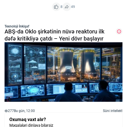
Innovasiya Bələdçisi
8
49
Gələcəyin Təhlili
Texnoloji İnkişaf
ABŞ-da Oklo şirkətinin nüvə reaktoru ilk
dəfə kritikliyə çatdı – Yeni dövr başlayır
Podkastlar
277
Bu gün, 12:00
Süni intellekt
Oxumaq vaxt alır?
Məqalələri dinləyə bilərsiz