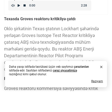
Texasda Groves reaktoru kritikliyə çatdı
Oklo şirkətinin Texas ştatının Lockhart şəhərində
yerləşən Groves Isotope Test Reactor kritikliyə
çataraq ABŞ nüvə texnologiyasında mühüm
mərhələni geridə qoydu. Bu reaktor ABŞ Enerji
Departamentinin Reactor Pilot Proqramı
çərçivəsində fəaliyyət göstərir və bu yay kritikliyə
Daha yaxşı istifadə təcrübəsi üçün veb saytımız
çərəzlərdən
×
çatan beşinci qabaqcıl nüvə reaktorudur.
techxeber.az -da yeni xəbərlərə abunə ol!
istifadə edir. Saytdan istifadəniz
çərəz siyasətimizə
razılığınız kimi qəbul olunur.
Powered by SendPulse
Reaktorun məqsədi və əhəmiyyəti
Razıyam
İzin Ver
Engelle
Groves reaktoru kommersiya səviyyəsində kritik
izotopların istehsalını dəstəkləmək üçün nəzərdə
tutulub. Bu izotoplar səhiyyə, sənaye, elmi
tədqiqatlar, kosmik missiyalar və milli təhlükəsizlik