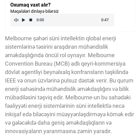
Oxumaq vaxt alır?
Kriptovalyuta
Məqalələri dinləyə bilərsiz
ÇƏRƏZLƏR SİYASƏTİ
Melbourne şəhəri süni intellektin qlobal enerji
sistemlərinə təsirini araşdıran mühəndislik
İSTIFADƏ ŞƏRTLƏRİ
əməkdaşlığında öncül rol oynayır. Melbourne
Convention Bureau (MCB) adlı qeyri-kommersiya
dövlət agentliyi beynəlxalq konfransların təşkilində
MƏXFİLİK SİYASƏTİ
IEEE və onun üzvlərinə pulsuz dəstək verir. Bu qurum
enerji sahəsində mühəndislik əməkdaşlığını və bilik
Haqqımızda
mübadiləsini təşviq edir. Melbourne-un bu sahədəki
fəaliyyəti enerji sistemlərinin süni intellektlə necə
inkişaf edə biləcəyini müəyyənləşdirməyə kömək edir
Vizyoner Baxışı
və gələcəkdə daha geniş əməkdaşlıqların və
innovasiyaların yaranmasına zəmin yaradır.