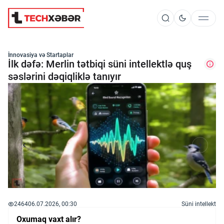
Süni İntellekt
İnnovasiya və Startaplar
İlk dəfə: Merlin tətbiqi süni intellektlə quş
səslərini dəqiqliklə tanıyır
Elm və Kosmos
Texnoloji İnkişaf
İnnovasiya və Startaplar
Robot və Cihazlar
2464
06.07.2026, 00:30
Süni intellekt
Oxumaq vaxt alır?