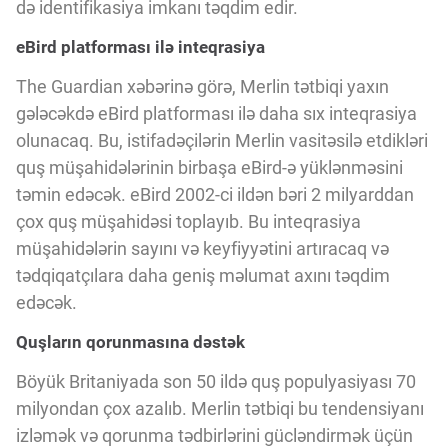
Innovasiya Bələdçisi
də identifikasiya imkanı təqdim edir.
eBird platforması ilə inteqrasiya
Gələcəyin Təhlili
The Guardian xəbərinə görə, Merlin tətbiqi yaxın
gələcəkdə eBird platforması ilə daha sıx inteqrasiya
olunacaq. Bu, istifadəçilərin Merlin vasitəsilə etdikləri
Podkastlar
quş müşahidələrinin birbaşa eBird-ə yüklənməsini
təmin edəcək. eBird 2002-ci ildən bəri 2 milyarddan
çox quş müşahidəsi toplayıb. Bu inteqrasiya
müşahidələrin sayını və keyfiyyətini artıracaq və
tədqiqatçılara daha geniş məlumat axını təqdim
edəcək.
Quşların qorunmasına dəstək
Böyük Britaniyada son 50 ildə quş populyasiyası 70
milyondan çox azalıb. Merlin tətbiqi bu tendensiyanı
izləmək və qorunma tədbirlərini gücləndirmək üçün