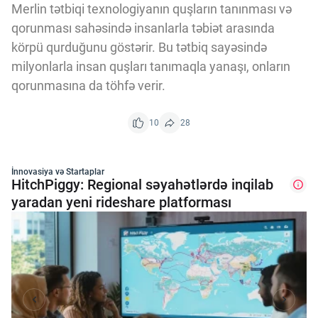
Merlin tətbiqi texnologiyanın quşların tanınması və
qorunması sahəsində insanlarla təbiət arasında
körpü qurduğunu göstərir. Bu tətbiq sayəsində
milyonlarla insan quşları tanımaqla yanaşı, onların
qorunmasına da töhfə verir.
10
28
İnnovasiya və Startaplar
HitchPiggy: Regional səyahətlərdə inqilab
yaradan yeni rideshare platforması