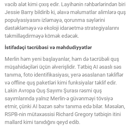
vacib alət kimi çıxış edir. Layihənin rəhbərlərindən biri
Jessie Barry bildirib ki, əlavə məlumatlar alimlərə quş
populyasiyasını izləməyə, qorunma səylərini
dəstəkləməyə və ekoloji idarəetmə strategiyalarını
təkmilləşdirməyə kömək edəcək.
İstifadəçi təcrübəsi və məhdudiyyətlər
Merlin həm yeni başlayanlar, həm də təcrübəli quş
müşahidəçiləri üçün əlverişlidir. Tətbiq AI əsaslı səs
tanıma, foto identifikasiyası, yerə əsaslanan təkliflər
və offline quş paketləri kimi funksiyalar təklif edir.
Lakin Avropa Quş Sayımı Şurası rəsmi quş
sayımlarında yalnız Merlin-ə güvənməyi tövsiyə
etmir, çünki AI bəzən səhv tanıma edə bilər. Məsələn,
RSPB-nin mütəxəssisi Richard Gregory tətbiqin itini
mallard kimi tanıdığını qeyd edib.