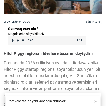
2010
Dünən, 20:00
Süni intellekt
Oxumaq vaxt alır?
Məqalələri dinləyə bilərsiz
HitchPiggy regional rideshare bazarını dəyişdirir
Portlandda 2026-cı ilin iyun ayında istifadəyə verilən
HitchPiggy startapı regional səyahətlər üçün yeni bir
rideshare platforması kimi diqqət çəkir. Sürücülərə
planlaşdırdıqları səfərləri paylaşmaq və sərnişinləri
seçmək imkanı verən platforma, səyahət xərclərinin
ədalətli bölüşdürülməsini təmin edir.
Daha yaxşı istifadə təcrübəsi üçün veb saytımız
çərəzlərdən
×
techxeber.az -da yeni xəbərlərə abunə ol!
istifadə edir. Saytdan istifadəniz
çərəz siyasətimizə
Sürücülər və sərnişinlər arasında şəffaf əlaqə
razılığınız kimi qəbul olunur.