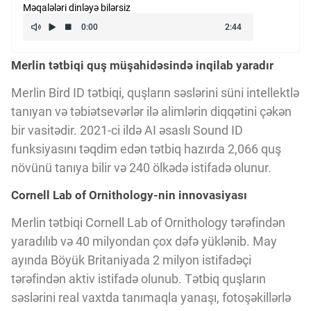
Məqalələri dinləyə bilərsiz
Kriptovalyuta
Merlin tətbiqi quş müşahidəsində inqilab yaradır
ÇƏRƏZLƏR SİYASƏTİ
Merlin Bird ID tətbiqi, quşların səslərini süni intellektlə
tanıyan və təbiətsevərlər ilə alimlərin diqqətini çəkən
İSTIFADƏ ŞƏRTLƏRİ
bir vasitədir. 2021-ci ildə AI əsaslı Sound ID
funksiyasını təqdim edən tətbiq hazırda 2,066 quş
MƏXFİLİK SİYASƏTİ
növünü tanıya bilir və 240 ölkədə istifadə olunur.
Cornell Lab of Ornithology-nin innovasiyası
Haqqımızda
Merlin tətbiqi Cornell Lab of Ornithology tərəfindən
yaradılıb və 40 milyondan çox dəfə yüklənib. May
ayında Böyük Britaniyada 2 milyon istifadəçi
Vizyoner Baxışı
tərəfindən aktiv istifadə olunub. Tətbiq quşların
səslərini real vaxtda tanımaqla yanaşı, fotoşəkillərlə