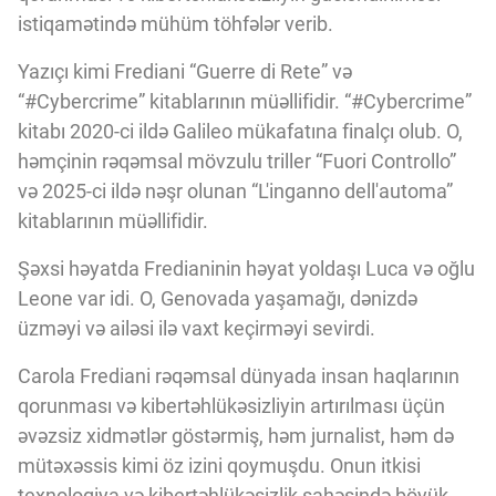
istiqamətində mühüm töhfələr verib.
Yazıçı kimi Frediani “Guerre di Rete” və
“#Cybercrime” kitablarının müəllifidir. “#Cybercrime”
kitabı 2020-ci ildə Galileo mükafatına finalçı olub. O,
həmçinin rəqəmsal mövzulu triller “Fuori Controllo”
və 2025-ci ildə nəşr olunan “L'inganno dell'automa”
kitablarının müəllifidir.
Şəxsi həyatda Fredianinin həyat yoldaşı Luca və oğlu
Leone var idi. O, Genovada yaşamağı, dənizdə
üzməyi və ailəsi ilə vaxt keçirməyi sevirdi.
Carola Frediani rəqəmsal dünyada insan haqlarının
qorunması və kibertəhlükəsizliyin artırılması üçün
əvəzsiz xidmətlər göstərmiş, həm jurnalist, həm də
mütəxəssis kimi öz izini qoymuşdu. Onun itkisi
texnologiya və kibertəhlükəsizlik sahəsində böyük