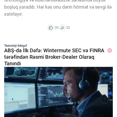
boşluq yaradıb. Hər kəs onu dərin hörmət və sevgi ilə
xatırlayır.
35
52
Texnoloji İnkişaf
ABŞ-da İlk Dəfə: Wintermute SEC və FINRA
tərəfindən Rəsmi Broker-Dealer Olaraq
Tanındı