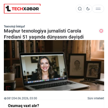
Süni İntellekt
Texnoloji İnkişaf
Məşhur texnologiya jurnalisti Carola
Frediani 51 yaşında dünyasını dəyişdi
Elm və Kosmos
Texnoloji İnkişaf
İnnovasiya və Startaplar
Robot və Cihazlar
3812
04.06.2026, 03:00
Süni intellekt
Oxumaq vaxt alır?