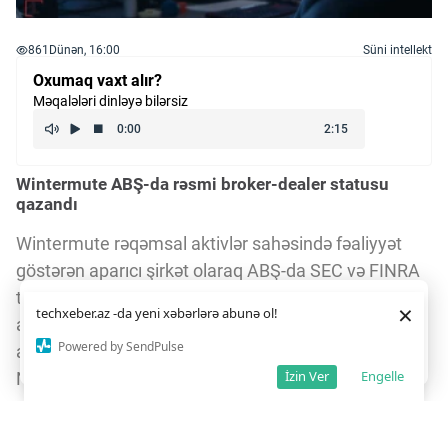
861
Dünən, 16:00
Süni intellekt
Oxumaq vaxt alır?
Məqalələri dinləyə bilərsiz
Wintermute ABŞ-da rəsmi broker-dealer statusu
qazandı
Wintermute rəqəmsal aktivlər sahəsində fəaliyyət
göstərən aparıcı şirkət olaraq ABŞ-da SEC və FINRA
tərəfindən broker-dealer kimi qeydiyyatdan keçib. Bu
Daha yaxşı istifadə təcrübəsi üçün veb saytımız
çərəzlərdən
×
techxeber.az -da yeni xəbərlərə abunə ol!
istifadə edir. Saytdan istifadəniz
çərəz siyasətimizə
addım şirkətin ABŞ səhmləri və opsionları ilə ticarət
razılığınız kimi qəbul olunur.
7
12
Powered by SendPulse
aparmasına, həmçinin New York Stock Exchange və
Razıyam
İzin Ver
Engelle
Nasdaq birjalarında bazar yaradıcısı kimi fəaliyyət
göstərməsinə imkan verir.
Gündəlik 10 milyard dollarlıq ticarət həcmi və geniş