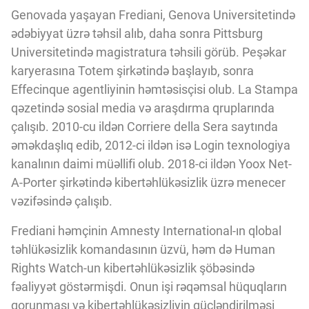
Innovasiya Bələdçisi
Genovada yaşayan Frediani, Genova Universitetində
ədəbiyyat üzrə təhsil alıb, daha sonra Pittsburg
Universitetində magistratura təhsili görüb. Peşəkar
Gələcəyin Təhlili
karyerasına Totem şirkətində başlayıb, sonra
Effecinque agentliyinin həmtəsisçisi olub. La Stampa
Podkastlar
qəzetində sosial media və araşdırma qruplarında
çalışıb. 2010-cu ildən Corriere della Sera saytında
əməkdaşlıq edib, 2012-ci ildən isə Login texnologiya
kanalının daimi müəllifi olub. 2018-ci ildən Yoox Net-
A-Porter şirkətində kibertəhlükəsizlik üzrə menecer
vəzifəsində çalışıb.
Frediani həmçinin Amnesty International-ın qlobal
təhlükəsizlik komandasının üzvü, həm də Human
Rights Watch-un kibertəhlükəsizlik şöbəsində
fəaliyyət göstərmişdi. Onun işi rəqəmsal hüquqların
qorunması və kibertəhlükəsizliyin gücləndirilməsi