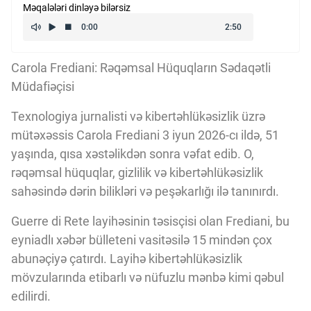
Məqalələri dinləyə bilərsiz
Kriptovalyuta
ÇƏRƏZLƏR SİYASƏTİ
Carola Frediani: Rəqəmsal Hüquqların Sədaqətli
Müdafiəçisi
İSTIFADƏ ŞƏRTLƏRİ
Texnologiya jurnalisti və kibertəhlükəsizlik üzrə
mütəxəssis Carola Frediani 3 iyun 2026-cı ildə, 51
yaşında, qısa xəstəlikdən sonra vəfat edib. O,
MƏXFİLİK SİYASƏTİ
rəqəmsal hüquqlar, gizlilik və kibertəhlükəsizlik
sahəsində dərin bilikləri və peşəkarlığı ilə tanınırdı.
Haqqımızda
Guerre di Rete layihəsinin təsisçisi olan Frediani, bu
eyniadlı xəbər bülleteni vasitəsilə 15 mindən çox
abunəçiyə çatırdı. Layihə kibertəhlükəsizlik
Vizyoner Baxışı
mövzularında etibarlı və nüfuzlu mənbə kimi qəbul
edilirdi.