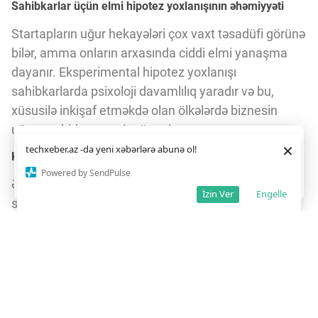
Sahibkarlar üçün elmi hipotez yoxlanışının əhəmiyyəti
Startapların uğur hekayələri çox vaxt təsadüfi görünə
bilər, amma onların arxasında ciddi elmi yanaşma
dayanır. Eksperimental hipotez yoxlanışı
sahibkarlarda psixoloji davamlılıq yaradır və bu,
xüsusilə inkişaf etməkdə olan ölkələrdə biznesin
uğuruna birbaşa təsir göstərir.
Daha yaxşı istifadə təcrübəsi üçün veb saytımız
çərəzlərdən
×
techxeber.az -da yeni xəbərlərə abunə ol!
istifadə edir. Saytdan istifadəniz
çərəz siyasətimizə
Klassik biznes-planların çatışmazlığı
razılığınız kimi qəbul olunur.
1
3
Powered by SendPulse
Ənənəvi startap yanaşmasında biznes-plan sadəcə
Razıyam
İzin Ver
Engelle
sahibkarın xəyal və arzularını əks etdirir. "Biznes-
planınızda faktiki olaraq öz fantaziyalarınızı və
arzularınızı təsvir edirsiniz" – deyə ekspertlər bildirir.
Lakin yeni məhsulun bazar reaksiyasını əvvəlcədən
dəqiq proqnozlaşdırmaq mümkün deyil.
Hipotezin elmi metodla yoxlanılması