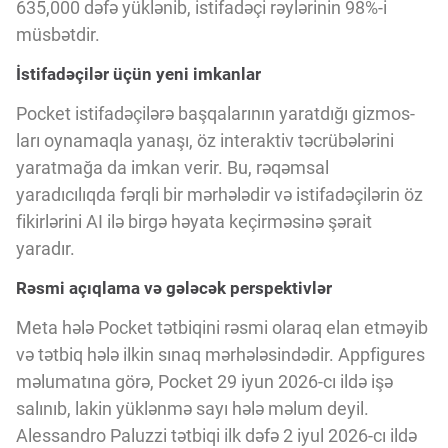
Innovasiya Bələdçisi
635,000 dəfə yüklənib, istifadəçi rəylərinin 98%-i
müsbətdir.
İstifadəçilər üçün yeni imkanlar
Gələcəyin Təhlili
Pocket istifadəçilərə başqalarının yaratdığı gizmos-
ları oynamaqla yanaşı, öz interaktiv təcrübələrini
Podkastlar
yaratmağa da imkan verir. Bu, rəqəmsal
yaradıcılıqda fərqli bir mərhələdir və istifadəçilərin öz
fikirlərini AI ilə birgə həyata keçirməsinə şərait
yaradır.
Rəsmi açıqlama və gələcək perspektivlər
Meta hələ Pocket tətbiqini rəsmi olaraq elan etməyib
və tətbiq hələ ilkin sınaq mərhələsindədir. Appfigures
məlumatına görə, Pocket 29 iyun 2026-cı ildə işə
salınıb, lakin yüklənmə sayı hələ məlum deyil.
Alessandro Paluzzi tətbiqi ilk dəfə 2 iyul 2026-cı ildə