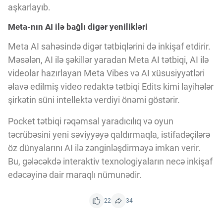
aşkarlayıb.
Meta-nın AI ilə bağlı digər yenilikləri
Meta AI sahəsində digər tətbiqlərini də inkişaf etdirir.
Məsələn, AI ilə şəkillər yaradan Meta AI tətbiqi, AI ilə
videolar hazırlayan Meta Vibes və AI xüsusiyyətləri
əlavə edilmiş video redaktə tətbiqi Edits kimi layihələr
şirkətin süni intellektə verdiyi önəmi göstərir.
Pocket tətbiqi rəqəmsal yaradıcılıq və oyun
təcrübəsini yeni səviyyəyə qaldırmaqla, istifadəçilərə
öz dünyalarını AI ilə zənginləşdirməyə imkan verir.
Bu, gələcəkdə interaktiv texnologiyaların necə inkişaf
edəcəyinə dair maraqlı nümunədir.
22
34