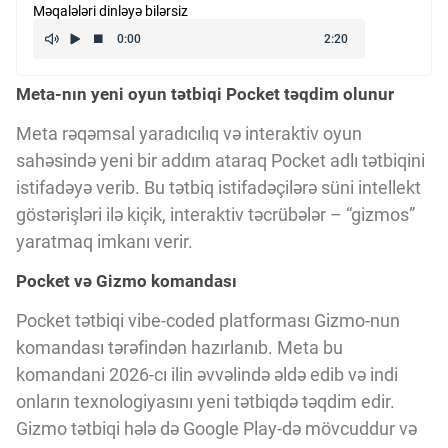
Məqalələri dinləyə bilərsiz
Kriptovalyuta
Meta-nın yeni oyun tətbiqi Pocket təqdim olunur
ÇƏRƏZLƏR SİYASƏTİ
Meta rəqəmsal yaradıcılıq və interaktiv oyun
sahəsində yeni bir addım ataraq Pocket adlı tətbiqini
İSTIFADƏ ŞƏRTLƏRİ
istifadəyə verib. Bu tətbiq istifadəçilərə süni intellekt
göstərişləri ilə kiçik, interaktiv təcrübələr – “gizmos”
MƏXFİLİK SİYASƏTİ
yaratmaq imkanı verir.
Pocket və Gizmo komandası
Haqqımızda
Pocket tətbiqi vibe-coded platforması Gizmo-nun
komandası tərəfindən hazırlanıb. Meta bu
komandani 2026-cı ilin əvvəlində əldə edib və indi
Vizyoner Baxışı
onların texnologiyasını yeni tətbiqdə təqdim edir.
Gizmo tətbiqi hələ də Google Play-də mövcuddur və