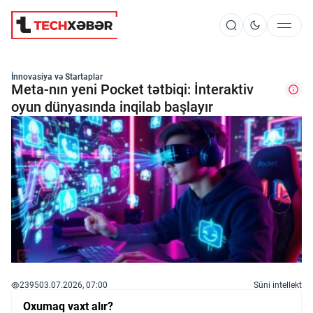
Süni İntellekt
İnnovasiya və Startaplar
Meta-nın yeni Pocket tətbiqi: İnteraktiv
oyun dünyasında inqilab başlayır
Elm və Kosmos
Texnoloji İnkişaf
İnnovasiya və Startaplar
Robot və Cihazlar
2395
03.07.2026, 07:00
Süni intellekt
Oxumaq vaxt alır?