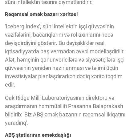
süni intellektin təsirini qiymətləndirir.
Innovasiya Bələdçisi
Rəqəmsal əmək bazarı xəritəsi
Gələcəyin Təhlili
'Iceberg Index', süni intellektin işçi qüvvəsinin
vəzifələrini, bacarıqlarını və rol axınlarını necə
dəyişdirdiyini göstərir. Bu dəyişikliklər real
Podkastlar
iqtisadiyyatda baş vermədən əvvəl modelləşdirilir.
Alət, həmçinin qanunvericilərə və siyasətçilərə işçi
qüvvəsinin yenidən hazırlanması və təlimi üçün
investisiyalar planlaşdırarkən dəqiq xəritə təqdim
edir.
Oak Ridge Milli Laboratoriyasının direktoru və
araşdırmanın həmmüəllifi Prasanna Balaprakash
bildirib: 'Biz ABŞ əmək bazarının rəqəmsal ikiqatını
yaradırıq'.
ABŞ ştatlarının əməkdaşlığı