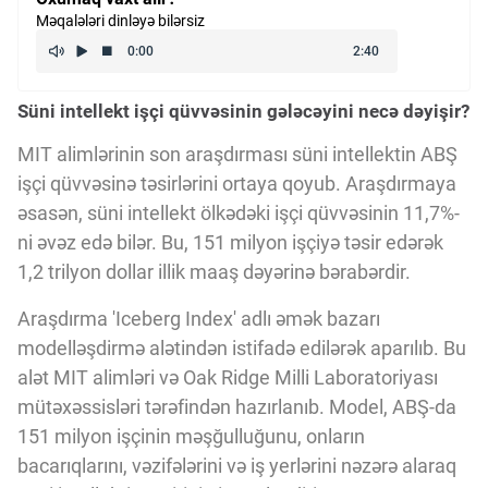
Məqalələri dinləyə bilərsiz
Kriptovalyuta
ÇƏRƏZLƏR SİYASƏTİ
Süni intellekt işçi qüvvəsinin gələcəyini necə dəyişir?
MIT alimlərinin son araşdırması süni intellektin ABŞ
İSTIFADƏ ŞƏRTLƏRİ
işçi qüvvəsinə təsirlərini ortaya qoyub. Araşdırmaya
əsasən, süni intellekt ölkədəki işçi qüvvəsinin 11,7%-
ni əvəz edə bilər. Bu, 151 milyon işçiyə təsir edərək
MƏXFİLİK SİYASƏTİ
1,2 trilyon dollar illik maaş dəyərinə bərabərdir.
Araşdırma 'Iceberg Index' adlı əmək bazarı
Haqqımızda
modelləşdirmə alətindən istifadə edilərək aparılıb. Bu
alət MIT alimləri və Oak Ridge Milli Laboratoriyası
mütəxəssisləri tərəfindən hazırlanıb. Model, ABŞ-da
Vizyoner Baxışı
151 milyon işçinin məşğulluğunu, onların
bacarıqlarını, vəzifələrini və iş yerlərini nəzərə alaraq