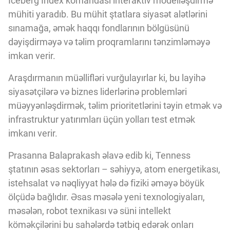
Iceberg Index komandası interaktiv modelləşdirmə
mühiti yaradıb. Bu mühit ştatlara siyasət alətlərini
sınamağa, əmək haqqı fondlarının bölgüsünü
dəyişdirməyə və təlim proqramlarını tənzimləməyə
imkan verir.
Araşdırmanın müəllifləri vurğulayırlar ki, bu layihə
siyasətçilərə və biznes liderlərinə problemləri
müəyyənləşdirmək, təlim prioritetlərini təyin etmək və
infrastruktur yatırımları üçün yolları test etmək
imkanı verir.
Prasanna Balaprakash əlavə edib ki, Tenness
ştatının əsas sektorları – səhiyyə, atom energetikası,
istehsalat və nəqliyyat hələ də fiziki əməyə böyük
ölçüdə bağlıdır. Əsas məsələ yeni texnologiyaları,
məsələn, robot texnikası və süni intellekt
köməkçilərini bu sahələrdə tətbiq edərək onları