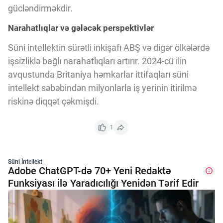
gücləndirməkdir.
Narahatlıqlar və gələcək perspektivlər
Süni intellektin sürətli inkişafı ABŞ və digər ölkələrdə
işsizliklə bağlı narahatlıqları artırır. 2024-cü ilin
avqustunda Britaniya həmkarlar ittifaqları süni
intellekt səbəbindən milyonlarla iş yerinin itirilmə
riskinə diqqət çəkmişdi.
1
Süni İntellekt
Adobe ChatGPT-də 70+ Yeni Redaktə
Funksiyası ilə Yaradıcılığı Yenidən Tərif Edir