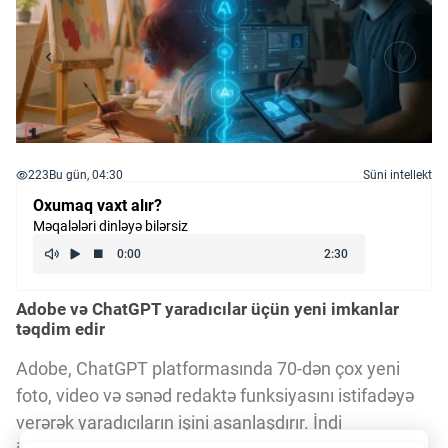
223
Bu gün, 04:30
Süni intellekt
Oxumaq vaxt alır?
Məqalələri dinləyə bilərsiz
Adobe və ChatGPT yaradıcılar üçün yeni imkanlar
təqdim edir
Adobe, ChatGPT platformasında 70-dən çox yeni
foto, video və sənəd redaktə funksiyasını istifadəyə
verərək yaradıcıların işini asanlaşdırır. İndi