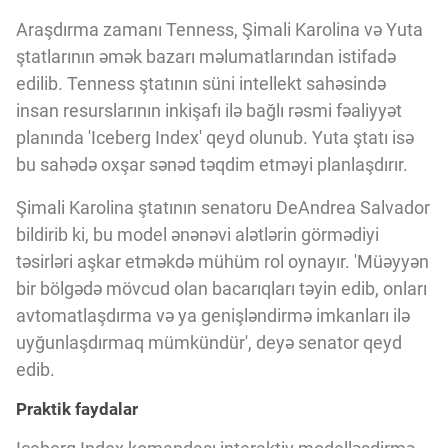
Araşdırma zamanı Tenness, Şimali Karolina və Yuta
ştatlarının əmək bazarı məlumatlarından istifadə
edilib. Tenness ştatının süni intellekt sahəsində
insan resurslarının inkişafı ilə bağlı rəsmi fəaliyyət
planında 'Iceberg Index' qeyd olunub. Yuta ştatı isə
bu sahədə oxşar sənəd təqdim etməyi planlaşdırır.
Şimali Karolina ştatının senatoru DeAndrea Salvador
bildirib ki, bu model ənənəvi alətlərin görmədiyi
təsirləri aşkar etməkdə mühüm rol oynayır. 'Müəyyən
bir bölgədə mövcud olan bacarıqları təyin edib, onları
avtomatlaşdırma və ya genişləndirmə imkanları ilə
uyğunlaşdırmaq mümkündür', deyə senator qeyd
edib.
Praktik faydalar