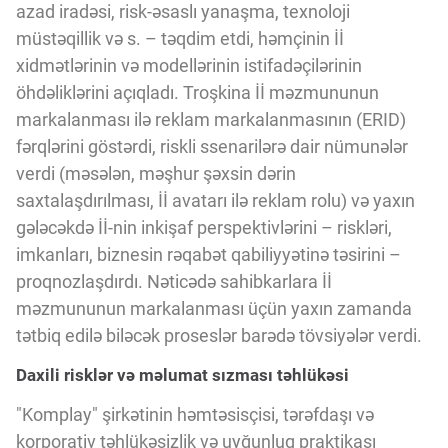
azad iradəsi, risk-əsaslı yanaşma, texnoloji
müstəqillik və s. – təqdim etdi, həmçinin İİ
xidmətlərinin və modellərinin istifadəçilərinin
öhdəliklərini açıqladı. Troşkina İİ məzmununun
markalanması ilə reklam markalanmasının (ERID)
fərqlərini göstərdi, riskli ssenarilərə dair nümunələr
verdi (məsələn, məşhur şəxsin dərin
saxtalaşdırılması, İİ avatarı ilə reklam rolu) və yaxın
gələcəkdə İİ-nin inkişaf perspektivlərini – riskləri,
imkanları, biznesin rəqabət qabiliyyətinə təsirini –
proqnozlaşdırdı. Nəticədə sahibkarlara İİ
məzmununun markalanması üçün yaxın zamanda
tətbiq edilə biləcək proseslər barədə tövsiyələr verdi.
Daxili risklər və məlumat sızması təhlükəsi
"Komplay" şirkətinin həmtəsisçisi, tərəfdaşı və
korporativ təhlükəsizlik və uyğunluq praktikası