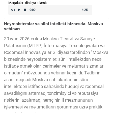
Məqalələri dinləyə bilərsiz
Kriptovalyuta
Neyrosistemlər və süni intellekt biznesdə: Moskva
ÇƏRƏZLƏR SİYASƏTİ
vebinarı
30 iyun 2026-cı ildə Moskva Ticarət və Sənaye
İSTIFADƏ ŞƏRTLƏRİ
Palatasının (MTPP) İnformasiya Texnologiyaları və
Rəqəmsal İnnovasiyalar Gildiyası tərəfindən "Moskva
biznesində neyrosistemlər: süni intellektdən necə
MƏXFİLİK SİYASƏTİ
istifadə etmək olar, cərimələr və məlumat sızmaları
olmadan" mövzusunda vebinar keçirildi. Tədbirin
Haqqımızda
əsas məqsədi Moskva sahibkarlarının süni
intellektdən istifadə sahəsində hüquqi və rəqəmsal
savadlılığını artırmaq, tənzimləyici və reputasiya
Vizyoner Baxışı
risklərini azaltmaq, həmçinin İİ məzmununun
işlənməsi və məlumatların qorunması üzrə praktik