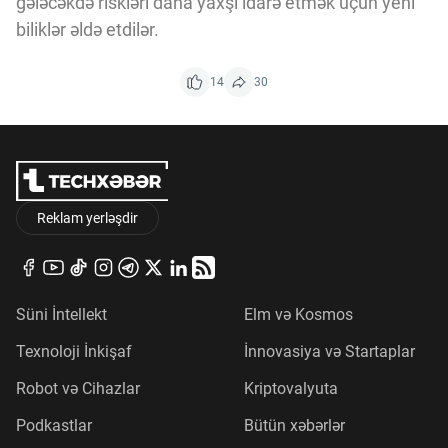
gələcəkdə riskləri daha yaxşı idarə etmək üçün yeni
biliklər əldə etdilər.
14
30
Reklam yerləşdir
Süni İntellekt
Elm və Kosmos
Texnoloji İnkişaf
İnnovasiya və Startaplar
Robot və Cihazlar
Kriptovalyuta
Podkastlar
Bütün xəbərlər