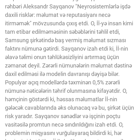
rəhbəri Aleksandr Sayqanov "Neyrosistemlərlə işdə
daxili risklər: məlumat və reputasiyanı necə
itirməmək" mövzusunda çıxış etdi. O, İİ-yə insan kimi
tam etibar edilməməsinin səbəblərini təhlil etdi,
Samsung şirkətində baş vermiş məlumat sızması
faktını nümunə gətirdi. Sayqanov izah etdi ki, İİ-nin
əlavə təlimi onun təhlükəsizliyini artırmaq üçün
zəmanət deyil. Zərərli nümunələrin məlumat dəstinə
daxil edilməsi ilə modelin davranışı dəyişə bilər.
Populyar açıq modellərdə təxminən 0,5% zərərli
nümunə nəticələrin təhrif olunmasına kifayətdir. O,
həmçinin göstərdi ki, həssas məlumatlar İİ-nin
gələcək cavablarında əks olunacaq və bu, şirkət üçün
risk yaradır. Sayqanov sənədlər və işçinin poçtu
vasitəsilə promtun necə sındırıldığını izah etdi. O,
problemin miqyasını vurğulayaraq bildirdi ki, hər