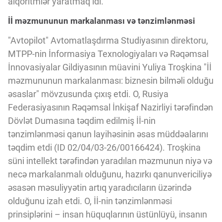
alqoritmlər yaratmaq idi.
Innovasiya Bələdçisi
İİ məzmununun markalanması və tənzimlənməsi
Gələcəyin Təhlili
"Avtopilot" Avtomatlaşdırma Studiyasının direktoru,
MTPP-nin İnformasiya Texnologiyaları və Rəqəmsal
İnnovasiyalar Gildiyasının müavini Yuliya Troşkina "İİ
Podkastlar
məzmununun markalanması: biznesin bilməli olduğu
əsaslar" mövzusunda çıxış etdi. O, Rusiya
Federasiyasının Rəqəmsal İnkişaf Nazirliyi tərəfindən
Dövlət Dumasına təqdim edilmiş İİ-nin
tənzimlənməsi qanun layihəsinin əsas müddəalarını
təqdim etdi (ID 02/04/03-26/00166424). Troşkina
süni intellekt tərəfindən yaradılan məzmunun niyə və
necə markalanmalı olduğunu, hazırkı qanunvericiliyə
əsasən məsuliyyətin artıq yaradıcıların üzərində
olduğunu izah etdi. O, İİ-nin tənzimlənməsi
prinsiplərini – insan hüquqlarının üstünlüyü, insanın