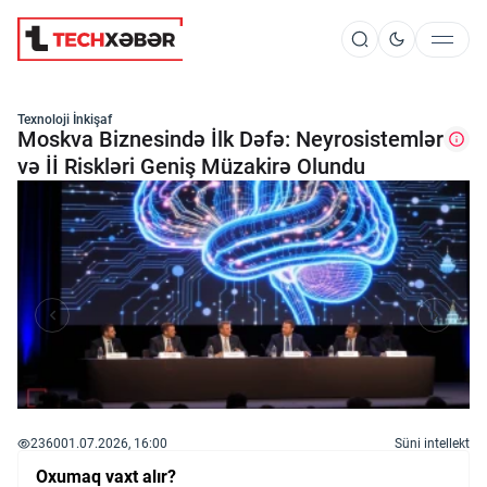
Süni İntellekt
Texnoloji İnkişaf
Moskva Biznesində İlk Dəfə: Neyrosistemlər
və İİ Riskləri Geniş Müzakirə Olundu
Elm və Kosmos
Texnoloji İnkişaf
İnnovasiya və Startaplar
Robot və Cihazlar
2360
01.07.2026, 16:00
Süni intellekt
Oxumaq vaxt alır?