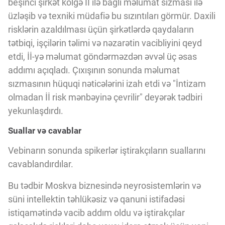
beşinci şirkət kölgə İİ ilə bağlı məlumat sızması ilə
üzləşib və texniki müdafiə bu sızıntıları görmür. Daxili
risklərin azaldılması üçün şirkətlərdə qaydaların
tətbiqi, işçilərin təlimi və nəzarətin vacibliyini qeyd
etdi, İİ-yə məlumat göndərməzdən əvvəl üç əsas
addımı açıqladı. Çıxışının sonunda məlumat
sızmasının hüquqi nəticələrini izah etdi və "İntizam
olmadan İİ risk mənbəyinə çevrilir" deyərək tədbiri
yekunlaşdırdı.
Suallar və cavablar
Vebinarın sonunda spikerlər iştirakçıların suallarını
cavablandırdılar.
Bu tədbir Moskva biznesində neyrosistemlərin və
süni intellektin təhlükəsiz və qanuni istifadəsi
istiqamətində vacib addım oldu və iştirakçılar