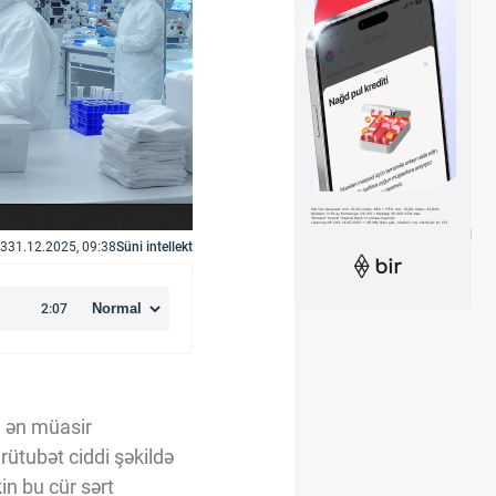
3
31.12.2025, 09:38
Süni intellekt
n ən müasir
 rütubət ciddi şəkildə
in bu cür sərt