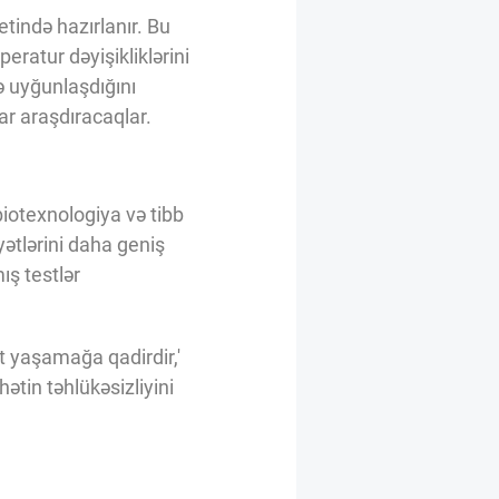
tində hazırlanır. Bu
ratur dəyişikliklərini
ə uyğunlaşdığını
r araşdıracaqlar.
iotexnologiya və tibb
yətlərini daha geniş
ş testlər
ət yaşamağa qadirdir,'
tin təhlükəsizliyini