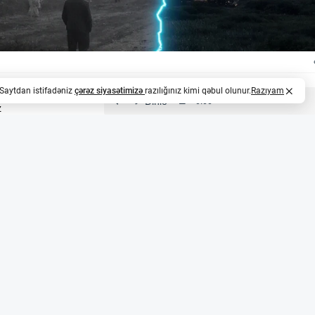
. Saytdan istifadəniz
çərəz siyasətimizə
razılığınız kimi qəbul olunur.
Razıyam
z
i və sirli hadisələr
da Minnesota ştatının Hamel şəhərində iki uşaq — Jerom
 və yüksək səsli fit səsi çıxardığı bildirən dairəvi bir uçan
şaqlarla görüşərək iddia edilən yerə baxış keçirdi və rəs
ot where the alleged ‘flying saucer’ had landed was appro
ktin yerə toxunduğu sahə təxminən 2 fut (təxminən 60 sm
qəti və rəsmi açıqlamalar