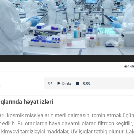
149
z
larında həyat izləri
rı, kosmik missiyaların steril qalmasını təmin etmək üçü
 edilib. Bu otaqlarda hava davamlı olaraq filtrdən keçirilir,
 kimyəvi təmizləyici maddələr, UV işıqlar tətbiq olunur. Lak