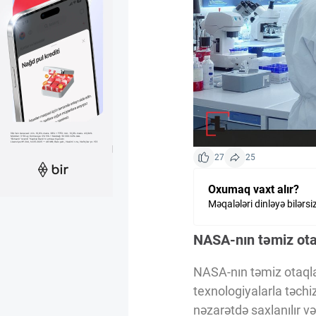
Kriptovalyuta
ÇƏRƏZLƏR SİYASƏTİ
İSTIFADƏ ŞƏRTLƏRİ
27
25
MƏXFİLİK SİYASƏTİ
Oxumaq vaxt alır?
Məqalələri dinləyə bilərsi
Haqqımızda
NASA-nın təmiz otaq
Vizyoner Baxışı
NASA-nın təmiz otaqla
texnologiyalarla təchiz
nəzarətdə saxlanılır və