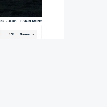
319
Bu gün, 21:00
Süni intellekt
e və Benno Leuer —
 obyekt gördülər. FBI
mi hesabatda qeyd
ximately 2 ft. in
) diametrdə idi.