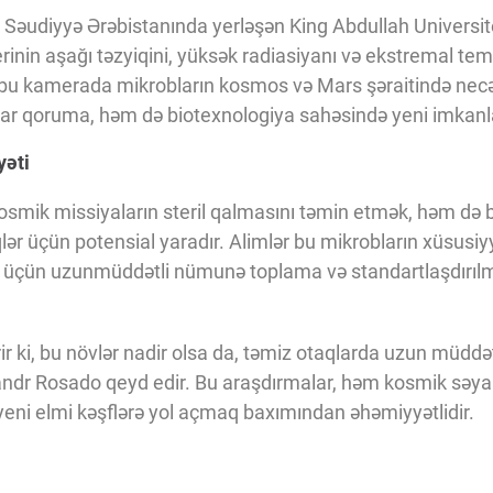
Səudiyyə Ərəbistanında yerləşən King Abdullah Universite
in aşağı təzyiqini, yüksək radiasiyanı və ekstremal tempe
r bu kamerada mikrobların kosmos və Mars şəraitində nec
ar qoruma, həm də biotexnologiya sahəsində yeni imkanla
yəti
osmik missiyaların steril qalmasını təmin etmək, həm də b
qlər üçün potensial yaradır. Alimlər bu mikrobların xüsusiy
üçün uzunmüddətli nümunə toplama və standartlaşdırılmı
ərir ki, bu növlər nadir olsa da, təmiz otaqlarda uzun müdd
ndr Rosado qeyd edir. Bu araşdırmalar, həm kosmik səyahə
eni elmi kəşflərə yol açmaq baxımından əhəmiyyətlidir.