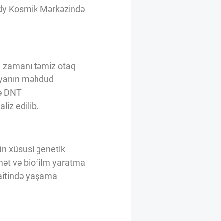
nedy Kosmik Mərkəzində
ı zamanı təmiz otaq
giyanın məhdud
də DNT
liz edilib.
ün xüsusi genetik
mət və biofilm yaratma
raitində yaşama