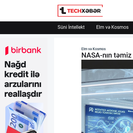
Engelle
Powered by SendPulse
Süni İntellekt
Elm və Kosmos
Süni İntellekt
Elm və Kosmos
NASA-nın təmiz 
Elm və Kosmos
Texnoloji İnkişaf
İnnovasiya və Startaplar
Robot və Cihazlar