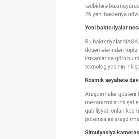
Innovasiya Bələdçisi
tədbirlərə baxmayaraq
26 yeni bakteriya növü
Gələcəyin Təhlili
Yeni bakteriyalar nec
Bu bakteriyalar NASA-
Podkastlar
döşəmələrindən topla
imkanlarına görə bu nö
texnologiyasının inkiş
Kosmik səyahətə dav
Araşdırmalar göstərir 
mexanizmlər inkişaf et
qabiliyyəti onları kos
potensialını araşdırma
Simulyasiya kamerası