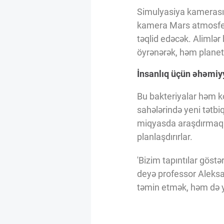
Simulyasiya kamerası 
kamera Mars atmosferin
təqlid edəcək. Alimlə
öyrənərək, həm planet
İnsanlıq üçün əhəmiy
Bu bakteriyalar həm k
sahələrində yeni tətbi
miqyasda araşdırmaq 
planlaşdırırlar.
'Bizim tapıntılar göst
deyə professor Aleksa
təmin etmək, həm də y