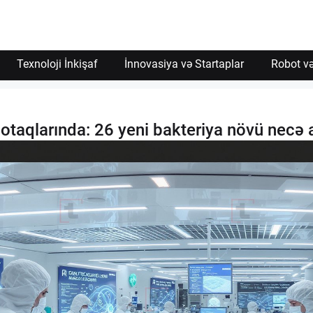
İzin Ver
Texnoloji İnkişaf
İnnovasiya və Startaplar
Robot və
otaqlarında: 26 yeni bakteriya növü necə 