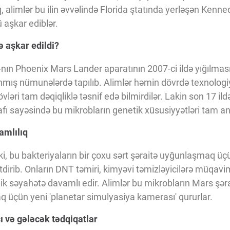
, alimlər bu ilin əvvəlində Florida ştatında yerləşən Ken
 aşkar ediblər.
ə aşkar edildi?
nın Phoenix Mars Lander aparatının 2007-ci ildə yığılmas
nmış nümunələrdə tapılıb. Alimlər həmin dövrdə texnolo
vləri tam dəqiqliklə təsnif edə bilmirdilər. Lakin son 17 il
afı sayəsində bu mikrobların genetik xüsusiyyətləri tam ana
amlılıq
ki, bu bakteriyaların bir çoxu sərt şəraitə uyğunlaşmaq üç
dirib. Onların DNT təmiri, kimyəvi təmizləyicilərə müqavi
mik səyahətə davamlı edir. Alimlər bu mikrobların Mars şə
q üçün yeni 'planetar simulyasiya kamerası' qururlar.
 və gələcək tədqiqatlar