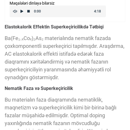
Məqalələri dinləyə bilərsiz
Kriptovalyuta
Elastokalorik Effektin Superkeçiricilikdə Tətbiqi
ÇƏRƏZLƏR SİYASƏTİ
Ba(Fe₁₋ₓCoₓ)₂As₂ materialında nematik fazada
çoxkomponentli superkeçirici tapılmışdır. Araşdırma,
İSTIFADƏ ŞƏRTLƏRİ
AC elastokalorik effekti istifadə edərək faza
diaqramını xəritələndirmiş və nematik fazanın
MƏXFİLİK SİYASƏTİ
superkeçiriciliyin yaranmasında əhəmiyyətli rol
oynadığını göstərmişdir.
Nematik Faza və Superkeçiricilik
Haqqımızda
Bu materialın faza diaqramında nematiklik,
maqnetizm və superkeçiricilik kimi bir-birinə bağlı
Vizyoner Baxışı
fazalar müşahidə edilmişdir. Optimal doping
yaxınlığında nematik fazanın mövcudluğu