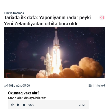
Elm və Kosmos
Tarixdə ilk dəfə: Yaponiyanın radar peyki
Yeni Zelandiyadan orbitə buraxıldı
190
Bu gün, 05:00
Süni intellekt
Oxumaq vaxt alır?
Məqalələri dinləyə bilərsiz