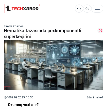
Süni İntellekt
Elm və Kosmos
Nematika fazasında çoxkomponentli
superkeçirici
Elm və Kosmos
Texnoloji İnkişaf
İnnovasiya və Startaplar
Robot və Cihazlar
40
09.09.2025, 10:36
Süni intellekt
Oxumaq vaxt alır?