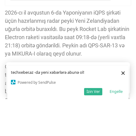
2026-cı il avqustun 6-da Yaponiyanın iQPS şirkəti
üçün hazırlanmış radar peyki Yeni Zelandiyadan
uğurla orbitə buraxıldı. Bu peyk Rocket Lab şirkətinin
Electron raketi vasitəsilə saat 09:18-də (yerli vaxtla
21:18) orbitə göndərildi. Peykin adı QPS-SAR-13 və
ya MIKURA-I olaraq qeyd olunur.
QPS-SAR-13 peyki sintetik apertur radar (SAR)
Daha yaxşı istifadə təcrübəsi üçün veb saytımız
çərəzlərdən
×
techxeber.az -da yeni xəbərlərə abunə ol!
texnologiyası ilə təchiz olunub. Bu radar buludların
istifadə edir. Saytdan istifadəniz
çərəz siyasətimizə
razılığınız kimi qəbul olunur.
5
Powered by SendPulse
arasından belə yüksək dəqiqlikli görüntülər toplaya
Razıyam
bilir və həm gündüz, həm də gecə müşahidə
İzin Ver
Engelle
aparmağa imkan verir. Bu xüsusiyyət peykin yerüstü
müşahidə imkanlarını əhəmiyyətli dərəcədə artırır.
iQPS şirkəti 36 peykdən ibarət geniş bir
konstellyasiya yaratmağı planlaşdırır. Electron raketi