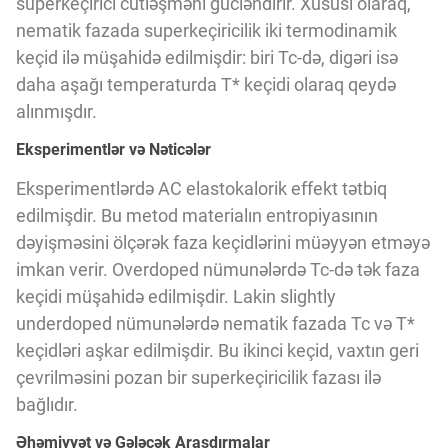
superkeçirici cütləşməni gücləndirir. Xüsusi olaraq,
Innovasiya Bələdçisi
nematik fazada superkeçiricilik iki termodinamik
keçid ilə müşahidə edilmişdir: biri Tc-də, digəri isə
Gələcəyin Təhlili
daha aşağı temperaturda T* keçidi olaraq qeydə
alınmışdır.
Eksperimentlər və Nəticələr
Podkastlar
Eksperimentlərdə AC elastokalorik effekt tətbiq
edilmişdir. Bu metod materialın entropiyasının
dəyişməsini ölçərək faza keçidlərini müəyyən etməyə
imkan verir. Overdoped nümunələrdə Tc-də tək faza
keçidi müşahidə edilmişdir. Lakin slightly
underdoped nümunələrdə nematik fazada Tc və T*
keçidləri aşkar edilmişdir. Bu ikinci keçid, vaxtın geri
çevrilməsini pozan bir superkeçiricilik fazası ilə
bağlıdır.
Əhəmiyyət və Gələcək Araşdırmalar