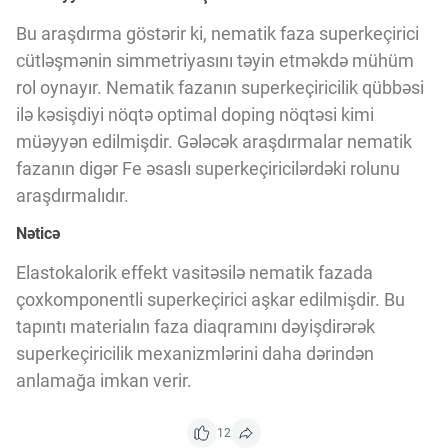
Bu araşdırma göstərir ki, nematik faza superkeçirici
cütləşmənin simmetriyasını təyin etməkdə mühüm
rol oynayır. Nematik fazanın superkeçiricilik qübbəsi
ilə kəsişdiyi nöqtə optimal doping nöqtəsi kimi
müəyyən edilmişdir. Gələcək araşdırmalar nematik
fazanın digər Fe əsaslı superkeçiricilərdəki rolunu
araşdırmalıdır.
Nəticə
Elastokalorik effekt vasitəsilə nematik fazada
çoxkomponentli superkeçirici aşkar edilmişdir. Bu
tapıntı materialın faza diaqramını dəyişdirərək
superkeçiricilik mexanizmlərini daha dərindən
anlamağa imkan verir.
12