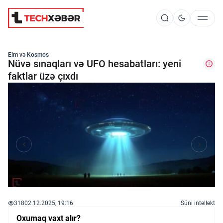
Süni İntellekt
Elm və Kosmos
Nüvə sınaqları və UFO hesabatları: yeni
faktlar üzə çıxdı
Elm və Kosmos
Texnoloji İnkişaf
İnnovasiya və Startaplar
Robot və Cihazlar
318
02.12.2025, 19:16
Süni intellekt
Oxumaq vaxt alır?