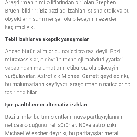
Innovasiya Bələdçisi
Araşdırmanın müəlliflərindən biri olan Stephen
Bruehl bildirir: 'Biz bəzi adi izahları istisna etdik və bu
obyektlərin süni mənşəli ola biləcəyini nəzərdən
Gələcəyin Təhlili
keçirməliyik.'
Təbii izahlar və skeptik yanaşmalar
Podkastlar
Ancaq bütün alimlər bu nəticələrə razı deyil. Bəzi
mütəxəssislər, o dövrün texnoloji məhdudiyyətləri
səbəbindən məlumatların etibarsız ola biləcəyini
vurğulayırlar. Astrofizik Michael Garrett qeyd edir ki,
bu məlumatların keyfiyyəti araşdırmanın nəticələrinə
təsir edə bilər.
İşıq parıltılarının alternativ izahları
Bəzi alimlər bu transientlərin nüvə partlayışlarının
nəticəsi olduğunu irəli sürürlər. Nüvə astrofiziki
Michael Wiescher deyir ki, bu partlayışlar metal