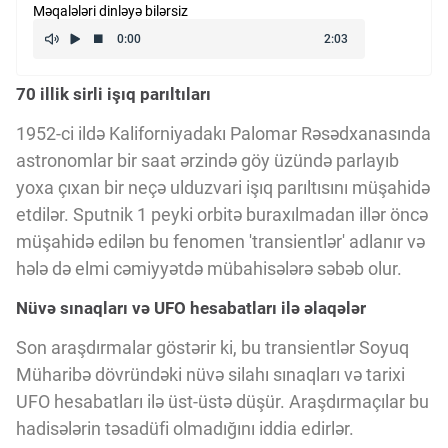
Məqalələri dinləyə bilərsiz
Kriptovalyuta
70 illik sirli işıq parıltıları
ÇƏRƏZLƏR SİYASƏTİ
1952-ci ildə Kaliforniyadakı Palomar Rəsədxanasında
astronomlar bir saat ərzində göy üzündə parlayıb
İSTIFADƏ ŞƏRTLƏRİ
yoxa çıxan bir neçə ulduzvari işıq parıltısını müşahidə
etdilər. Sputnik 1 peyki orbitə buraxılmadan illər öncə
MƏXFİLİK SİYASƏTİ
müşahidə edilən bu fenomen 'transientlər' adlanır və
hələ də elmi cəmiyyətdə mübahisələrə səbəb olur.
Nüvə sınaqları və UFO hesabatları ilə əlaqələr
Haqqımızda
Son araşdırmalar göstərir ki, bu transientlər Soyuq
Müharibə dövründəki nüvə silahı sınaqları və tarixi
Vizyoner Baxışı
UFO hesabatları ilə üst-üstə düşür. Araşdırmaçılar bu
hadisələrin təsadüfi olmadığını iddia edirlər.