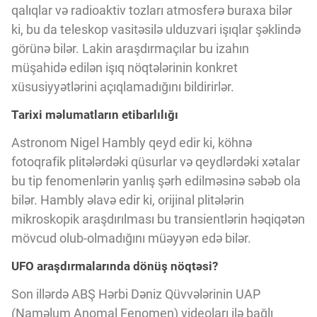
qalıqlar və radioaktiv tozları atmosferə buraxa bilər
ki, bu da teleskop vasitəsilə ulduzvari işıqlar şəklində
görünə bilər. Lakin araşdırmaçılar bu izahın
müşahidə edilən işıq nöqtələrinin konkret
xüsusiyyətlərini açıqlamadığını bildirirlər.
Tarixi məlumatların etibarlılığı
Astronom Nigel Hambly qeyd edir ki, köhnə
fotoqrafik plitələrdəki qüsurlar və qeydlərdəki xətalar
bu tip fenomenlərin yanlış şərh edilməsinə səbəb ola
bilər. Hambly əlavə edir ki, orijinal plitələrin
mikroskopik araşdırılması bu transientlərin həqiqətən
mövcud olub-olmadığını müəyyən edə bilər.
UFO araşdırmalarında dönüş nöqtəsi?
Son illərdə ABŞ Hərbi Dəniz Qüvvələrinin UAP
(Naməlum Anomal Fenomen) videoları ilə bağlı