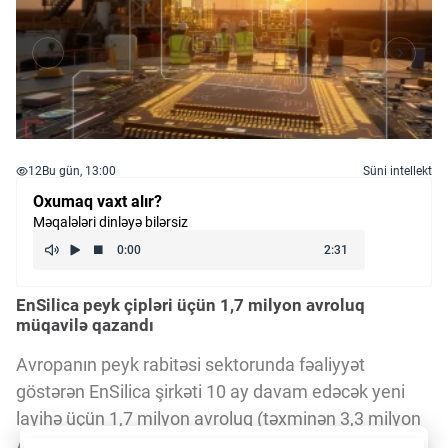
12
Bu gün, 13:00
Süni intellekt
Oxumaq vaxt alır?
Məqalələri dinləyə bilərsiz
EnSilica peyk çipləri üçün 1,7 milyon avroluq
müqavilə qazandı
Avropanın peyk rabitəsi sektorunda fəaliyyət
göstərən EnSilica şirkəti 10 ay davam edəcək yeni
layihə üçün 1,7 milyon avroluq (təxminən 3,3 milyon
AZN) müqavilə imzalayıb. Layihə çərçivəsində peyk