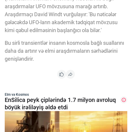
araşdırmalar UFO mövzusuna marağı artırıb.
Araşdırmaçı David Windt vurğulayır: 'Bu nəticələr
gələcəkdə UFO-ların akademik tədqiqat mövzusu
kimi qəbul edilməsinin başlanğıcı ola bilər.'
Bu sirli transientlər insanın kosmosla bağlı suallarını
daha da artırır və elmi araşdırmaların sərhədlərini
genişləndirir.
Elm və Kosmos
EnSilica peyk çiplərində 1.7 milyon avroluq
böyük irəliləyiş əldə etdi