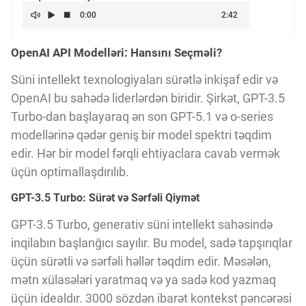
Kriptovalyuta
OpenAI API Modelləri: Hansını Seçməli?
ÇƏRƏZLƏR SİYASƏTİ
Süni intellekt texnologiyaları sürətlə inkişaf edir və
OpenAI bu sahədə liderlərdən biridir. Şirkət, GPT-3.5
İSTIFADƏ ŞƏRTLƏRİ
Turbo-dan başlayaraq ən son GPT-5.1 və o-series
modellərinə qədər geniş bir model spektri təqdim
edir. Hər bir model fərqli ehtiyaclara cavab vermək
MƏXFİLİK SİYASƏTİ
üçün optimallaşdırılıb.
GPT-3.5 Turbo: Sürət və Sərfəli Qiymət
Haqqımızda
GPT-3.5 Turbo, generativ süni intellekt sahəsində
inqilabın başlanğıcı sayılır. Bu model, sadə tapşırıqlar
üçün sürətli və sərfəli həllər təqdim edir. Məsələn,
Vizyoner Baxışı
mətn xülasələri yaratmaq və ya sadə kod yazmaq
üçün idealdır. 3000 sözdən ibarət kontekst pəncərəsi