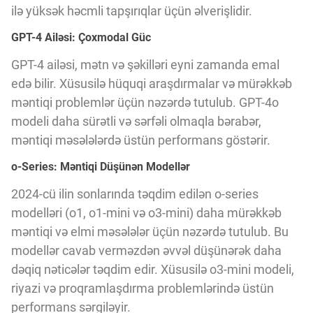
Innovasiya Bələdçisi
ilə yüksək həcmli tapşırıqlar üçün əlverişlidir.
GPT-4 Ailəsi: Çoxmodal Güc
Gələcəyin Təhlili
GPT-4 ailəsi, mətn və şəkilləri eyni zamanda emal
edə bilir. Xüsusilə hüquqi araşdırmalar və mürəkkəb
məntiqi problemlər üçün nəzərdə tutulub. GPT-4o
Podkastlar
modeli daha sürətli və sərfəli olmaqla bərabər,
məntiqi məsələlərdə üstün performans göstərir.
o-Series: Məntiqi Düşünən Modellər
2024-cü ilin sonlarında təqdim edilən o-series
modelləri (o1, o1-mini və o3-mini) daha mürəkkəb
məntiqi və elmi məsələlər üçün nəzərdə tutulub. Bu
modellər cavab verməzdən əvvəl düşünərək daha
dəqiq nəticələr təqdim edir. Xüsusilə o3-mini modeli,
riyazi və proqramlaşdırma problemlərində üstün
performans sərgiləyir.