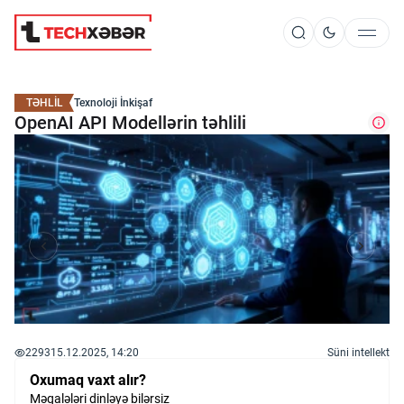
Süni İntellekt
TƏHLİL
Texnoloji İnkişaf
OpenAI API Modellərin təhlili
Elm və Kosmos
Texnoloji İnkişaf
İnnovasiya və Startaplar
2293
15.12.2025, 14:20
Süni intellekt
Robot və Cihazlar
Oxumaq vaxt alır?
Məqalələri dinləyə bilərsiz