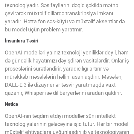
texnologiyadır. Səs fayllarını dəqiq şəkildə mətnə
çevirərək müxtəlif dillərdə transkripsiya imkanı
yaradır. Hətta fon səs-küyü və müxtəlif aksentlər də
bu model üçün problem yaratmır.
İnsanlara Təsiri
OpenAI modelləri yalnız texnoloji yeniliklər deyil, həm
də gündəlik həyatımızı dəyişdirən vasitələrdir. Onlar iş
proseslərini sürətləndirir, yaradıcılığı artırır və
mürəkkəb məsələlərin həllini asanlaşdırır. Məsələn,
DALL-E 3 ilə dizaynerlər təsvir yaratmaqda vaxt
qazanır, Whisper isə dil baryerlərini aradan qaldırır.
Nəticə
OpenAI-nin təqdim etdiyi modellər süni intellekt
texnologiyalarının gələcəyinə işıq tutur. Hər bir model
müxtəlif ehtiyaclara uyğunlaşdırılıb və texnologiyanın