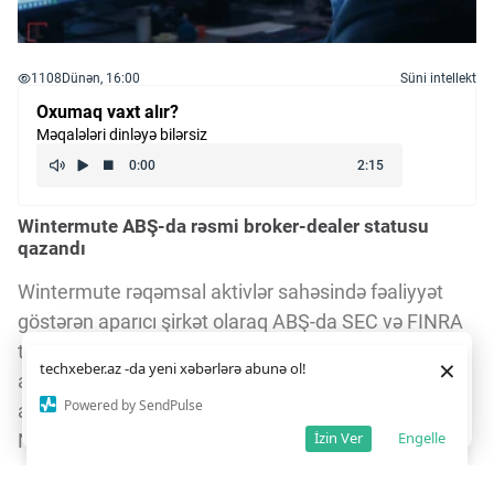
1108
Dünən, 16:00
Süni intellekt
Oxumaq vaxt alır?
Məqalələri dinləyə bilərsiz
Wintermute ABŞ-da rəsmi broker-dealer statusu
qazandı
Wintermute rəqəmsal aktivlər sahəsində fəaliyyət
göstərən aparıcı şirkət olaraq ABŞ-da SEC və FINRA
tərəfindən broker-dealer kimi qeydiyyatdan keçib. Bu
Daha yaxşı istifadə təcrübəsi üçün veb saytımız
çərəzlərdən
×
techxeber.az -da yeni xəbərlərə abunə ol!
istifadə edir. Saytdan istifadəniz
çərəz siyasətimizə
addım şirkətin ABŞ səhmləri və opsionları ilə ticarət
razılığınız kimi qəbul olunur.
8
14
Powered by SendPulse
aparmasına, həmçinin New York Stock Exchange və
Razıyam
İzin Ver
Engelle
Nasdaq birjalarında bazar yaradıcısı kimi fəaliyyət
göstərməsinə imkan verir.