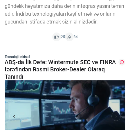
gündəlik həyatımıza daha dərin inteqrasiyasını təmin
edir. İndi bu texnologiyaları kəşf etmək və onların
gücündən istifadə etmək sizin əlinizdədir.
25
34
Texnoloji İnkişaf
ABŞ-da İlk Dəfə: Wintermute SEC və FINRA
tərəfindən Rəsmi Broker-Dealer Olaraq
Tanındı