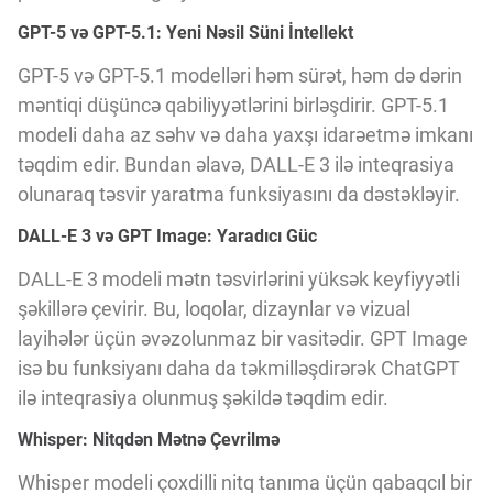
GPT-5 və GPT-5.1: Yeni Nəsil Süni İntellekt
GPT-5 və GPT-5.1 modelləri həm sürət, həm də dərin
məntiqi düşüncə qabiliyyətlərini birləşdirir. GPT-5.1
modeli daha az səhv və daha yaxşı idarəetmə imkanı
təqdim edir. Bundan əlavə, DALL-E 3 ilə inteqrasiya
olunaraq təsvir yaratma funksiyasını da dəstəkləyir.
DALL-E 3 və GPT Image: Yaradıcı Güc
DALL-E 3 modeli mətn təsvirlərini yüksək keyfiyyətli
şəkillərə çevirir. Bu, loqolar, dizaynlar və vizual
layihələr üçün əvəzolunmaz bir vasitədir. GPT Image
isə bu funksiyanı daha da təkmilləşdirərək ChatGPT
ilə inteqrasiya olunmuş şəkildə təqdim edir.
Whisper: Nitqdən Mətnə Çevrilmə
Whisper modeli çoxdilli nitq tanıma üçün qabaqcıl bir