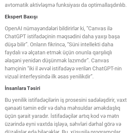
avtomatik aktivləşmə funksiyası da optimallaşdırılıb.
Ekspert Baxışı
OpenAI nümayəndələri bildirirlər ki, “Canvas ilə
ChatGPT istifadəçinin məqsədini daha yaxşı başa
düşə bilir”. Onların fikrincə, “Süni intellekti daha
faydalı və əlçatan etmək üçün onunla qarşılıqlı
əlaqəni yenidən düşünmək lazımdır”. Canvas
həmçinin “iki il əvvəl istifadəyə verilən ChatGPT-nin
vizual interfeysində ilk əsas yenilikdir”.
İnsanlara Təsiri
Bu yenilik istifadəçilərin iş prosesini sadələşdirir, vaxt
qənaəti təmin edir və daha məhsuldar əməkdaşlıq
üçün şərait yaradır. İstifadəçilər artıq kod və mətn
üzərində eyni vaxtda işləyə, səhvləri dərhal görə və
düzəlişlər edə biləcəklər. Bu, xüsusilə proqramçılar,