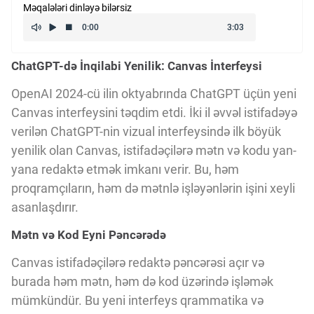
Məqalələri dinləyə bilərsiz
Kriptovalyuta
ChatGPT-də İnqilabi Yenilik: Canvas İnterfeysi
ÇƏRƏZLƏR SİYASƏTİ
OpenAI 2024-cü ilin oktyabrında ChatGPT üçün yeni
Canvas interfeysini təqdim etdi. İki il əvvəl istifadəyə
İSTIFADƏ ŞƏRTLƏRİ
verilən ChatGPT-nin vizual interfeysində ilk böyük
yenilik olan Canvas, istifadəçilərə mətn və kodu yan-
MƏXFİLİK SİYASƏTİ
yana redaktə etmək imkanı verir. Bu, həm
proqramçıların, həm də mətnlə işləyənlərin işini xeyli
asanlaşdırır.
Haqqımızda
Mətn və Kod Eyni Pəncərədə
Canvas istifadəçilərə redaktə pəncərəsi açır və
Vizyoner Baxışı
burada həm mətn, həm də kod üzərində işləmək
mümkündür. Bu yeni interfeys qrammatika və