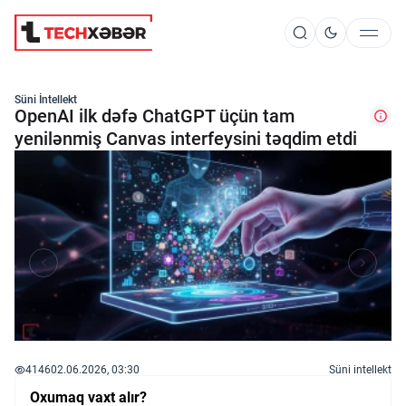
Süni İntellekt
Süni İntellekt
OpenAI ilk dəfə ChatGPT üçün tam
yenilənmiş Canvas interfeysini təqdim etdi
Elm və Kosmos
Texnoloji İnkişaf
İnnovasiya və Startaplar
Robot və Cihazlar
4146
02.06.2026, 03:30
Süni intellekt
Oxumaq vaxt alır?