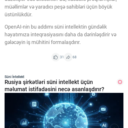
müəllimlər və yaradıcı peşə sahibləri üçün böyük
üstünlükdür.
OpenAI-nin bu addımı süni intellektin gündəlik
həyatımıza inteqrasiyasını daha da dərinləşdirir və
gələcəyin iş mühitini formalaşdırır.
31
68
Süni İntellekt
Rusiya şirkətləri süni intellekt üçün
məlumat istifadəsini necə asanlaşdırır?