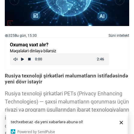
325
Bu gün, 15:30
Süni intellekt
Oxumaq vaxt alır?
Məqalələri dinləyə bilərsiz
Rusiya texnoloji şirkətləri məlumatların istifadəsində
yeni dövr istəyir
Rusiya texnoloji şirkətləri PETs (Privacy Enhancing
Technologies) — şəxsi məlumatların qorunması üçün
riyazi və proqram üsullarından ibarət texnologiyaların
istifadəsini asanlaşdırmaq məqsədilə
Daha yaxşı istifadə təcrübəsi üçün veb saytımız
çərəzlərdən
×
techxeber.az -da yeni xəbərlərə abunə ol!
istifadə edir. Saytdan istifadəniz
çərəz siyasətimizə
qanunvericiliyin sadələşdirilməsini tələb edir. Onların
razılığınız kimi qəbul olunur.
2
Powered by SendPulse
fikrincə, məlumatların emalı yalnız Rusiya ərazisində