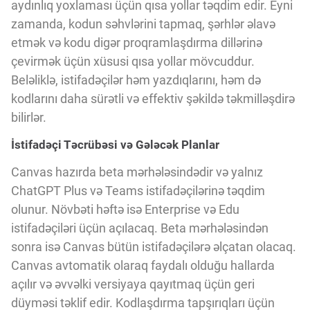
Innovasiya Bələdçisi
aydınlıq yoxlaması üçün qısa yollar təqdim edir. Eyni
zamanda, kodun səhvlərini tapmaq, şərhlər əlavə
etmək və kodu digər proqramlaşdırma dillərinə
Gələcəyin Təhlili
çevirmək üçün xüsusi qısa yollar mövcuddur.
Beləliklə, istifadəçilər həm yazdıqlarını, həm də
kodlarını daha sürətli və effektiv şəkildə təkmilləşdirə
Podkastlar
bilirlər.
İstifadəçi Təcrübəsi və Gələcək Planlar
Canvas hazırda beta mərhələsindədir və yalnız
ChatGPT Plus və Teams istifadəçilərinə təqdim
olunur. Növbəti həftə isə Enterprise və Edu
istifadəçiləri üçün açılacaq. Beta mərhələsindən
sonra isə Canvas bütün istifadəçilərə əlçatan olacaq.
Canvas avtomatik olaraq faydalı olduğu hallarda
açılır və əvvəlki versiyaya qayıtmaq üçün geri
düyməsi təklif edir. Kodlaşdırma tapşırıqları üçün