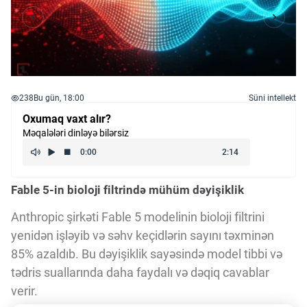
238
Bu gün, 18:00
Süni intellekt
Oxumaq vaxt alır?
Məqalələri dinləyə bilərsiz
Fable 5-in bioloji filtrində mühüm dəyişiklik
Anthropic şirkəti Fable 5 modelinin bioloji filtrini
yenidən işləyib və səhv keçidlərin sayını təxminən
85% azaldıb. Bu dəyişiklik sayəsində model tibbi və
tədris suallarında daha faydalı və dəqiq cavablar
verir.