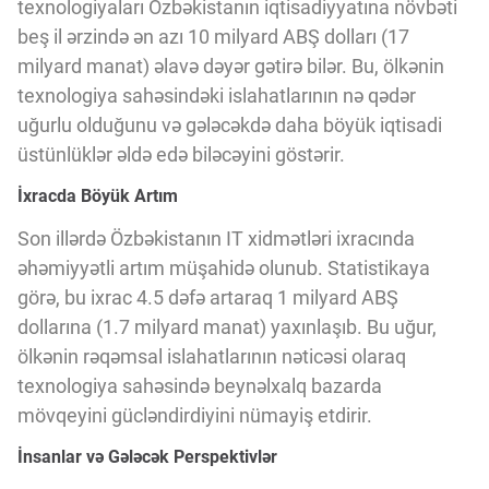
texnologiyaları Özbəkistanın iqtisadiyyatına növbəti
beş il ərzində ən azı 10 milyard ABŞ dolları (17
milyard manat) əlavə dəyər gətirə bilər. Bu, ölkənin
texnologiya sahəsindəki islahatlarının nə qədər
uğurlu olduğunu və gələcəkdə daha böyük iqtisadi
üstünlüklər əldə edə biləcəyini göstərir.
İxracda Böyük Artım
Son illərdə Özbəkistanın IT xidmətləri ixracında
əhəmiyyətli artım müşahidə olunub. Statistikaya
görə, bu ixrac 4.5 dəfə artaraq 1 milyard ABŞ
dollarına (1.7 milyard manat) yaxınlaşıb. Bu uğur,
ölkənin rəqəmsal islahatlarının nəticəsi olaraq
texnologiya sahəsində beynəlxalq bazarda
mövqeyini gücləndirdiyini nümayiş etdirir.
İnsanlar və Gələcək Perspektivlər