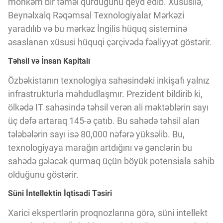
möhkəm bir təməl qurduğunu qeyd edib. Xüsusilə,
Innovasiya Bələdçisi
Beynəlxalq Rəqəmsal Texnologiyalar Mərkəzi
yaradılıb və bu mərkəz İngilis hüquq sisteminə
Gələcəyin Təhlili
əsaslanan xüsusi hüquqi çərçivədə fəaliyyət göstərir.
Təhsil və İnsan Kapitalı
Podkastlar
Özbəkistanın texnologiya sahəsindəki inkişafı yalnız
infrastrukturla məhdudlaşmır. Prezident bildirib ki,
ölkədə IT sahəsində təhsil verən ali məktəblərin sayı
üç dəfə artaraq 145-ə çatıb. Bu sahədə təhsil alan
tələbələrin sayı isə 80,000 nəfərə yüksəlib. Bu,
texnologiyaya marağın artdığını və gənclərin bu
sahədə gələcək qurmaq üçün böyük potensiala sahib
olduğunu göstərir.
Süni İntellektin İqtisadi Təsiri
Xarici ekspertlərin proqnozlarına görə, süni intellekt