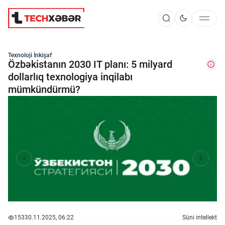
Süni İntellekt
Texnoloji İnkişaf
Özbəkistanın 2030 IT planı: 5 milyard
dollarlıq texnologiya inqilabı
mümkündürmü?
Elm və Kosmos
Texnoloji İnkişaf
İnnovasiya və Startaplar
Robot və Cihazlar
153
30.11.2025, 06:22
Süni intellekt