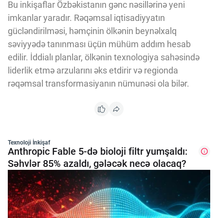
Bu inkişaflar Özbəkistanın gənc nəsillərinə yeni
imkanlar yaradır. Rəqəmsal iqtisadiyyatın
gücləndirilməsi, həmçinin ölkənin beynəlxalq
səviyyədə tanınması üçün mühüm addım hesab
edilir. İddialı planlar, ölkənin texnologiya sahəsində
liderlik etmə arzularını əks etdirir və regionda
rəqəmsal transformasiyanın nümunəsi ola bilər.
Texnoloji İnkişaf
Anthropic Fable 5-də bioloji filtr yumşaldı:
Səhvlər 85% azaldı, gələcək necə olacaq?