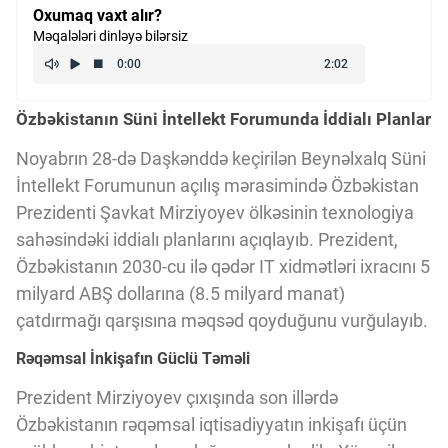
Oxumaq vaxt alır?
Kriptovalyuta
Məqalələri dinləyə bilərsiz
ÇƏRƏZLƏR SİYASƏTİ
Özbəkistanın Süni İntellekt Forumunda İddialı Planlar
Noyabrın 28-də Daşkənddə keçirilən Beynəlxalq Süni
İSTIFADƏ ŞƏRTLƏRİ
İntellekt Forumunun açılış mərasimində Özbəkistan
Prezidenti Şavkat Mirziyoyev ölkəsinin texnologiya
MƏXFİLİK SİYASƏTİ
sahəsindəki iddialı planlarını açıqlayıb. Prezident,
Özbəkistanın 2030-cu ilə qədər IT xidmətləri ixracını 5
milyard ABŞ dollarına (8.5 milyard manat)
Haqqımızda
çatdırmağı qarşısına məqsəd qoyduğunu vurğulayıb.
Rəqəmsal İnkişafın Güclü Təməli
Vizyoner Baxışı
Prezident Mirziyoyev çıxışında son illərdə
Özbəkistanın rəqəmsal iqtisadiyyatın inkişafı üçün