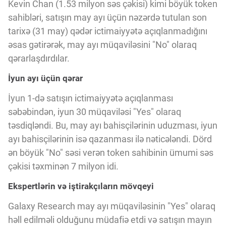
Innovasiya Bələdçisi
Kevin Chan (1.53 milyon səs çəkisi) kimi böyük token
sahibləri, satışın may ayı üçün nəzərdə tutulan son
tarixə (31 may) qədər ictimaiyyətə açıqlanmadığını
Gələcəyin Təhlili
əsas gətirərək, may ayı müqaviləsini "No" olaraq
qərarlaşdırdılar.
Podkastlar
İyun ayı üçün qərar
İyun 1-də satışın ictimaiyyətə açıqlanması
səbəbindən, iyun 30 müqaviləsi "Yes" olaraq
təsdiqləndi. Bu, may ayı bahisçilərinin uduzması, iyun
ayı bahisçilərinin isə qazanması ilə nəticələndi. Dörd
ən böyük "No" səsi verən token sahibinin ümumi səs
çəkisi təxminən 7 milyon idi.
Ekspertlərin və iştirakçıların mövqeyi
Galaxy Research may ayı müqaviləsinin "Yes" olaraq
həll edilməli olduğunu müdafiə etdi və satışın mayın