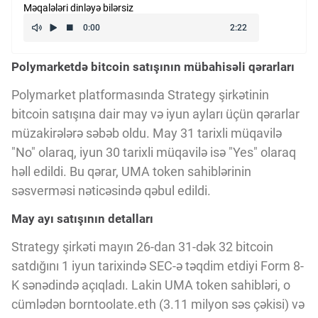
Məqalələri dinləyə bilərsiz
Kriptovalyuta
Polymarketdə bitcoin satışının mübahisəli qərarları
ÇƏRƏZLƏR SİYASƏTİ
Polymarket platformasında Strategy şirkətinin
bitcoin satışına dair may və iyun ayları üçün qərarlar
İSTIFADƏ ŞƏRTLƏRİ
müzakirələrə səbəb oldu. May 31 tarixli müqavilə
"No" olaraq, iyun 30 tarixli müqavilə isə "Yes" olaraq
MƏXFİLİK SİYASƏTİ
həll edildi. Bu qərar, UMA token sahiblərinin
səsverməsi nəticəsində qəbul edildi.
May ayı satışının detalları
Haqqımızda
Strategy şirkəti mayın 26-dan 31-dək 32 bitcoin
satdığını 1 iyun tarixində SEC-ə təqdim etdiyi Form 8-
Vizyoner Baxışı
K sənədində açıqladı. Lakin UMA token sahibləri, o
cümlədən borntoolate.eth (3.11 milyon səs çəkisi) və