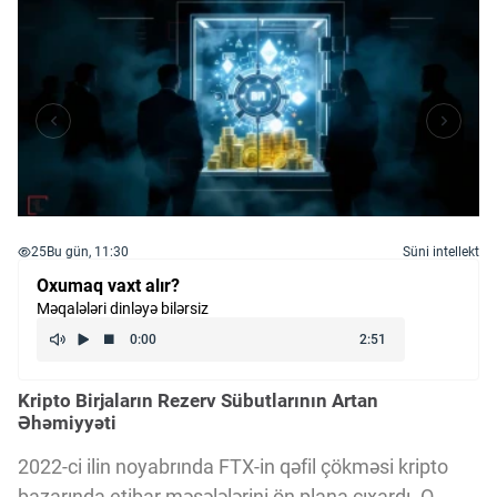
25
Bu gün, 11:30
Süni intellekt
Oxumaq vaxt alır?
Məqalələri dinləyə bilərsiz
Kripto Birjaların Rezerv Sübutlarının Artan
Əhəmiyyəti
2022-ci ilin noyabrında FTX-in qəfil çökməsi kripto
bazarında etibar məsələlərini ön plana çıxardı. O