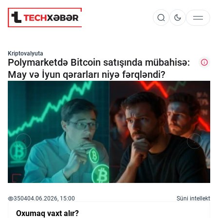
Süni İntellekt
Kriptovalyuta
Polymarketdə Bitcoin satışında mübahisə:
May və İyun qərarları niyə fərqləndi?
Elm və Kosmos
Texnoloji İnkişaf
İnnovasiya və Startaplar
Robot və Cihazlar
3504
04.06.2026, 15:00
Süni intellekt
Oxumaq vaxt alır?