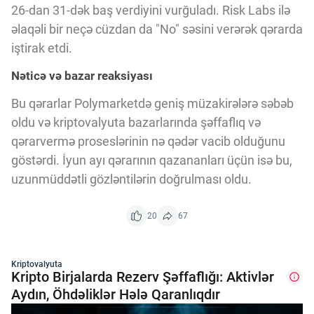
26-dan 31-dək baş verdiyini vurğuladı. Risk Labs ilə
əlaqəli bir neçə cüzdan da "No" səsini verərək qərarda
iştirak etdi.
Nəticə və bazar reaksiyası
Bu qərarlar Polymarketdə geniş müzakirələrə səbəb
oldu və kriptovalyuta bazarlarında şəffaflıq və
qərarvermə proseslərinin nə qədər vacib olduğunu
göstərdi. İyun ayı qərarının qazananları üçün isə bu,
uzunmüddətli gözləntilərin doğrulması oldu.
20
67
Kriptovalyuta
Kripto Birjalarda Rezerv Şəffaflığı: Aktivlər
Aydın, Öhdəliklər Hələ Qaranlıqdır