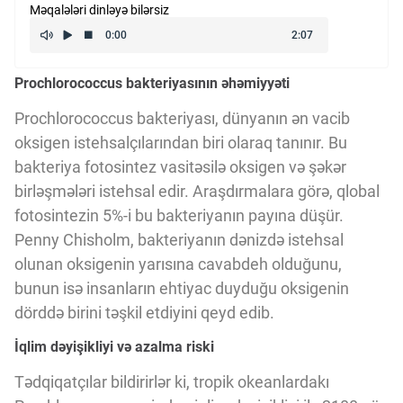
Məqalələri dinləyə bilərsiz
Kriptovalyuta
Prochlorococcus bakteriyasının əhəmiyyəti
ÇƏRƏZLƏR SİYASƏTİ
Prochlorococcus bakteriyası, dünyanın ən vacib
oksigen istehsalçılarından biri olaraq tanınır. Bu
İSTIFADƏ ŞƏRTLƏRİ
bakteriya fotosintez vasitəsilə oksigen və şəkər
birləşmələri istehsal edir. Araşdırmalara görə, qlobal
MƏXFİLİK SİYASƏTİ
fotosintezin 5%-i bu bakteriyanın payına düşür.
Penny Chisholm, bakteriyanın dənizdə istehsal
olunan oksigenin yarısına cavabdeh olduğunu,
Haqqımızda
bunun isə insanların ehtiyac duyduğu oksigenin
dörddə birini təşkil etdiyini qeyd edib.
Vizyoner Baxışı
İqlim dəyişikliyi və azalma riski
Tədqiqatçılar bildirirlər ki, tropik okeanlardakı