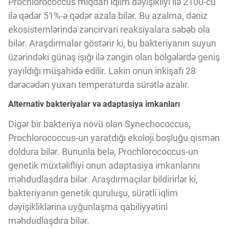
Prochlorococcus miqdarı iqlim dəyişikliyi ilə 2100-cü
Innovasiya Bələdçisi
ilə qədər 51%-ə qədər azala bilər. Bu azalma, dəniz
ekosistemlərində zəncirvari reaksiyalara səbəb ola
Gələcəyin Təhlili
bilər. Araşdırmalar göstərir ki, bu bakteriyanın suyun
üzərindəki günəş işığı ilə zəngin olan bölgələrdə geniş
yayıldığı müşahidə edilir. Lakin onun inkişafı 28
Podkastlar
dərəcədən yuxarı temperaturda sürətlə azalır.
Alternativ bakteriyalar və adaptasiya imkanları
Digər bir bakteriya növü olan Synechococcus,
Prochlorococcus-un yaratdığı ekoloji boşluğu qismən
doldura bilər. Bununla belə, Prochlorococcus-un
genetik müxtəlifliyi onun adaptasiya imkanlarını
məhdudlaşdıra bilər. Araşdırmaçılar bildirirlər ki,
bakteriyanın genetik quruluşu, sürətli iqlim
dəyişikliklərinə uyğunlaşma qabiliyyətini
məhdudlaşdıra bilər.