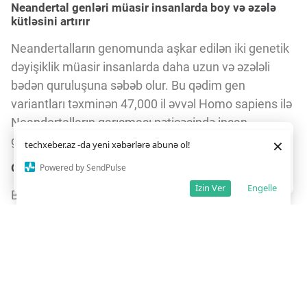
Neandertal genləri müasir insanlarda boy və əzələ
kütləsini artırır
Neandertalların genomunda aşkar edilən iki genetik
dəyişiklik müasir insanlarda daha uzun və əzələli
bədən quruluşuna səbəb olur. Bu qədim gen
variantları təxminən 47,000 il əvvəl Homo sapiens ilə
Neandertalların qarışması nəticəsində insan
Daha yaxşı istifadə təcrübəsi üçün veb saytımız
çərəzlərdən
genomuna daxil olub.
×
techxeber.az -da yeni xəbərlərə abunə ol!
istifadə edir. Saytdan istifadəniz
çərəz siyasətimizə
razılığınız kimi qəbul olunur.
Genetik irsin coğrafi yayılması
Powered by SendPulse
Razıyam
İzin Ver
Engelle
Bu Neandertal gen variantı Cənubi Asiyada əhalinin
təxminən 20%-ində, Şərqi Asiyada isə 15%-ində
mövcuddur. Avropada isə bu göstərici təxminən
0.5%-dir. Maraqlıdır ki, Sub-Sahara Afrikasında bu
gen variantı yoxdur.
Bədən quruluşunda dəyişikliklər