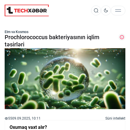
Süni İntellekt
Elm və Kosmos
Prochlorococcus bakteriyasının iqlim
təsirləri
Elm və Kosmos
Texnoloji İnkişaf
İnnovasiya və Startaplar
Robot və Cihazlar
55
09.09.2025, 10:11
Süni intellekt
Oxumaq vaxt alır?