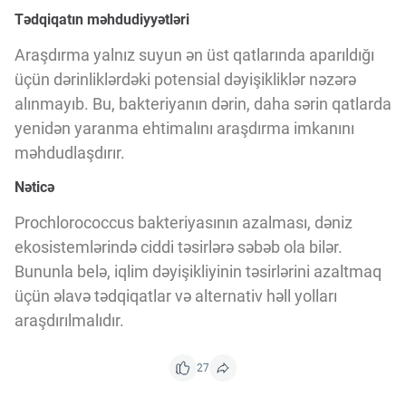
Tədqiqatın məhdudiyyətləri
Araşdırma yalnız suyun ən üst qatlarında aparıldığı
üçün dərinliklərdəki potensial dəyişikliklər nəzərə
alınmayıb. Bu, bakteriyanın dərin, daha sərin qatlarda
yenidən yaranma ehtimalını araşdırma imkanını
məhdudlaşdırır.
Nəticə
Prochlorococcus bakteriyasının azalması, dəniz
ekosistemlərində ciddi təsirlərə səbəb ola bilər.
Bununla belə, iqlim dəyişikliyinin təsirlərini azaltmaq
üçün əlavə tədqiqatlar və alternativ həll yolları
araşdırılmalıdır.
27