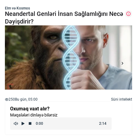
Elm və Kosmos
Neandertal Genləri İnsan Sağlamlığını Necə
Dəyişdirir?
250
Bu gün, 05:00
Süni intellekt
Oxumaq vaxt alır?
Məqalələri dinləyə bilərsiz