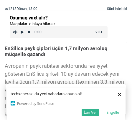
1213
Dünən, 13:00
Süni intellekt
Oxumaq vaxt alır?
Məqalələri dinləyə bilərsiz
EnSilica peyk çipləri üçün 1,7 milyon avroluq
müqavilə qazandı
Avropanın peyk rabitəsi sektorunda fəaliyyət
göstərən EnSilica şirkəti 10 ay davam edəcək yeni
layihə üçün 1,7 milyon avroluq (təxminən 3,3 milyon
AZN) müqavilə imzalayıb. Layihə çərçivəsində peyk
Daha yaxşı istifadə təcrübəsi üçün veb saytımız
çərəzlərdən
×
techxeber.az -da yeni xəbərlərə abunə ol!
istifadə edir. Saytdan istifadəniz
çərəz siyasətimizə
rabitəsi üçün xüsusi inteqrasiya edilmiş sxemlərin
razılığınız kimi qəbul olunur.
10
21
Powered by SendPulse
(ASIC) sistem arxitekturası, qabaqcıl siqnal emalı
Razıyam
İzin Ver
Engelle
alqoritmləri və işlək demonstrator hazırlanacaq. Bu,
şirkətin Avropa peyk sənayesi ilə əlaqələrini
gücləndirmək və texniki imkanlarını dərinləşdirmək