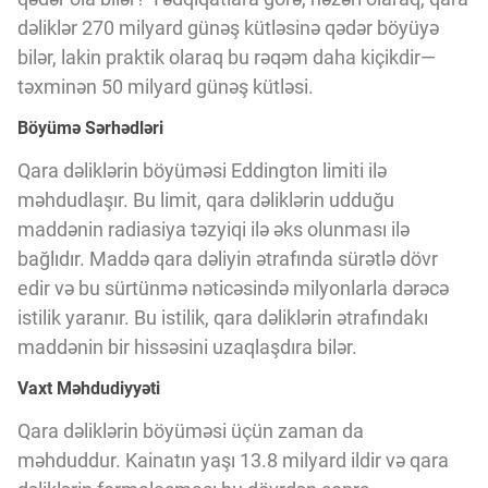
Innovasiya Bələdçisi
dəliklər 270 milyard günəş kütləsinə qədər böyüyə
bilər, lakin praktik olaraq bu rəqəm daha kiçikdir—
Gələcəyin Təhlili
təxminən 50 milyard günəş kütləsi.
Böyümə Sərhədləri
Podkastlar
Qara dəliklərin böyüməsi Eddington limiti ilə
məhdudlaşır. Bu limit, qara dəliklərin udduğu
maddənin radiasiya təzyiqi ilə əks olunması ilə
bağlıdır. Maddə qara dəliyin ətrafında sürətlə dövr
edir və bu sürtünmə nəticəsində milyonlarla dərəcə
istilik yaranır. Bu istilik, qara dəliklərin ətrafındakı
maddənin bir hissəsini uzaqlaşdıra bilər.
Vaxt Məhdudiyyəti
Qara dəliklərin böyüməsi üçün zaman da
məhduddur. Kainatın yaşı 13.8 milyard ildir və qara