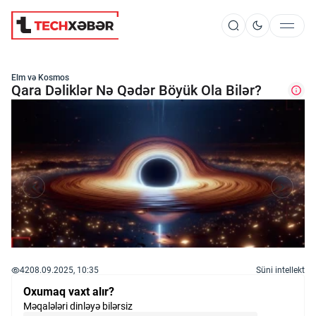
Süni İntellekt
Elm və Kosmos
Qara Dəliklər Nə Qədər Böyük Ola Bilər?
Elm və Kosmos
Texnoloji İnkişaf
İnnovasiya və Startaplar
42
08.09.2025, 10:35
Süni intellekt
Robot və Cihazlar
Oxumaq vaxt alır?
Məqalələri dinləyə bilərsiz