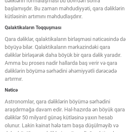
dəliklərin formalaşması bu dövrdən sonra
başlamışdır. Bu zaman məhdudiyyəti, qara dəliklərin
kütləsinin artımını məhdudlaşdırır.
Qalaktikaların Toqquşması
Qara dəliklər, qalaktikaların birləşməsi nəticəsində də
böyüyə bilər. Qalaktikaların mərkəzindəki qara
dəliklər birləşərək daha böyük bir qara dəlik yaradır.
Amma bu proses nadir hallarda baş verir və qara
dəliklərin böyümə sərhədini əhəmiyyətli dərəcədə
artırmır.
Nəticə
Astronomlar, qara dəliklərin böyümə sərhədini
araşdırmağa davam edir. Hal-hazırda ən böyük qara
dəliklər 50 milyard günəş kütləsinə yaxın hesab
olunur. Lakin kainat hələ tam başa düşülməyib və