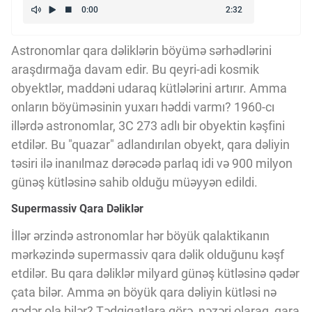
Kriptovalyuta
Astronomlar qara dəliklərin böyümə sərhədlərini
ÇƏRƏZLƏR SİYASƏTİ
araşdırmağa davam edir. Bu qeyri-adi kosmik
obyektlər, maddəni udaraq kütlələrini artırır. Amma
onların böyüməsinin yuxarı həddi varmı? 1960-cı
İSTIFADƏ ŞƏRTLƏRİ
illərdə astronomlar, 3C 273 adlı bir obyektin kəşfini
etdilər. Bu "quazar" adlandırılan obyekt, qara dəliyin
təsiri ilə inanılmaz dərəcədə parlaq idi və 900 milyon
MƏXFİLİK SİYASƏTİ
günəş kütləsinə sahib olduğu müəyyən edildi.
Supermassiv Qara Dəliklər
Haqqımızda
İllər ərzində astronomlar hər böyük qalaktikanın
mərkəzində supermassiv qara dəlik olduğunu kəşf
Vizyoner Baxışı
etdilər. Bu qara dəliklər milyard günəş kütləsinə qədər
çata bilər. Amma ən böyük qara dəliyin kütləsi nə
qədər ola bilər? Tədqiqatlara görə, nəzəri olaraq, qara