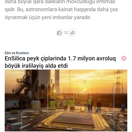
daha böyük qara dəliklərin mövcudluğu ehtimalı
qalır. Bu, astronomlara kainat haqqında daha çox
öyrənmək üçün yeni imkanlar yaradır.
12
Elm və Kosmos
EnSilica peyk çiplərində 1.7 milyon avroluq
böyük irəliləyiş əldə etdi