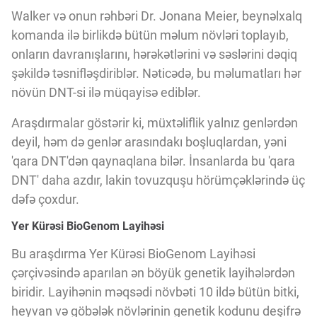
Walker və onun rəhbəri Dr. Jonana Meier, beynəlxalq
komanda ilə birlikdə bütün məlum növləri toplayıb,
onların davranışlarını, hərəkətlərini və səslərini dəqiq
şəkildə təsnifləşdiriblər. Nəticədə, bu məlumatları hər
növün DNT-si ilə müqayisə ediblər.
Araşdırmalar göstərir ki, müxtəliflik yalnız genlərdən
deyil, həm də genlər arasındakı boşluqlardan, yəni
'qara DNT'dən qaynaqlana bilər. İnsanlarda bu 'qara
DNT' daha azdır, lakin tovuzquşu hörümçəklərində üç
dəfə çoxdur.
Yer Kürəsi BioGenom Layihəsi
Bu araşdırma Yer Kürəsi BioGenom Layihəsi
çərçivəsində aparılan ən böyük genetik layihələrdən
biridir. Layihənin məqsədi növbəti 10 ildə bütün bitki,
heyvan və göbələk növlərinin genetik kodunu deşifrə