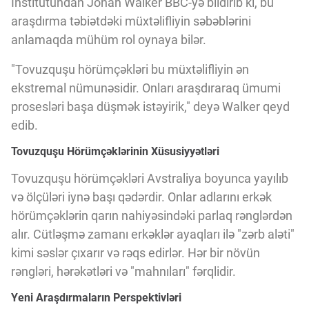
İnstitutundan Jonah Walker BBC-yə bildirib ki, bu
Innovasiya Bələdçisi
araşdırma təbiətdəki müxtəlifliyin səbəblərini
anlamaqda mühüm rol oynaya bilər.
Gələcəyin Təhlili
"Tovuzquşu hörümçəkləri bu müxtəlifliyin ən
ekstremal nümunəsidir. Onları araşdıraraq ümumi
Podkastlar
prosesləri başa düşmək istəyirik," deyə Walker qeyd
edib.
Tovuzquşu Hörümçəklərinin Xüsusiyyətləri
Tovuzquşu hörümçəkləri Avstraliya boyunca yayılıb
və ölçüləri iynə başı qədərdir. Onlar adlarını erkək
hörümçəklərin qarın nahiyəsindəki parlaq rənglərdən
alır. Cütləşmə zamanı erkəklər ayaqları ilə "zərb aləti"
kimi səslər çıxarır və rəqs edirlər. Hər bir növün
rəngləri, hərəkətləri və "mahnıları" fərqlidir.
Yeni Araşdırmaların Perspektivləri