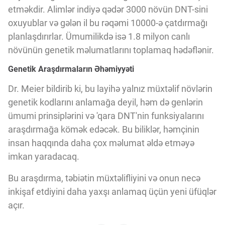
etməkdir. Alimlər indiyə qədər 3000 növün DNT-sini
oxuyublar və gələn il bu rəqəmi 10000-ə çatdırmağı
planlaşdırırlar. Ümumilikdə isə 1.8 milyon canlı
növünün genetik məlumatlarını toplamaq hədəflənir.
Genetik Araşdırmaların Əhəmiyyəti
Dr. Meier bildirib ki, bu layihə yalnız müxtəlif növlərin
genetik kodlarını anlamağa deyil, həm də genlərin
ümumi prinsiplərini və 'qara DNT'nin funksiyalarını
araşdırmağa kömək edəcək. Bu biliklər, həmçinin
insan haqqında daha çox məlumat əldə etməyə
imkan yaradacaq.
Bu araşdırma, təbiətin müxtəlifliyini və onun necə
inkişaf etdiyini daha yaxşı anlamaq üçün yeni üfüqlər
açır.