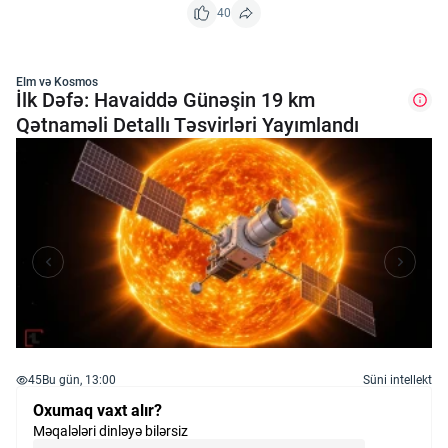
40
Elm və Kosmos
İlk Dəfə: Havaiddə Günəşin 19 km
Qətnaməli Detallı Təsvirləri Yayımlandı
45
Bu gün, 13:00
Süni intellekt
Oxumaq vaxt alır?
Məqalələri dinləyə bilərsiz