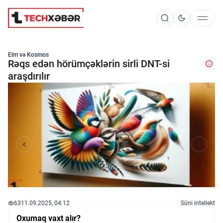
Süni İntellekt
Elm və Kosmos
Rəqs edən hörümçəklərin sirli DNT-si
araşdırılır
Elm və Kosmos
Texnoloji İnkişaf
İnnovasiya və Startaplar
Robot və Cihazlar
63
11.09.2025, 04:12
Süni intellekt
Oxumaq vaxt alır?