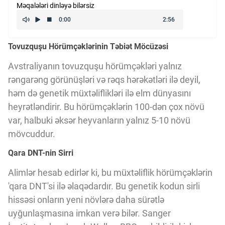
Məqalələri dinləyə bilərsiz
Kriptovalyuta
Tovuzquşu Hörümçəklərinin Təbiət Möcüzəsi
ÇƏRƏZLƏR SİYASƏTİ
Avstraliyanın tovuzquşu hörümçəkləri yalnız
rəngarəng görünüşləri və rəqs hərəkətləri ilə deyil,
İSTIFADƏ ŞƏRTLƏRİ
həm də genetik müxtəliflikləri ilə elm dünyasını
heyrətləndirir. Bu hörümçəklərin 100-dən çox növü
MƏXFİLİK SİYASƏTİ
var, halbuki əksər heyvanların yalnız 5-10 növü
mövcuddur.
Qara DNT-nin Sirri
Haqqımızda
Alimlər hesab edirlər ki, bu müxtəliflik hörümçəklərin
'qara DNT'si ilə əlaqədardır. Bu genetik kodun sirli
Vizyoner Baxışı
hissəsi onların yeni növlərə daha sürətlə
uyğunlaşmasına imkan verə bilər. Sanger