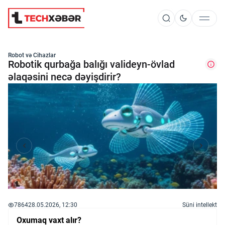
Süni İntellekt
Robot və Cihazlar
Robotik qurbağa balığı valideyn-övlad
əlaqəsini necə dəyişdirir?
Elm və Kosmos
Texnoloji İnkişaf
İnnovasiya və Startaplar
Robot və Cihazlar
7864
28.05.2026, 12:30
Süni intellekt
Oxumaq vaxt alır?