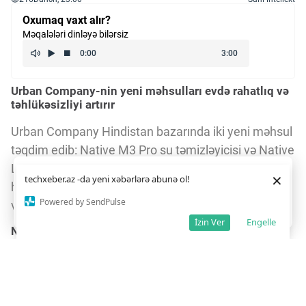
Oxumaq vaxt alır?
Məqalələri dinləyə bilərsiz
Urban Company-nin yeni məhsulları evdə rahatlıq və
təhlükəsizliyi artırır
Urban Company Hindistan bazarında iki yeni məhsul
təqdim edib: Native M3 Pro su təmizləyicisi və Native
Lock Ultra smart kilidi. Bu yeniliklər ev sahiblərinə
Daha yaxşı istifadə təcrübəsi üçün veb saytımız
çərəzlərdən
×
techxeber.az -da yeni xəbərlərə abunə ol!
istifadə edir. Saytdan istifadəniz
çərəz siyasətimizə
həm təmiz su, həm də yüksək səviyyəli təhlükəsizlik
razılığınız kimi qəbul olunur.
2
Powered by SendPulse
vəd edir.
Razıyam
İzin Ver
Engelle
Native M3 Pro: Su təmizliyində yeni standart
Native M3 Pro, əvvəlki Native M2 Pro modelinin
təkmilləşdirilmiş versiyasıdır. Onun filtrləri 18% daha
böyükdür və 3 il davam edən filtr ömrü ilə seçilir.