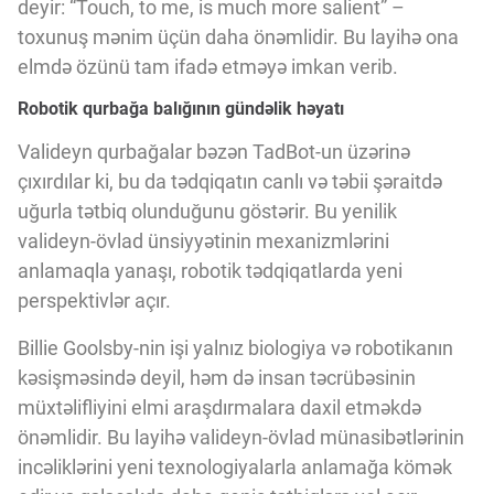
deyir: “Touch, to me, is much more salient” –
toxunuş mənim üçün daha önəmlidir. Bu layihə ona
elmdə özünü tam ifadə etməyə imkan verib.
Robotik qurbağa balığının gündəlik həyatı
Valideyn qurbağalar bəzən TadBot-un üzərinə
çıxırdılar ki, bu da tədqiqatın canlı və təbii şəraitdə
uğurla tətbiq olunduğunu göstərir. Bu yenilik
valideyn-övlad ünsiyyətinin mexanizmlərini
anlamaqla yanaşı, robotik tədqiqatlarda yeni
perspektivlər açır.
Billie Goolsby-nin işi yalnız biologiya və robotikanın
kəsişməsində deyil, həm də insan təcrübəsinin
müxtəlifliyini elmi araşdırmalara daxil etməkdə
önəmlidir. Bu layihə valideyn-övlad münasibətlərinin
incəliklərini yeni texnologiyalarla anlamağa kömək