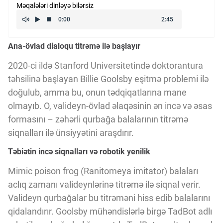
Məqalələri dinləyə bilərsiz
Kriptovalyuta
Ana-övlad dialoqu titrəmə ilə başlayır
ÇƏRƏZLƏR SİYASƏTİ
2020-ci ildə Stanford Universitetində doktorantura
təhsilinə başlayan Billie Goolsby eşitmə problemi ilə
İSTIFADƏ ŞƏRTLƏRİ
doğulub, amma bu, onun tədqiqatlarına mane
olmayıb. O, valideyn-övlad əlaqəsinin ən incə və əsas
MƏXFİLİK SİYASƏTİ
formasını – zəhərli qurbağa balalarının titrəmə
siqnalları ilə ünsiyyətini araşdırır.
Təbiətin incə siqnalları və robotik yenilik
Haqqımızda
Mimic poison frog (Ranitomeya imitator) balaları
aclıq zamanı valideynlərinə titrəmə ilə siqnal verir.
Vizyoner Baxışı
Valideyn qurbağalar bu titrəməni hiss edib balalarını
qidalandırır. Goolsby mühəndislərlə birgə TadBot adlı