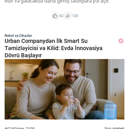
edir və gələcəkdə daha geniş tətbiqlərə yol açır.
62
120
Robot və Cihazlar
Urban Companydən İlk Smart Su
Təmizləyicisi və Kilid: Evdə İnnovasiya
Dövrü Başlayır
216
Dünən, 23:00
Süni intellekt