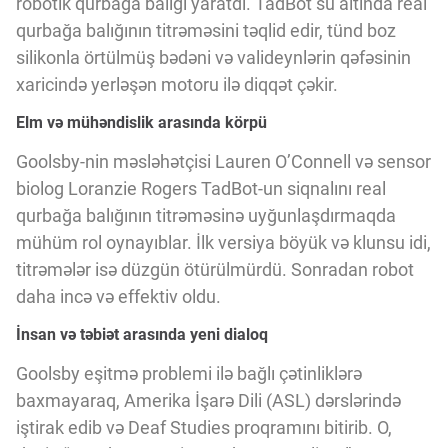
robotik qurbağa balığı yaratdı. TadBot su altında real
Innovasiya Bələdçisi
qurbağa balığının titrəməsini təqlid edir, tünd boz
silikonla örtülmüş bədəni və valideynlərin qəfəsinin
Gələcəyin Təhlili
xaricində yerləşən motoru ilə diqqət çəkir.
Elm və mühəndislik arasında körpü
Podkastlar
Goolsby-nin məsləhətçisi Lauren O’Connell və sensor
biolog Loranzie Rogers TadBot-un siqnalını real
qurbağa balığının titrəməsinə uyğunlaşdırmaqda
mühüm rol oynayıblar. İlk versiya böyük və klunsu idi,
titrəmələr isə düzgün ötürülmürdü. Sonradan robot
daha incə və effektiv oldu.
İnsan və təbiət arasında yeni dialoq
Goolsby eşitmə problemi ilə bağlı çətinliklərə
baxmayaraq, Amerika İşarə Dili (ASL) dərslərində
iştirak edib və Deaf Studies proqramını bitirib. O,