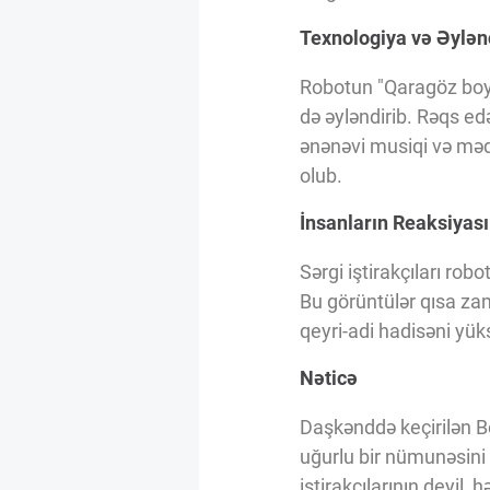
Innovasiya Bələdçisi
Texnologiya və Əylən
Robotun "Qaragöz boy-
Gələcəyin Təhlili
də əyləndirib. Rəqs edə
ənənəvi musiqi və məd
Podkastlar
olub.
İnsanların Reaksiyası
Sərgi iştirakçıları rob
Bu görüntülər qısa zam
qeyri-adi hadisəni yük
Nəticə
Daşkənddə keçirilən Be
uğurlu bir nümunəsini 
iştirakçılarının deyil,