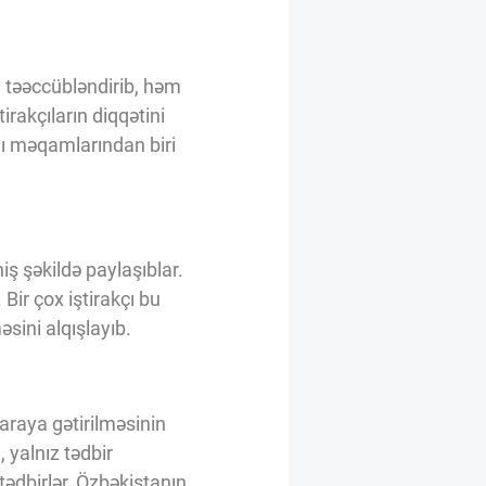
 təəccübləndirib, həm
irakçıların diqqətini
lı məqamlarından biri
iş şəkildə paylaşıblar.
Bir çox iştirakçı bu
sini alqışlayıb.
araya gətirilməsinin
 yalnız tədbir
 tədbirlər, Özbəkistanın