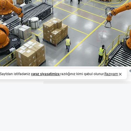
. Saytdan istifadəniz
çərəz siyasətimizə
razılığınız kimi qəbul olunur.
Razıyam
z
dırma həlləri anbar işçilərinin yükünü yüngülləşdi
 States Logistics şirkəti KUKA Robotics və süni intellektlə
q edərək anbarlarında yarı-treylerlərin boşaldılmasını avt