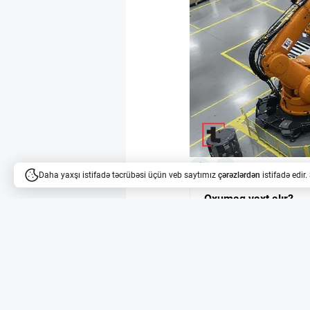
6
10
Daha yaxşı istifadə təcrübəsi üçün veb saytımız
çərəzlərdən
istifadə edir
Oxumaq vaxt alır?
Məqalələri dinləyə bilərsi
KUKA-nın avtomatlaş
Kaliforniyada yerləşən
Robotics ilə əməkdaşlı