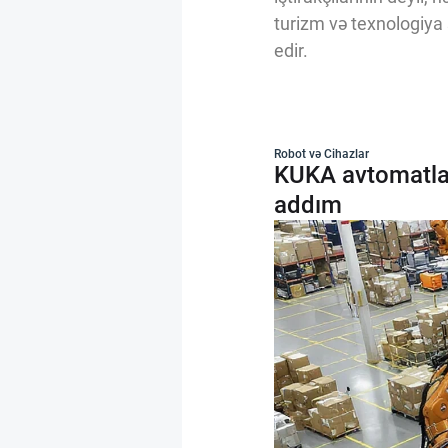
turizm və texnologiya
edir.
Robot və Cihazlar
KUKA avtomatlaşd
addım