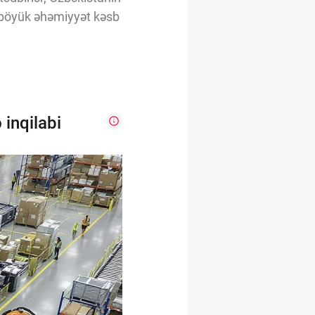
 böyük əhəmiyyət kəsb
 inqilabi