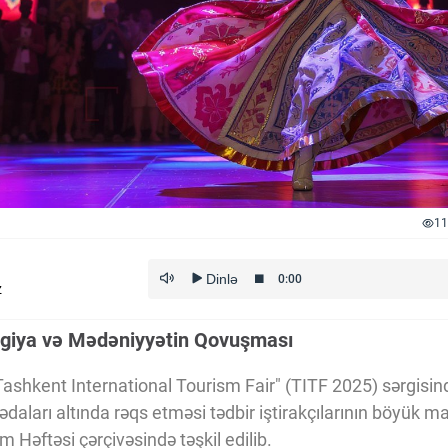
11
z
giya və Mədəniyyətin Qovuşması
Tashkent International Tourism Fair" (TITF 2025) sərgisi
daları altında rəqs etməsi tədbir iştirakçılarının böyük m
 Həftəsi çərçivəsində təşkil edilib.