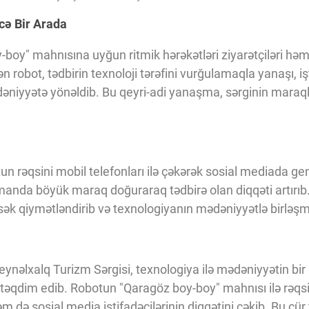
cə Bir Arada
boy" mahnısına uyğun ritmik hərəkətləri ziyarətçiləri həm
n robot, tədbirin texnoloji tərəfini vurğulamaqla yanaşı, işt
əniyyətə yönəldib. Bu qeyri-adi yanaşma, sərginin maraq
otun rəqsini mobil telefonları ilə çəkərək sosial mediada gen
anda böyük maraq doğuraraq tədbirə olan diqqəti artırıb. 
sək qiymətləndirib və texnologiyanın mədəniyyətlə birləşmə
ynəlxalq Turizm Sərgisi, texnologiya ilə mədəniyyətin bir 
təqdim edib. Robotun "Qaragöz boy-boy" mahnısı ilə rəqsi,
 həm də sosial media istifadəçilərinin diqqətini çəkib. Bu cür