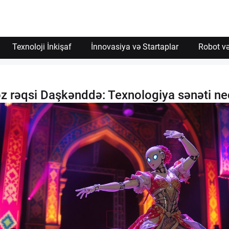
Texnoloji İnkişaf
İnnovasiya və Startaplar
Robot və
 rəqsi Daşkənddə: Texnologiya sənəti nec