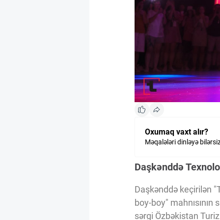
Kriptovalyuta
ÇƏRƏZLƏR SİYASƏTİ
İSTIFADƏ ŞƏRTLƏRİ
MƏXFİLİK SİYASƏTİ
Oxumaq vaxt alır?
Məqalələri dinləyə bilərsi
Haqqımızda
Daşkənddə Texnolo
Vizyoner Baxışı
Daşkənddə keçirilən "
boy-boy" mahnısının sə
sərgi Özbəkistan Turizm