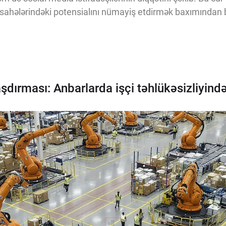
 sahələrindəki potensialını nümayiş etdirmək baxımından
ırması: Anbarlarda işçi təhlükəsizliyində