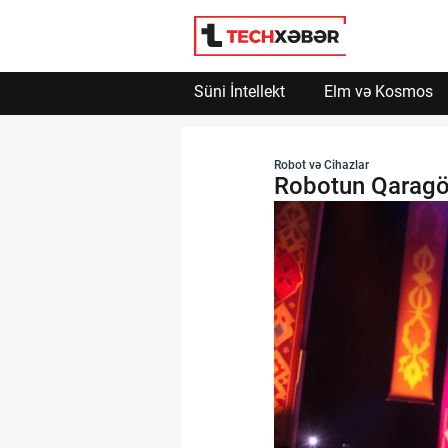
Süni İntellekt
Elm və Kosmos
Süni İntellekt
Robot və Cihazlar
Robotun Qaragöz
Elm və Kosmos
Texnoloji İnkişaf
İnnovasiya və Startaplar
Robot və Cihazlar