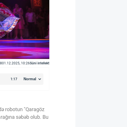
8
01.12.2025, 10:26
Süni intellekt
ndə robotun "Qaragöz
arağına səbəb olub. Bu