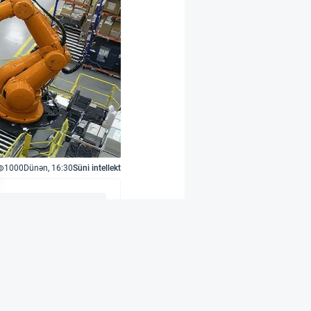
1000
Dünən, 16:30
Süni intellekt
rir
 işləyən Contoro
omatlaşdırıb. Əvvəlcə