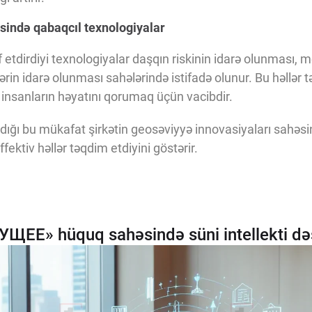
əsində qabaqcıl texnologiyalar
etdirdiyi texnologiyalar daşqın riskinin idarə olunması, m
ərin idarə olunması sahələrində istifadə olunur. Bu həllər tə
ə insanların həyatını qorumaq üçün vacibdir.
ı bu mükafat şirkətin geosəviyyə innovasiyaları sahəsində
ffektiv həllər təqdim etdiyini göstərir.
ЕЕ» hüquq sahəsində süni intellekti dəs