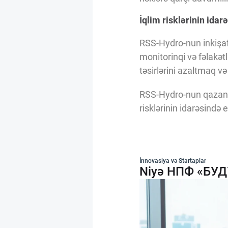
İqlim risklərinin idar
RSS-Hydro-nun inkişaf 
monitorinqi və fəlakətl
təsirlərini azaltmaq v
RSS-Hydro-nun qazandığ
risklərinin idarəsində e
İnnovasiya və Startaplar
Niyə НПФ «БУДУЩ