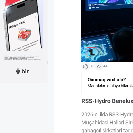
Kriptovalyuta
ÇƏRƏZLƏR SİYASƏTİ
İSTIFADƏ ŞƏRTLƏRİ
16
44
MƏXFİLİK SİYASƏTİ
Oxumaq vaxt alır?
Məqalələri dinləyə bilərsi
Haqqımızda
RSS-Hydro Benelux
Vizyoner Baxışı
2026-cı ildə RSS-Hydr
Müşahidəsi Həlləri Şi
qabaqcıl şirkətləri təqd