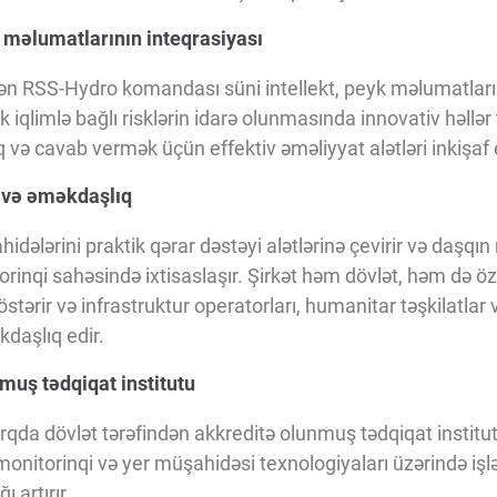
k məlumatlarının inteqrasiyası
n RSS-Hydro komandası süni intellekt, peyk məlumatları
rək iqlimlə bağlı risklərin idarə olunmasında innovativ həllər
lıq və cavab vermək üçün effektiv əməliyyat alətləri inkişaf e
i və əməkdaşlıq
ələrini praktik qərar dəstəyi alətlərinə çevirir və daşqın 
orinqi sahəsində ixtisaslaşır. Şirkət həm dövlət, həm də ö
stərir və infrastruktur operatorları, humanitar təşkilatlar 
kdaşlıq edir.
muş tədqiqat institutu
a dövlət tərəfindən akkreditə olunmuş tədqiqat institut
monitorinqi və yer müşahidəsi texnologiyaları üzərində işlə
ı artırır.