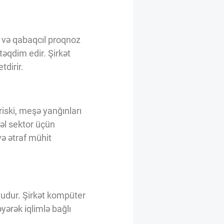
 və qabaqcıl proqnoz
 təqdim edir. Şirkət
tdirir.
riski, meşə yanğınları
zəl sektor üçün
və ətraf mühit
udur. Şirkət kompüter
yərək iqlimlə bağlı