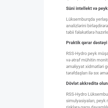
Innovasiya Bələdçisi
Süni intellekt və pey
Lüksemburqda yerləşə
Gələcəyin Təhlili
analizlərini birləşdirə
təbii fəlakətlərə hazır
Podkastlar
Praktik qərar dəstəy
RSS-Hydro peyk müşahid
və ətraf mühitin monit
əməliyyat xidmətləri gö
tərəfdaşları ilə sıx əmə
Dövlət akkreditə olun
RSS-Hydro Lüksemburqd
simulyasiyaları, peyk 
risklərə qarşı davamlılığ