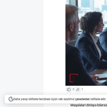
5
1
Daha yaxşı istifadə təcrübəsi üçün veb saytımız
çərəzlərdən
istifadə edir
Oxumaq vaxt alır?
Məqalələri dinləyə bilərsi