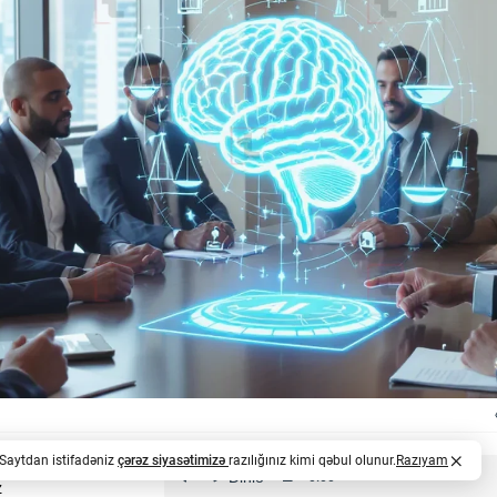
. Saytdan istifadəniz
çərəz siyasətimizə
razılığınız kimi qəbul olunur.
Razıyam
z