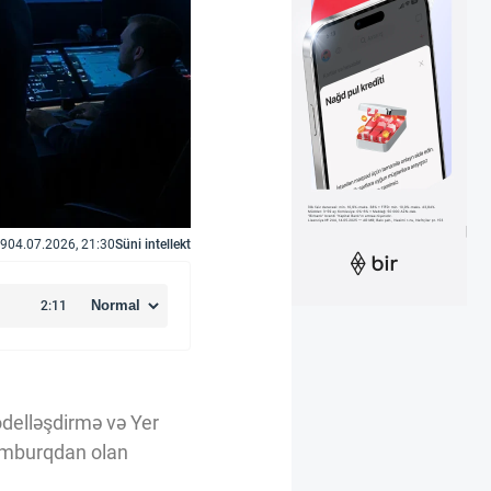
9
04.07.2026, 21:30
Süni intellekt
delləşdirmə və Yer
semburqdan olan