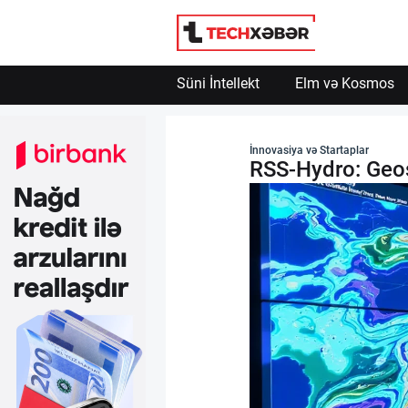
Süni İntellekt
Elm və Kosmos
Süni İntellekt
İnnovasiya və Startaplar
RSS-Hydro: Geos
Elm və Kosmos
Texnoloji İnkişaf
İnnovasiya və Startaplar
Robot və Cihazlar