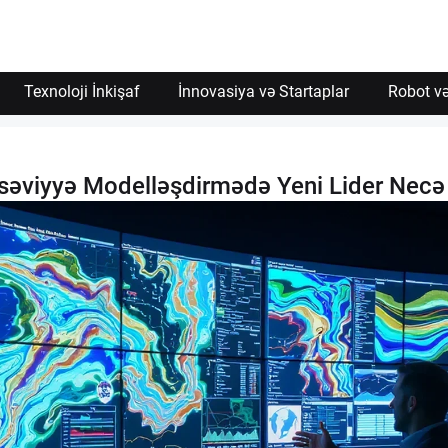
Texnoloji İnkişaf
İnnovasiya və Startaplar
Robot və
əviyyə Modelləşdirmədə Yeni Lider Necə 