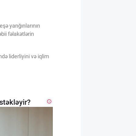
eşə yanğınlarının
bii fəlakətlərin
 liderliyini və iqlim
təkləyir?