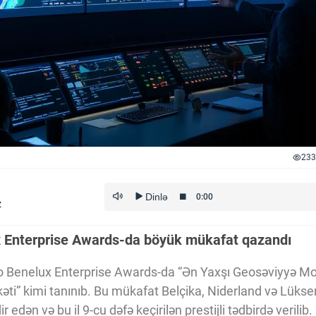
233
z
 Enterprise Awards-da böyük mükafat qazandı
o Benelux Enterprise Awards-da “Ən Yaxşı Geosəviyyə Mo
rkəti” kimi tanınıb. Bu mükafat Belçika, Niderland və Lük
ir edən və bu il 9-cu dəfə keçirilən prestijli tədbirdə verilib.