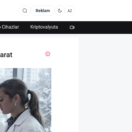
Reklam
AZ
 Cihazlar
Kriptovalyuta
arat