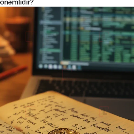
 önəmlidir?