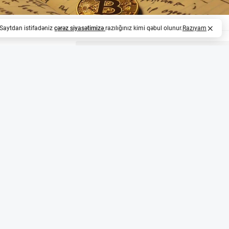
. Saytdan istifadəniz
çərəz siyasətimizə
razılığınız kimi qəbul olunur.
Razıyam
z
Sonra Gözlənilməz Hərəkət
 bir əməliyyat aparmayan bitcoin cüzdanı 6 avqust 2026-c
üb. O vaxt bitcoinin qiyməti təxminən 10 dollar idi, indi 
xminən 5,4 milyon AZN) dəyərindədir. Bu, kriptovalyuta d
vlərin necə sürətlə dəyər qazandığını göstərir.
çid və Əlaqəli Platformalar
t ünvanına göndərilib. Bu ünvanlar "bc1" ilə başlayır və
Maraqlıdır ki, bu ünvan FalconX ilə əlaqəli digər ünvanlara 
ə, həmin ünvan Nexo və Prime Trust kimi digər böyük kri