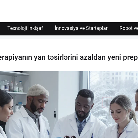
Texnoloji İnkişaf
İnnovasiya və Startaplar
Robot və
rapiyanın yan təsirlərini azaldan yeni prep