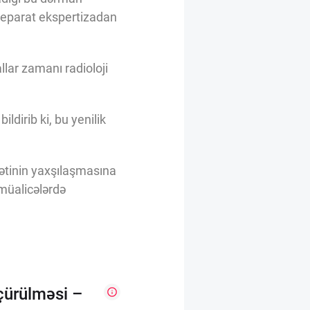
reparat ekspertizadan
llar zamanı radioloji
dirib ki, bu yenilik
yətinin yaxşılaşmasına
 müalicələrdə
çürülməsi –