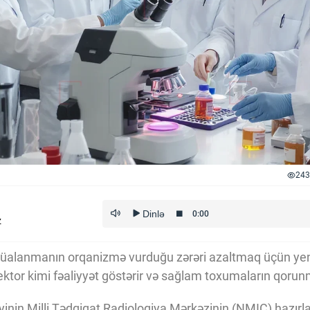
243
z
 şüalanmanın orqanizmə vurduğu zərəri azaltmaq üçün yeni
ktor kimi fəaliyyət göstərir və sağlam toxumaların qorunm
yinin Milli Tədqiqat Radiologiya Mərkəzinin (NMIÇ) hazır