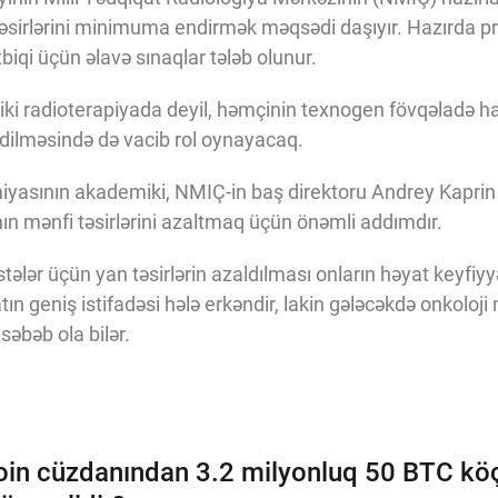
təsirlərini minimuma endirmək məqsədi daşıyır. Hazırda p
biqi üçün əlavə sınaqlar tələb olunur.
niki radioterapiyada deyil, həmçinin texnogen fövqəladə ha
edilməsində də vacib rol oynayacaq.
asının akademiki, NMIÇ-in baş direktoru Andrey Kaprin bil
ın mənfi təsirlərini azaltmaq üçün önəmli addımdır.
tələr üçün yan təsirlərin azaldılması onların həyat keyfiy
ın geniş istifadəsi hələ erkəndir, lakin gələcəkdə onkoloji
 səbəb ola bilər.
tcoin cüzdanından 3.2 milyonluq 50 BTC kö