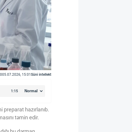
0
05.07.2026, 15:01
Süni intellekt
 preparat hazırlanıb.
asını təmin edir.
ladığı bu dərman