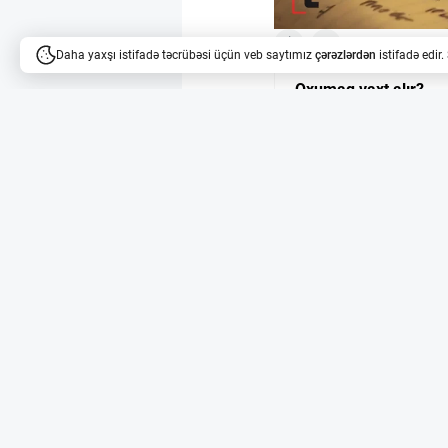
6
15
Daha yaxşı istifadə təcrübəsi üçün veb saytımız
çərəzlərdən
istifadə edir
Oxumaq vaxt alır?
Məqalələri dinləyə bilərsi
15 İllik Sükutdan 
2011-ci ildən bəri heç
ni yeni ünvanına köçür
3,2 milyon dollar (tə
fəaliyyətsiz qalan akti
SegWit Ünvanına Ke
Köçürülən 50 BTC SegWi
səmərəli və ucuz edir. 
göndərib. Bundan əlav