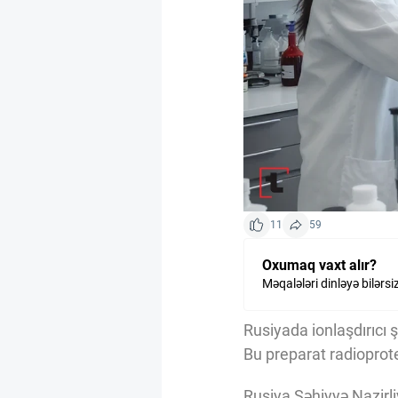
Kriptovalyuta
ÇƏRƏZLƏR SİYASƏTİ
İSTIFADƏ ŞƏRTLƏRİ
MƏXFİLİK SİYASƏTİ
11
59
Oxumaq vaxt alır?
Haqqımızda
Məqalələri dinləyə bilərsi
Rusiyada ionlaşdırıcı
Vizyoner Baxışı
Bu preparat radioprote
Rusiya Səhiyyə Nazirli