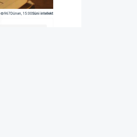
967
Dünən, 15:00
Süni intellekt
ı ildə təxminən 50 BTC-
isə bu məbləğ təxminən
ünyasında uzun müddət
 əməliyyatları daha
əvvəllər də bitcoin
pto platformalarından