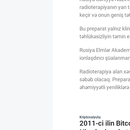
Innovasiya Bələdçisi
radioterapiyanın yan 
keçir və onun geniş tət
Gələcəyin Təhlili
Bu preparat yalnız kli
təhlükəsizliyin təmin 
Podkastlar
Rusiya Elmlər Akademiy
ionlaşdırıcı şüalanman
Radioterapiya alan xəs
səbəb olacaq. Preparat
əhəmiyyətli yeniliklərə
Kriptovalyuta
2011-ci ilin Bi