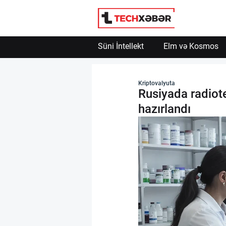
Süni İntellekt
Elm və Kosmos
Süni İntellekt
Kriptovalyuta
Rusiyada radiote
Elm və Kosmos
hazırlandı
Texnoloji İnkişaf
İnnovasiya və Startaplar
Robot və Cihazlar