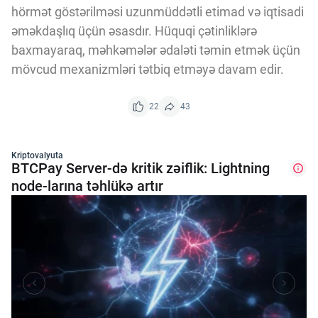
hörmət göstərilməsi uzunmüddətli etimad və iqtisadi
əməkdaşlıq üçün əsasdır. Hüquqi çətinliklərə
baxmayaraq, məhkəmələr ədaləti təmin etmək üçün
mövcud mexanizmləri tətbiq etməyə davam edir.
22
43
Kriptovalyuta
BTCPay Server-də kritik zəiflik: Lightning
node-larına təhlükə artır