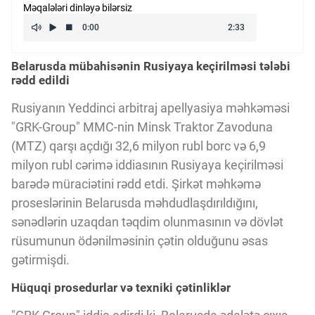
Məqalələri dinləyə bilərsiz
Kriptovalyuta
Belarusda mübahisənin Rusiyaya keçirilməsi tələbi
ÇƏRƏZLƏR SİYASƏTİ
rədd edildi
Rusiyanın Yeddinci arbitraj apellyasiya məhkəməsi
İSTIFADƏ ŞƏRTLƏRİ
"GRK-Group" MMC-nin Minsk Traktor Zavoduna
(MTZ) qarşı açdığı 32,6 milyon rubl borc və 6,9
milyon rubl cərimə iddiasının Rusiyaya keçirilməsi
MƏXFİLİK SİYASƏTİ
barədə müraciətini rədd etdi. Şirkət məhkəmə
proseslərinin Belarusda məhdudlaşdırıldığını,
Haqqımızda
sənədlərin uzaqdan təqdim olunmasının və dövlət
rüsumunun ödənilməsinin çətin olduğunu əsas
gətirmişdi.
Vizyoner Baxışı
Hüquqi prosedurlar və texniki çətinliklər