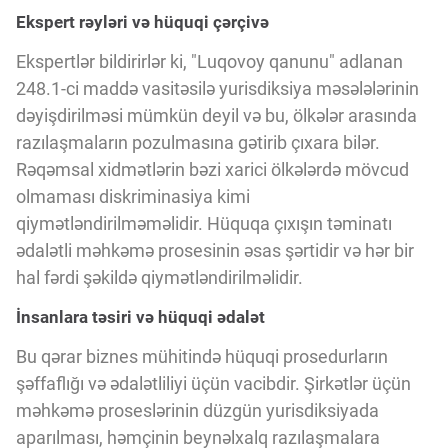
Ekspert rəyləri və hüquqi çərçivə
Ekspertlər bildirirlər ki, "Luqovoy qanunu" adlanan
248.1-ci maddə vasitəsilə yurisdiksiya məsələlərinin
dəyişdirilməsi mümkün deyil və bu, ölkələr arasında
razılaşmaların pozulmasına gətirib çıxara bilər.
Rəqəmsal xidmətlərin bəzi xarici ölkələrdə mövcud
olmaması diskriminasiya kimi
qiymətləndirilməməlidir. Hüquqa çıxışın təminatı
ədalətli məhkəmə prosesinin əsas şərtidir və hər bir
hal fərdi şəkildə qiymətləndirilməlidir.
İnsanlara təsiri və hüquqi ədalət
Bu qərar biznes mühitində hüquqi prosedurların
şəffaflığı və ədalətliliyi üçün vacibdir. Şirkətlər üçün
məhkəmə proseslərinin düzgün yurisdiksiyada
aparılması, həmçinin beynəlxalq razılaşmalara