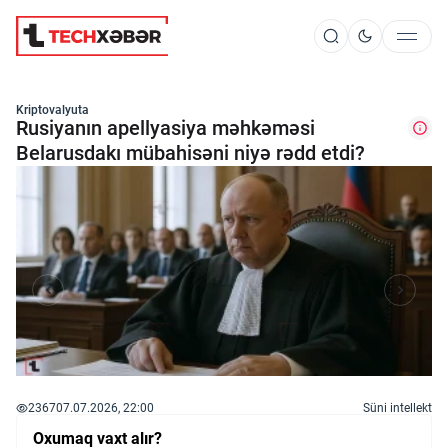
Süni İntellekt
Kriptovalyuta
Rusiyanın apellyasiya məhkəməsi
Belarusdakı mübahisəni niyə rədd etdi?
Elm və Kosmos
Texnoloji İnkişaf
İnnovasiya və Startaplar
Robot və Cihazlar
2367
07.07.2026, 22:00
Süni intellekt
Oxumaq vaxt alır?