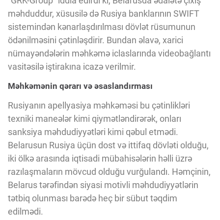
"GRK-Group" iddia edirdi ki, Belarusda ədalətə çıxış
Innovasiya Bələdçisi
məhduddur, xüsusilə də Rusiya banklarının SWIFT
sistemindən kənarlaşdırılması dövlət rüsumunun
Gələcəyin Təhlili
ödənilməsini çətinləşdirir. Bundan əlavə, xarici
nümayəndələrin məhkəmə iclaslarında videobağlantı
vasitəsilə iştirakına icazə verilmir.
Podkastlar
Məhkəmənin qərarı və əsaslandırması
Rusiyanın apellyasiya məhkəməsi bu çətinlikləri
texniki maneələr kimi qiymətləndirərək, onları
sanksiya məhdudiyyətləri kimi qəbul etmədi.
Belarusun Rusiya üçün dost və ittifaq dövləti olduğu,
iki ölkə arasında iqtisadi mübahisələrin həlli üzrə
razılaşmaların mövcud olduğu vurğulandı. Həmçinin,
Belarus tərəfindən siyasi motivli məhdudiyyətlərin
tətbiq olunması barədə heç bir sübut təqdim
edilmədi.