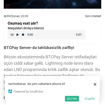
592
Dünən, 22:00
Süni intellekt
Oxumaq vaxt alır?
Məqalələri dinləyə bilərsiz
BTCPay Server-də təhlükəsizlik zəifliyi
Bitcoin ekosistemində BTCPay Server istifadəçiləri
üçün ciddi xəbər gəlib. Lightning node-larını idarə
edən LND proqramında kritik zəiflik aşkar olunub. Bu
boşluq hücumçulara macaroon fayllarını ələ
keçirmək imkanı verib – macaroonlar node-ların
Daha yaxşı istifadə təcrübəsi üçün veb saytımız
çərəzlərdən
×
techxeber.az -da yeni xəbərlərə abunə ol!
istifadə edir. Saytdan istifadəniz
çərəz siyasətimizə
idarəsini təmin edən əsas təhlükəsizlik elementləridir.
razılığınız kimi qəbul olunur.
1
9
Powered by SendPulse
Razıyam
Hücumların təsiri və zərər çəkənlər
İzin Ver
Engelle