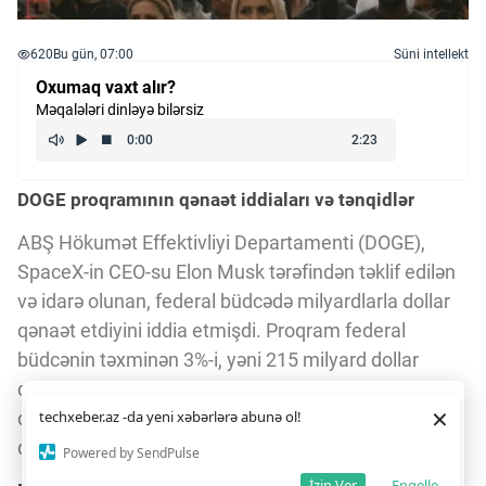
620
Bu gün, 07:00
Süni intellekt
Oxumaq vaxt alır?
Məqalələri dinləyə bilərsiz
DOGE proqramının qənaət iddiaları və tənqidlər
ABŞ Hökumət Effektivliyi Departamenti (DOGE),
SpaceX-in CEO-su Elon Musk tərəfindən təklif edilən
və idarə olunan, federal büdcədə milyardlarla dollar
qənaət etdiyini iddia etmişdi. Proqram federal
büdcənin təxminən 3%-i, yəni 215 milyard dollar
qənaət etdiyini bildirirdi. Xüsusilə, 16 minə yaxın
Daha yaxşı istifadə təcrübəsi üçün veb saytımız
çərəzlərdən
×
qrantın ləğvindən 49.2 milyard dollar qənaət edildiyi
techxeber.az -da yeni xəbərlərə abunə ol!
istifadə edir. Saytdan istifadəniz
çərəz siyasətimizə
razılığınız kimi qəbul olunur.
qeyd olunurdu.
14
11
Powered by SendPulse
Razıyam
İzin Ver
Engelle