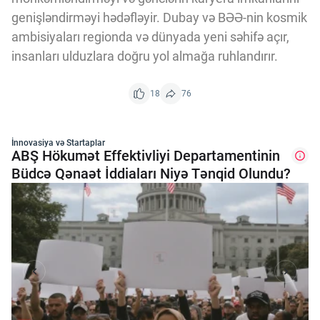
genişləndirməyi hədəfləyir. Dubay və BƏƏ-nin kosmik
ambisiyaları regionda və dünyada yeni səhifə açır,
insanları ulduzlara doğru yol almağa ruhlandırır.
18
76
İnnovasiya və Startaplar
ABŞ Hökumət Effektivliyi Departamentinin
Büdcə Qənaət İddiaları Niyə Tənqid Olundu?