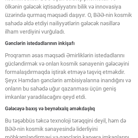
Innovasiya Bələdçisi
ölkənin gələcək iqtisadiyyatını bilik və innovasiya
üzərində qurmaq məqsədi daşıyır. O, BƏƏ-nin kosmik
sahədə əldə etdiyi nailiyyətlərin gələcək nəsillərə
Gələcəyin Təhlili
ilham verdiyini vurğuladı.
Gənclərin istedadlarının inkişafı
Podkastlar
Proqramın əsas məqsədi Əmirliklərin istedadlarını
gücləndirmək və onları kosmik sənayenin gələcəyini
formalaşdırmaqda iştirak etməyə təşviq etməkdir.
Şeyx Hamdan gənclərin ambisiyalarına inandığını və
onların bu sahədə uğur qazanması üçün geniş
imkanlar yaradılacağını qeyd etdi.
Gələcəyə baxış və beynəlxalq əməkdaşlıq
Bu təşəbbüs təkcə texnoloji tərəqqini deyil, həm də
BƏƏ-nin kosmik sənayesində liderliyini
möhkəmləndirməyi və gənclərin karyera imkanlarını