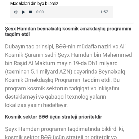
Məqalələri dinləyə bilərsiz
Kriptovalyuta
Şeyx Hamdan beynəlxalq kosmik əməkdaşlıq proqramını
ÇƏRƏZLƏR SİYASƏTİ
təqdim etdi
Dubayın tac prinsipi, BƏƏ-nin müdafiə naziri və Ali
İSTIFADƏ ŞƏRTLƏRİ
Kosmik Şuranın sədri Şeyx Hamdan bin Məhəmməd
bin Rəşid Al Maktum mayın 19-da Dh1 milyard
(təxminən 5.1 milyard AZN) dəyərində Beynəlxalq
MƏXFİLİK SİYASƏTİ
Kosmik Əməkdaşlıq Proqramını təqdim etdi. Bu
proqram kosmik sektorun tədqiqat və inkişafını
Haqqımızda
dəstəkləməyi və qabaqcıl texnologiyaların
lokalizasiyasını hədəfləyir.
Kosmik sektor BƏƏ üçün strateji prioritetdir
Vizyoner Baxışı
Şeyx Hamdan proqramın təqdimatında bildirdi ki,
kosmik sektor BƏƏ üçün strateji prioritetdir və