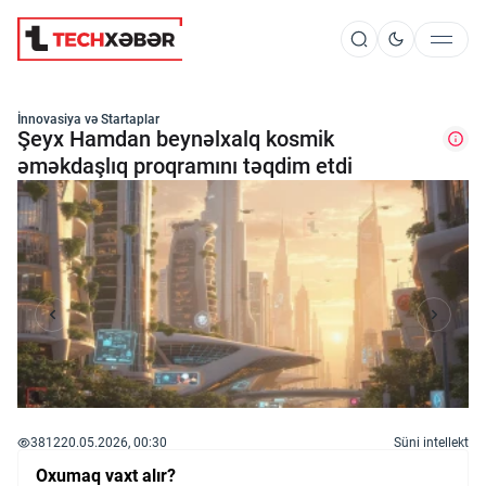
Süni İntellekt
İnnovasiya və Startaplar
Şeyx Hamdan beynəlxalq kosmik
əməkdaşlıq proqramını təqdim etdi
Elm və Kosmos
Texnoloji İnkişaf
İnnovasiya və Startaplar
Robot və Cihazlar
3812
20.05.2026, 00:30
Süni intellekt
Oxumaq vaxt alır?