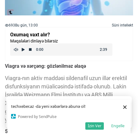
693
Bu gün, 13:00
Süni intellekt
Oxumaq vaxt alır?
Məqalələri dinləyə bilərsiz
Viagra və xərçəng: gözlənilməz əlaqə
Viagra-nın aktiv maddəsi sildenafil uzun illər erektil
disfunksiyanın müalicəsində istifadə olunub. Lakin
İsraildə Weizmann Elmi İnstitutu və ABŞ Milli
Xərçəng İnstitutunun birgə apardığı araşdırma
Daha yaxşı istifadə təcrübəsi üçün veb saytımız
çərəzlərdən
×
techxeber.az -da yeni xəbərlərə abunə ol!
istifadə edir. Saytdan istifadəniz
çərəz siyasətimizə
göstərir ki, bu dərman xərçəng hüceyrələrinin
razılığınız kimi qəbul olunur.
7
16
Powered by SendPulse
yayılmasını məhdudlaşdıra bilər.
Razıyam
İzin Ver
Engelle
5 milyon insanın sağlamlıq məlumatları təhlil edildi