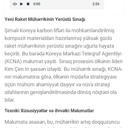
Kriptovalyuta
Yeni Raket Mühərrikinin Yerüstü Sınağı
ÇƏRƏZLƏR SİYASƏTİ
Şimali Koreya karbon lifləri ilə möhkəmləndirilmiş
kompozit materialdan hazırlanmış yüksək güclü
raket mühərrikinin yerüstü sınağını uğurla həyata
İSTIFADƏ ŞƏRTLƏRİ
keçirib. Bu barədə Koreya Mərkəzi Teleqraf Agentliyi
(KCNA) məlumat yayıb. Sınaq prosesini ölkənin lideri
MƏXFİLİK SİYASƏTİ
Kim Çen In şəxsən izləyib. Bu mühərrik sınağı, KCNA-
nın məlumatına görə, ölkənin müdafiə strategiyası
üçün mühüm əhəmiyyət daşıyır və nüvə strateji
Haqqımızda
silahlarının genişləndirilməsində dönüş nöqtəsi ola
bilər.
Vizyoner Baxışı
Texniki Xüsusiyyətlər və Əvvəlki Məlumatlar
Məlumata əsasən, bu, mühərrikin artıq doqquzuncu