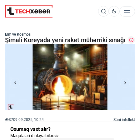
Süni İntellekt
Elm və Kosmos
Şimali Koreyada yeni raket mühərriki sınağı
Elm və Kosmos
Texnoloji İnkişaf
İnnovasiya və Startaplar
37
09.09.2025, 10:24
Süni intellekt
Robot və Cihazlar
Oxumaq vaxt alır?
Məqalələri dinləyə bilərsiz