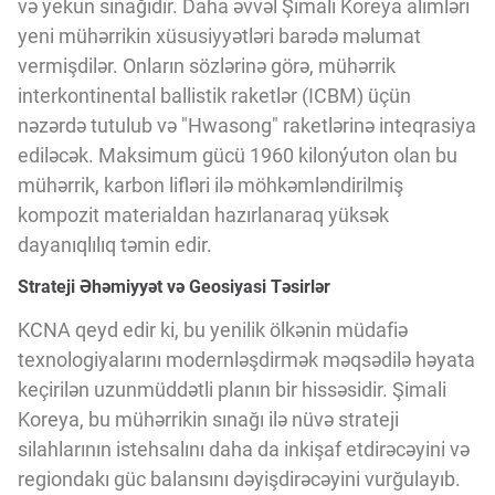
və yekun sınağıdır. Daha əvvəl Şimali Koreya alimləri
Innovasiya Bələdçisi
yeni mühərrikin xüsusiyyətləri barədə məlumat
vermişdilər. Onların sözlərinə görə, mühərrik
Gələcəyin Təhlili
interkontinental ballistik raketlər (ICBM) üçün
nəzərdə tutulub və "Hwasong" raketlərinə inteqrasiya
ediləcək. Maksimum gücü 1960 kilonýuton olan bu
Podkastlar
mühərrik, karbon lifləri ilə möhkəmləndirilmiş
kompozit materialdan hazırlanaraq yüksək
dayanıqlılıq təmin edir.
Strateji Əhəmiyyət və Geosiyasi Təsirlər
KCNA qeyd edir ki, bu yenilik ölkənin müdafiə
texnologiyalarını modernləşdirmək məqsədilə həyata
keçirilən uzunmüddətli planın bir hissəsidir. Şimali
Koreya, bu mühərrikin sınağı ilə nüvə strateji
silahlarının istehsalını daha da inkişaf etdirəcəyini və
regiondakı güc balansını dəyişdirəcəyini vurğulayıb.