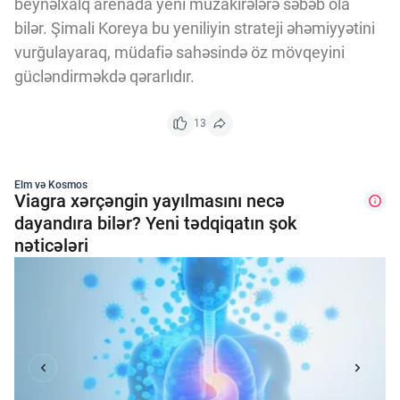
beynəlxalq arenada yeni müzakirələrə səbəb ola
bilər. Şimali Koreya bu yeniliyin strateji əhəmiyyətini
vurğulayaraq, müdafiə sahəsində öz mövqeyini
gücləndirməkdə qərarlıdır.
13
Elm və Kosmos
Viagra xərçəngin yayılmasını necə
dayandıra bilər? Yeni tədqiqatın şok
nəticələri