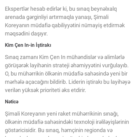
Ekspertlər hesab edirlər ki, bu sınaq beynəlxalq
arenada gərginliyi artırmaqla yanaşı, Şimali
Koreyanın müdafiə qabiliyyətini nümayiş etdirmək
məqsədini daşıyır.
Kim Çen In-in İştirakı
Sınaq zamanı Kim Çen In mühəndislər və alimlərlə
görüşərək layihənin strateji əhəmiyyətini vurğulayıb.
O, bu mühərrikin ölkənin müdafiə sahəsində yeni bir
mərhələ açacağını bildirib. Liderin iştirakı bu layihəyə
verilən yüksək prioriteti əks etdirir.
Nəticə
Şimali Koreyanın yeni raket mühərrikinin sınağı,
ölkənin müdafiə sahəsindəki texnoloji irəliləyişlərinin
göstəricisidir. Bu sınaq, həmçinin regionda və