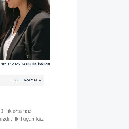
7
02.07.2026, 14:00
Süni intellekt
illik orta faiz
dır. İlk il üçün faiz