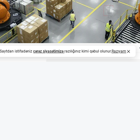
. Saytdan istifadəniz
çərəz siyasətimizə
razılığınız kimi qəbul olunur.
Razıyam
z
dırma həlləri anbar işçilərinin yükünü yüngülləşdi
 States Logistics şirkəti KUKA Robotics və süni intellektlə
q edərək anbarlarında yarı-treylerlərin boşaldılmasını avt
-3 treyleri boşaldırdısa, indi avtomatlaşdırılmış sistem hər
ik işçilərin təkrarlanan qaldırma, əyilmə və bükülmə əməliy
üngülləşdirir.