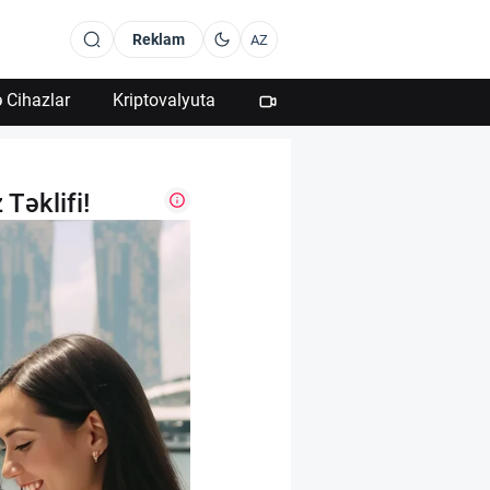
Reklam
AZ
 Cihazlar
Kriptovalyuta
 Təklifi!