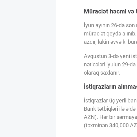
Innovasiya Bələdçisi
Müraciət həcmi və t
Gələcəyin Təhlili
İyun ayının 26-da son 
müraciət qeydə alınıb.
azdır, lakin əvvəlki b
Podkastlar
Avqustun 3-də yeni ist
nəticələri iyulun 29-d
olaraq saxlanır.
İstiqrazların alınm
İstiqrazlar üç yerli b
Bank tətbiqləri ilə əl
AZN). Hər bir sərmayə
(təxminən 340,000 AZN