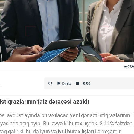
239
z
stiqrazlarının faiz dərəcəsi azaldı
i avqust ayında buraxılacaq yeni qənaət istiqrazlarının 10 
əsində açıqlayıb. Bu, əvvəlki buraxılışdakı 2.11% faizdən az
q qalır ki, bu da iyun və iyul buraxılışları ilə oxşardır.