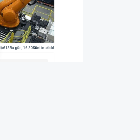
613
Bu gün, 16:30
Süni intellekt
rir
 işləyən Contoro
omatlaşdırıb. Əvvəlcə
 növbədə 4-5 treyeri
yatlarını azaldaraq