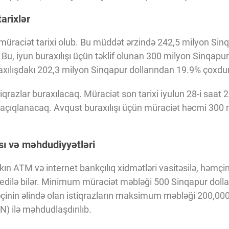
arixlər
müraciət tarixi olub. Bu müddət ərzində 242,5 milyon Sinq
 Bu, iyun buraxılışı üçün təklif olunan 300 milyon Sinqapu
uraxılışdakı 202,3 milyon Sinqapur dollarından 19.9% çoxdur
iqrazlar buraxılacaq. Müraciət son tarixi iyulun 28-i saat 2
a açıqlanacaq. Avqust buraxılışı üçün müraciət həcmi 300 
ası və məhdudiyyətləri
ankın ATM və internet bankçılıq xidmətləri vasitəsilə, həm
də edilə bilər. Minimum müraciət məbləği 500 Sinqapur doll
çinin əlində olan istiqrazların maksimum məbləği 200,000
) ilə məhdudlaşdırılıb.