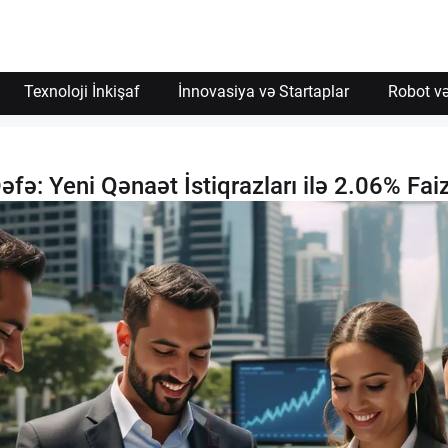
Texnoloji İnkişaf
İnnovasiya və Startaplar
Robot və
fə: Yeni Qənaət İstiqrazları ilə 2.06% Faiz