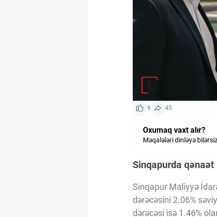
Kriptovalyuta
ÇƏRƏZLƏR SİYASƏTİ
İSTIFADƏ ŞƏRTLƏRİ
9
45
MƏXFİLİK SİYASƏTİ
Oxumaq vaxt alır?
Məqalələri dinləyə bilərsi
Haqqımızda
Sinqapurda qənaət i
Vizyoner Baxışı
Sinqapur Maliyyə İdarəs
dərəcəsini 2.06% səviyy
dərəcəsi isə 1.46% olara