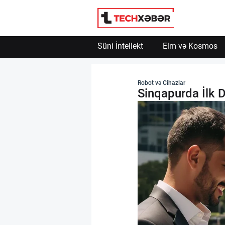
Süni İntellekt
Elm və Kosmos
Süni İntellekt
Robot və Cihazlar
Sinqapurda İlk Də
Elm və Kosmos
Texnoloji İnkişaf
İnnovasiya və Startaplar
Robot və Cihazlar