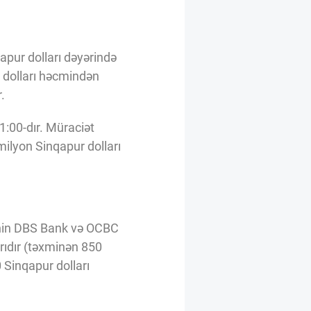
apur dolları dəyərində
r dolları həcmindən
.
1:00-dır. Müraciət
milyon Sinqapur dolları
çinin DBS Bank və OCBC
arıdır (təxminən 850
 Sinqapur dolları