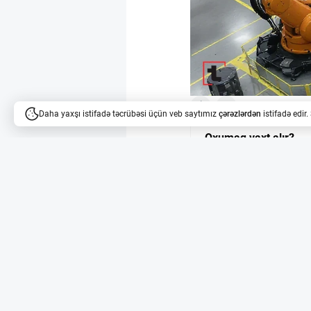
6
3
Daha yaxşı istifadə təcrübəsi üçün veb saytımız
çərəzlərdən
istifadə edir
Oxumaq vaxt alır?
Məqalələri dinləyə bilərsi
KUKA-nın avtomatlaş
Kaliforniyada yerləşən
Robotics ilə əməkdaşlı
2-4 işçi hər növbədə 2
idarə edir. Bu dəyişikl
onların fiziki yükünü y