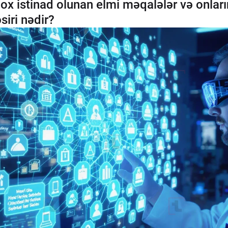
ox istinad olunan elmi məqalələr və onları
siri nədir?