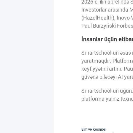
2026-cı ilin aprelində
İnvestorlar arasında 
(HazelHealth), Inovo 
Paul Burzyński Forbes 
İnsanlar üçün etiba
Smartschool-un əsas mə
yaratmaqdır. Platforma 
keyfiyyətini artırır. Pa
güvənə biləcəyi AI yara
Smartschool-un uğuru t
platforma yalnız texnol
Elm və Kosmos