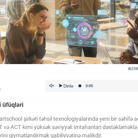
238
z
 üfüqləri
tschool şirkəti təhsil texnologiyalarında yeni bir səhifə aç
T və ACT kimi yüksək səviyyəli imtahanları dəstəkləməklə ya
ərini qiymətləndirmək qabiliyyətinə malikdir.