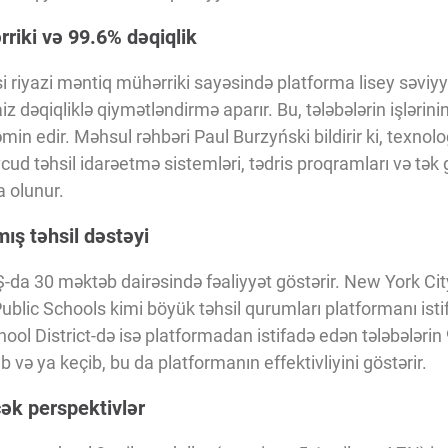
riki və 99.6% dəqiqlik
riyazi məntiq mühərriki sayəsində platforma lisey səviyyə
z dəqiqliklə qiymətləndirmə aparır. Bu, tələbələrin işlərinin
min edir. Məhsul rəhbəri Paul Burzyński bildirir ki, texnolog
ud təhsil idarəetmə sistemləri, tədris proqramları və tək gi
a olunur.
ış təhsil dəstəyi
-da 30 məktəb dairəsində fəaliyyət göstərir. New York Ci
blic Schools kimi böyük təhsil qurumları platformanı isti
ol District-də isə platformadan istifadə edən tələbələrin 9
ıb və ya keçib, bu da platformanın effektivliyini göstərir.
cək perspektivlər