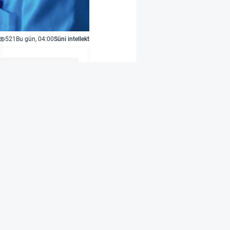
521
Bu gün, 04:00
Süni intellekt
nal antikorların
 akademik işdə və
və Tibb üzrə Nobel
. ABŞ tədqiqatçıları isə
ə aiddir. Məsələn,