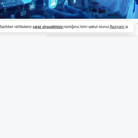
. Saytdan istifadəniz
çərəz siyasətimizə
razılığınız kimi qəbul olunur.
Razıyam
z
rın elmi irsi
Köhler və César Milstein tərəfindən təqdim olunan monoklo
 dünyada inqilab yaratdı. Onların məqaləsi 17,000-dən çox
sənədində istinad olunub. Bu iş 1984-cü ildə Fiziologiya 
ldi, lakin maraqlıdır ki, Böyük Britaniyada patentləşdirilmədi
ərək royalty əldə etdilər.
lmlərinin üstünlüyü
 çox istinad olunan məqalələrin əksəriyyəti həyat elmlərin