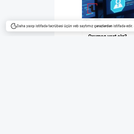
2
8
Daha yaxşı istifadə təcrübəsi üçün veb saytımız
çərəzlərdən
istifadə edir
Oxumaq vaxt alır?
Məqalələri dinləyə bilərsi
Monoklonal antikorla
1975-ci ildə Georges 
kütləvi istehsalı elmi
13,000-dən çox patent 
mükafatı ilə təltif edi
bu ixtiranı patentləşdir
Patentlərdə həyat e
Patent sənədlərində ən