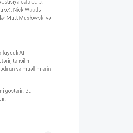
estisiya cəlb edib.
lake), Nick Woods
ilər Matt Masłowski və
 faydalı AI
ərir, təhsilin
ılaşdıran və müəllimlərin
i göstərir. Bu
ır.