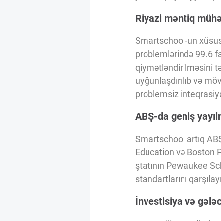
Innovasiya Bələdçisi
Riyazi məntiq mühər
Gələcəyin Təhlili
Smartschool-un xüsusi 
problemlərində 99.6 fai
qiymətləndirilməsini tə
Podkastlar
uyğunlaşdırılıb və mövc
problemsiz inteqrasiy
ABŞ-da geniş yayılm
Smartschool artıq ABŞ
Education və Boston Pu
ştatının Pewaukee Scho
standartlarını qarşılay
İnvestisiya və gələ