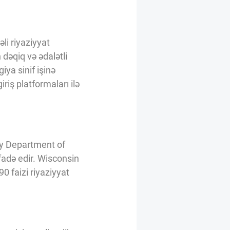
li riyaziyyat
 dəqiq və ədalətli
iya sinif işinə
riş platformaları ilə
ty Department of
fadə edir. Wisconsin
0 faizi riyaziyyat