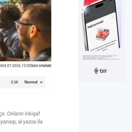
4
04.07.2026, 13:00
Süni intellekt
ır. Onların inkişaf
naşı, əl yazısı ilə