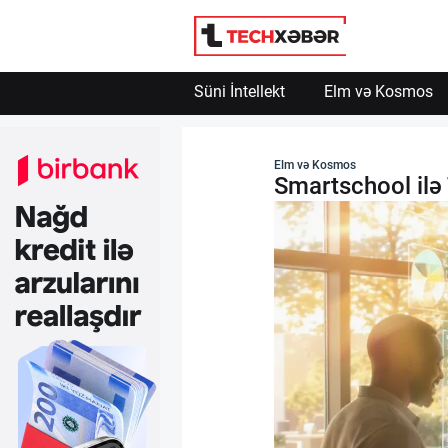
Engelle
Powered by SendPulse
Süni İntellekt
Elm və Kosmos
Süni İntellekt
Elm və Kosmos
Smartschool ilə 
Elm və Kosmos
Texnoloji İnkişaf
İnnovasiya və Startaplar
Robot və Cihazlar