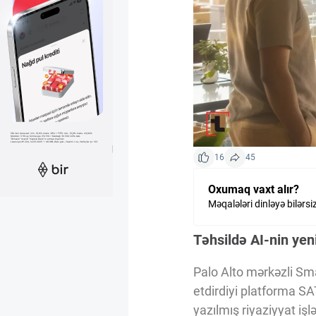
Kriptovalyuta
ÇƏRƏZLƏR SİYASƏTİ
İSTIFADƏ ŞƏRTLƏRİ
16
45
MƏXFİLİK SİYASƏTİ
Oxumaq vaxt alır?
Məqalələri dinləyə bilərsi
Haqqımızda
Təhsildə AI-nin yeni
Vizyoner Baxışı
Palo Alto mərkəzli Smar
etdirdiyi platforma SA
yazılmış riyaziyyat işl