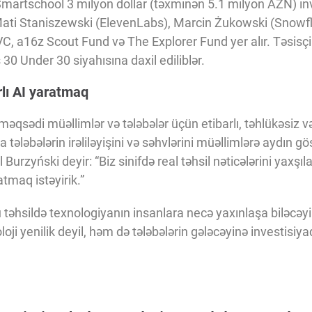
 Smartschool 3 milyon dollar (təxminən 5.1 milyon AZN) inv
Mati Staniszewski (ElevenLabs), Marcin Żukowski (Snowf
VC, a16z Scout Fund və The Explorer Fund yer alır. Təsisç
30 Under 30 siyahısına daxil ediliblər.
rlı AI yaratmaq
qsədi müəllimlər və tələbələr üçün etibarlı, təhlükəsiz və
tələbələrin irəliləyişini və səhvlərini müəllimlərə aydın göst
ul Burzyński deyir: “Biz sinifdə real təhsil nəticələrini yaxş
tmaq istəyirik.”
əhsildə texnologiyanın insanlara necə yaxınlaşa biləcəyin
oji yenilik deyil, həm də tələbələrin gələcəyinə investisiyad