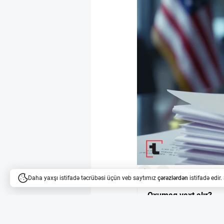
4
5
Daha yaxşı istifadə təcrübəsi üçün veb saytımız
çərəzlərdən
istifadə edir
Oxumaq vaxt alır?
Məqalələri dinləyə bilərsi