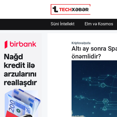
Süni İntellekt
Elm və Kosmos
Süni İntellekt
Kriptovalyuta
Altı ay sonra S
Elm və Kosmos
önəmlidir?
Texnoloji İnkişaf
İnnovasiya və Startaplar
Robot və Cihazlar