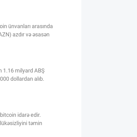
coin ünvanları arasında
AZN) azdır və əsasən
ən 1.16 milyard ABŞ
,000 dollardan alıb.
tcoin idarə edir.
ükəsizliyini təmin