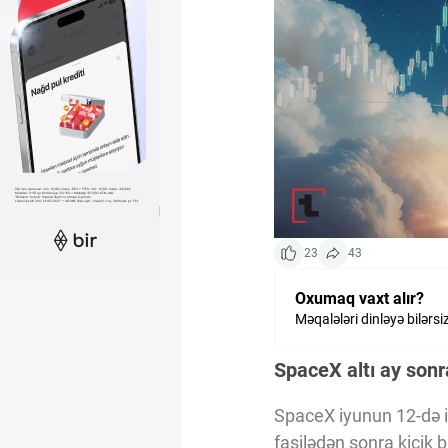
Kriptovalyuta
ÇƏRƏZLƏR SİYASƏTİ
İSTIFADƏ ŞƏRTLƏRİ
MƏXFİLİK SİYASƏTİ
23
43
Oxumaq vaxt alır?
Haqqımızda
Məqalələri dinləyə bilərsi
SpaceX altı ay sonr
Vizyoner Baxışı
SpaceX iyunun 12-də il
fasilədən sonra kiçik b