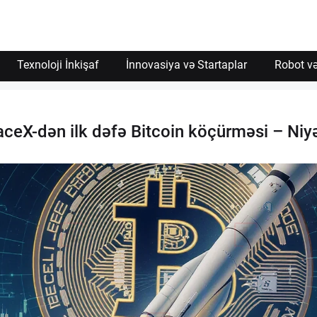
Texnoloji İnkişaf
İnnovasiya və Startaplar
Robot və
paceX-dən ilk dəfə Bitcoin köçürməsi – Ni