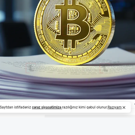
. Saytdan istifadəniz
çərəz siyasətimizə
razılığınız kimi qəbul olunur.
Razıyam
z