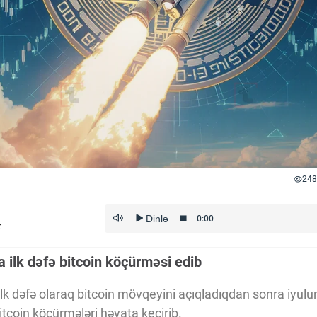
248
z
a ilk dəfə bitcoin köçürməsi edib
k dəfə olaraq bitcoin mövqeyini açıqladıqdan sonra iyulun 
itcoin köçürmələri həyata keçirib.