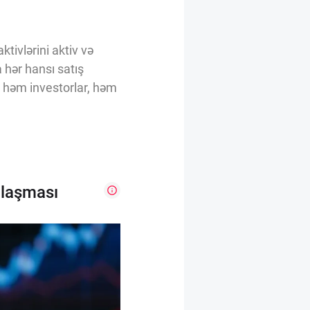
ktivlərini aktiv və
a hər hansı satış
u, həm investorlar, həm
ılaşması