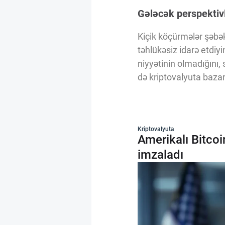
Gələcək perspektiv
Kiçik köçürmələr şəbəkə
təhlükəsiz idarə etdiyi
niyyətinin olmadığını, 
də kriptovalyuta bazar
Kriptovalyuta
Amerikalı Bitcoi
imzaladı