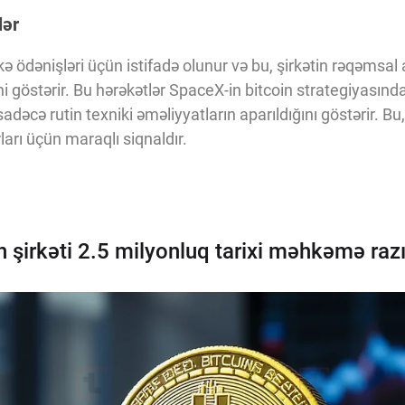
lər
 ödənişləri üçün istifadə olunur və bu, şirkətin rəqəmsal a
ni göstərir. Bu hərəkətlər SpaceX-in bitcoin strategiyasınd
sadəcə rutin texniki əməliyyatların aparıldığını göstərir. B
ları üçün maraqlı siqnaldır.
n şirkəti 2.5 milyonluq tarixi məhkəmə raz