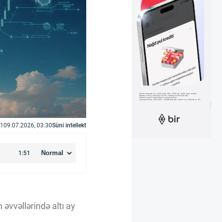
1
09.07.2026, 03:30
Süni intellekt
əvvəllərində altı ay