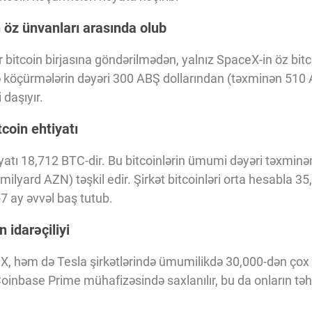
 öz ünvanları arasında olub
r bitcoin birjasına göndərilmədən, yalnız SpaceX-in öz bit
 köçürmələrin dəyəri 300 ABŞ dollarından (təxminən 510 
daşıyır.
coin ehtiyatı
iyatı 18,712 BTC-dir. Bu bitcoinlərin ümumi dəyəri təxmin
milyard AZN) təşkil edir. Şirkət bitcoinləri orta hesabla 35
 ay əvvəl baş tutub.
 idarəçiliyi
 həm də Tesla şirkətlərində ümumilikdə 30,000-dən çox bi
Coinbase Prime mühafizəsində saxlanılır, bu da onların təhl