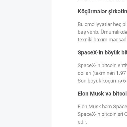
Innovasiya Bələdçisi
Köçürmələr şirkətin
Gələcəyin Təhlili
Bu əməliyyatlar heç bi
baş verib. Ümumilikdə
texniki baxım məqsədi 
Podkastlar
SpaceX-in böyük bit
SpaceX-in bitcoin eht
dolları (təxminən 1.97 
Son böyük köçürmə 6-7
Elon Musk və bitcoin
Elon Musk həm SpaceX,
SpaceX-in bitcoinləri 
edir.