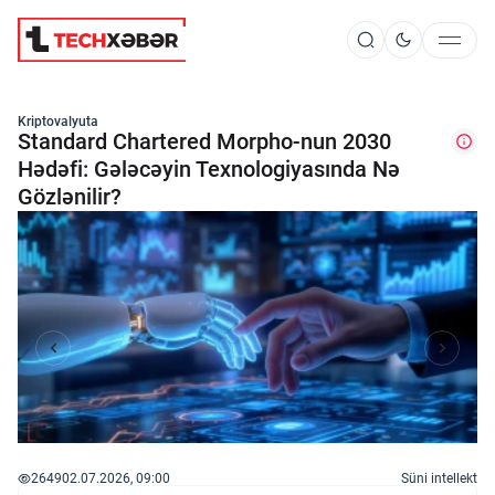
Süni İntellekt
Kriptovalyuta
Standard Chartered Morpho-nun 2030
Hədəfi: Gələcəyin Texnologiyasında Nə
Gözlənilir?
Elm və Kosmos
Texnoloji İnkişaf
İnnovasiya və Startaplar
Robot və Cihazlar
2649
02.07.2026, 09:00
Süni intellekt