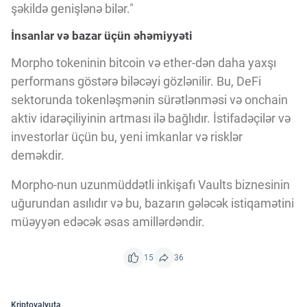
şəkildə genişlənə bilər."
İnsanlar və bazar üçün əhəmiyyəti
Morpho tokeninin bitcoin və ether-dən daha yaxşı
performans göstərə biləcəyi gözlənilir. Bu, DeFi
sektorunda tokenləşmənin sürətlənməsi və onchain
aktiv idarəçiliyinin artması ilə bağlıdır. İstifadəçilər və
investorlar üçün bu, yeni imkanlar və risklər
deməkdir.
Morpho-nun uzunmüddətli inkişafı Vaults biznesinin
uğurundan asılıdır və bu, bazarın gələcək istiqamətini
müəyyən edəcək əsas amillərdəndir.
15
36
Kriptovalyuta