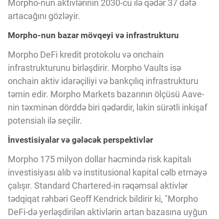
Morpho-nun aktivlərinin 2030-cu ilə qədər 37 dəfə
Innovasiya Bələdçisi
artacağını gözləyir.
Morpho-nun bazar mövqeyi və infrastrukturu
Gələcəyin Təhlili
Morpho DeFi kredit protokolu və onchain
infrastrukturunu birləşdirir. Morpho Vaults isə
Podkastlar
onchain aktiv idarəçiliyi və bankçılıq infrastrukturu
təmin edir. Morpho Markets bazarının ölçüsü Aave-
nin təxminən dörddə biri qədərdir, lakin sürətli inkişaf
potensialı ilə seçilir.
İnvestisiyalar və gələcək perspektivlər
Morpho 175 milyon dollar həcmində risk kapitalı
investisiyası alıb və institusional kapital cəlb etməyə
çalışır. Standard Chartered-in rəqəmsal aktivlər
tədqiqat rəhbəri Geoff Kendrick bildirir ki, "Morpho
DeFi-də yerləşdirilən aktivlərin artan bazasına uyğun