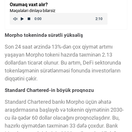
Oxumaq vaxt alır?
Kriptovalyuta
Məqalələri dinləyə bilərsiz
ÇƏRƏZLƏR SİYASƏTİ
Morpho tokenində sürətli yüksəliş
Son 24 saat ərzində 13%-dən çox qiymət artımı
İSTIFADƏ ŞƏRTLƏRİ
yaşayan Morpho tokeni hazırda təxminən 2.13
dollardan ticarət olunur. Bu artım, DeFi sektorunda
MƏXFİLİK SİYASƏTİ
tokenləşmənin sürətlənməsi fonunda investorların
diqqətini çəkir.
Standard Chartered-in böyük proqnozu
Haqqımızda
Standard Chartered bankı Morpho üçün əhatə
araşdırmasına başlayıb və tokenin qiymətinin 2030-
Vizyoner Baxışı
cu ilə qədər 60 dollar olacağını proqnozlaşdırır. Bu,
hazırkı qiymətdən təxminən 33 dəfə çoxdur. Bank