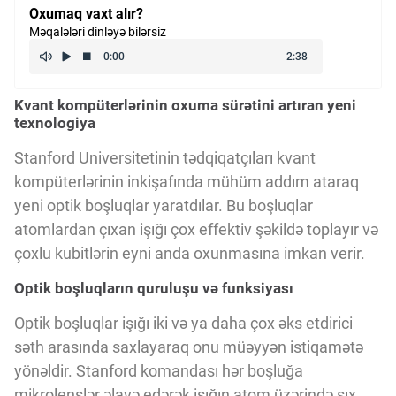
Oxumaq vaxt alır?
Kriptovalyuta
Məqalələri dinləyə bilərsiz
ÇƏRƏZLƏR SİYASƏTİ
Kvant kompüterlərinin oxuma sürətini artıran yeni
texnologiya
İSTIFADƏ ŞƏRTLƏRİ
Stanford Universitetinin tədqiqatçıları kvant
kompüterlərinin inkişafında mühüm addım ataraq
yeni optik boşluqlar yaratdılar. Bu boşluqlar
MƏXFİLİK SİYASƏTİ
atomlardan çıxan işığı çox effektiv şəkildə toplayır və
çoxlu kubitlərin eyni anda oxunmasına imkan verir.
Haqqımızda
Optik boşluqların quruluşu və funksiyası
Optik boşluqlar işığı iki və ya daha çox əks etdirici
Vizyoner Baxışı
səth arasında saxlayaraq onu müəyyən istiqamətə
yönəldir. Stanford komandası hər boşluğa
mikrolenslər əlavə edərək işığın atom üzərində sıx