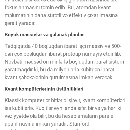
Innovasiya Bələdçisi
fokuslanmasını təmin edib. Bu, atomdan kvant
məlumatının daha sürətli və effektiv çıxarılmasına
Gələcəyin Təhlili
şərait yaradır.
Böyük massivlər və gələcək planlar
Podkastlar
Tədqiqatda 40 boşluqdan ibarət işçi massiv və 500-
dən çox boşluqdan ibarət prototip nümayiş etdirilib.
Növbəti məqsəd on minlərlə boşluqdan ibarət sistem
yaratmaqdır ki, bu da milyonlarla kubitdən ibarət
kvant şəbəkələrinin qurulmasına imkan verəcək.
Kvant kompüterlərinin üstünlükləri
Klassik kompüterlər bitlərlə işləyir, kvant kompüterləri
isə kubitlərlə. Kubitlər eyni anda sıfır, bir və ya hər iki
vəziyyətdə ola bilir, bu da hesablamaların paralel
aparılmasına imkan yaradır. Stanford