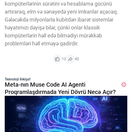
kompüterlərinin sürətini və hesablama gücünü
artıraraq, elm və sənayedə yeni imkanlar açacaq.
Gələcəkdə milyonlarla kubitdən ibarət sistemlər
həyatımızı dəyişə bilər, çünki onlar klassik
kompüterlərin həll edə bilmədiyi mürəkkəb
problemləri həll etməyə qadirdir.
12
42
Texnoloji İnkişaf
Meta-nın Muse Code AI Agenti
Proqramlaşdırmada Yeni Dövrü Necə Açır?