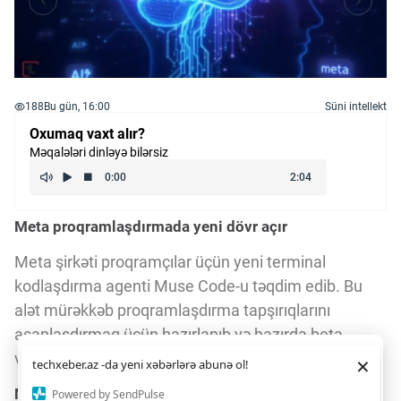
188
Bu gün, 16:00
Süni intellekt
Oxumaq vaxt alır?
Məqalələri dinləyə bilərsiz
Meta proqramlaşdırmada yeni dövr açır
Meta şirkəti proqramçılar üçün yeni terminal
kodlaşdırma agenti Muse Code-u təqdim edib. Bu
alət mürəkkəb proqramlaşdırma tapşırıqlarını
asanlaşdırmaq üçün hazırlanıb və hazırda beta
versiyada fəaliyyət göstərir.
Daha yaxşı istifadə təcrübəsi üçün veb saytımız
çərəzlərdən
×
techxeber.az -da yeni xəbərlərə abunə ol!
istifadə edir. Saytdan istifadəniz
çərəz siyasətimizə
razılığınız kimi qəbul olunur.
4
Muse Code-un imkanları və iş prinsipi
Powered by SendPulse