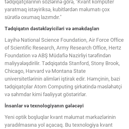
tədqiqatçılarının sözlərinə görə, "Kvant kompüter
yaratmaq istəyiriksə, kubitlərdən məlumatı çox
sürətlə oxumaq lazımdır."
Tədqiqatın dəstəkləyiciləri və əməkdaşları
Layihə National Science Foundation, Air Force Office
of Scientific Research, Army Research Office, Hertz
Foundation və ABŞ Müdafiə Nazirliyi tərəfindən
maliyyələşdirilir. Tədqiqatda Stanford, Stony Brook,
Chicago, Harvard və Montana State
universitetlərinin alimləri iştirak edir. Həmçinin, bəzi
tədqiqatçılar Atom Computing şirkətində məsləhətçi
və səhmdar kimi fəaliyyət göstərirlər.
İnsanlar və texnologiyanın gələcəyi
Yeni optik boşluqlar kvant məlumat mərkəzlərinin
yaradılmasına yol açacaq. Bu texnologiya kvant