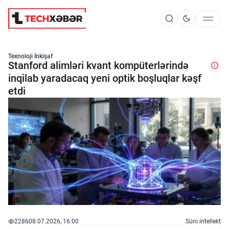
Süni İntellekt
Texnoloji İnkişaf
Stanford alimləri kvant kompüterlərində
inqilab yaradacaq yeni optik boşluqlar kəşf
etdi
Elm və Kosmos
Texnoloji İnkişaf
İnnovasiya və Startaplar
Robot və Cihazlar
2286
08.07.2026, 16:00
Süni intellekt