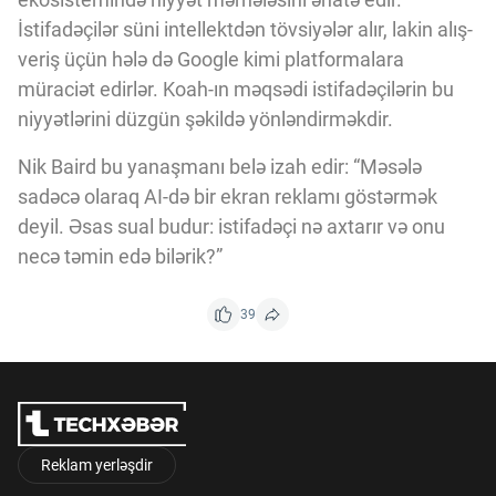
İstifadəçilər süni intellektdən tövsiyələr alır, lakin alış-
veriş üçün hələ də Google kimi platformalara
müraciət edirlər. Koah-ın məqsədi istifadəçilərin bu
niyyətlərini düzgün şəkildə yönləndirməkdir.
Nik Baird bu yanaşmanı belə izah edir: “Məsələ
sadəcə olaraq AI-də bir ekran reklamı göstərmək
deyil. Əsas sual budur: istifadəçi nə axtarır və onu
necə təmin edə bilərik?”
39
Reklam yerləşdir