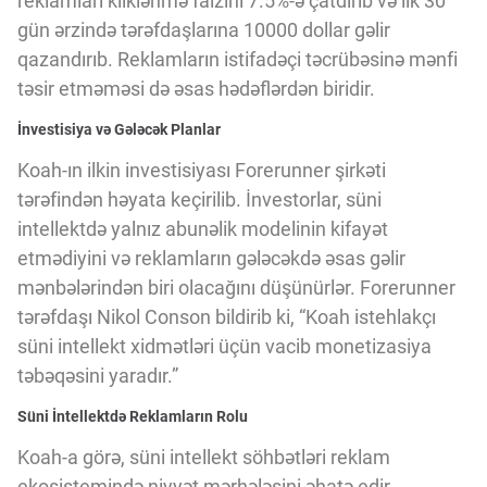
reklamları kliklənmə faizini 7.5%-ə çatdırıb və ilk 30
gün ərzində tərəfdaşlarına 10000 dollar gəlir
qazandırıb. Reklamların istifadəçi təcrübəsinə mənfi
təsir etməməsi də əsas hədəflərdən biridir.
İnvestisiya və Gələcək Planlar
Koah-ın ilkin investisiyası Forerunner şirkəti
tərəfindən həyata keçirilib. İnvestorlar, süni
intellektdə yalnız abunəlik modelinin kifayət
etmədiyini və reklamların gələcəkdə əsas gəlir
mənbələrindən biri olacağını düşünürlər. Forerunner
tərəfdaşı Nikol Conson bildirib ki, “Koah istehlakçı
süni intellekt xidmətləri üçün vacib monetizasiya
təbəqəsini yaradır.”
Süni İntellektdə Reklamların Rolu
Koah-a görə, süni intellekt söhbətləri reklam
ekosistemində niyyət mərhələsini əhatə edir.