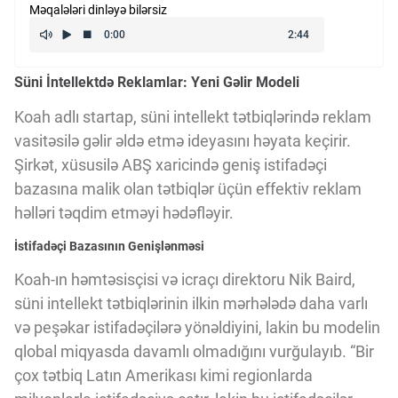
Məqalələri dinləyə bilərsiz
Kriptovalyuta
Süni İntellektdə Reklamlar: Yeni Gəlir Modeli
ÇƏRƏZLƏR SİYASƏTİ
Koah adlı startap, süni intellekt tətbiqlərində reklam
vasitəsilə gəlir əldə etmə ideyasını həyata keçirir.
İSTIFADƏ ŞƏRTLƏRİ
Şirkət, xüsusilə ABŞ xaricində geniş istifadəçi
bazasına malik olan tətbiqlər üçün effektiv reklam
MƏXFİLİK SİYASƏTİ
həlləri təqdim etməyi hədəfləyir.
İstifadəçi Bazasının Genişlənməsi
Haqqımızda
Koah-ın həmtəsisçisi və icraçı direktoru Nik Baird,
süni intellekt tətbiqlərinin ilkin mərhələdə daha varlı
və peşəkar istifadəçilərə yönəldiyini, lakin bu modelin
Vizyoner Baxışı
qlobal miqyasda davamlı olmadığını vurğulayıb. “Bir
çox tətbiq Latın Amerikası kimi regionlarda