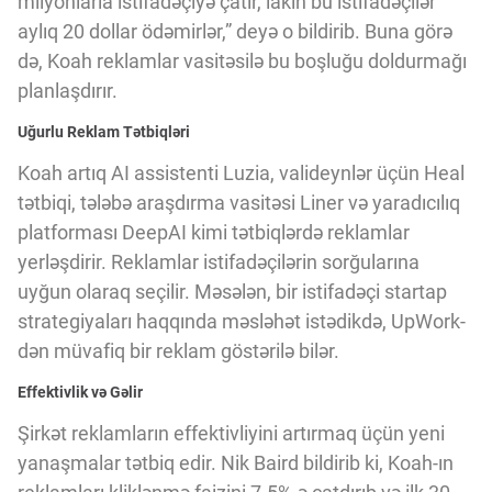
milyonlarla istifadəçiyə çatır, lakin bu istifadəçilər
Innovasiya Bələdçisi
aylıq 20 dollar ödəmirlər,” deyə o bildirib. Buna görə
də, Koah reklamlar vasitəsilə bu boşluğu doldurmağı
Gələcəyin Təhlili
planlaşdırır.
Uğurlu Reklam Tətbiqləri
Podkastlar
Koah artıq AI assistenti Luzia, valideynlər üçün Heal
tətbiqi, tələbə araşdırma vasitəsi Liner və yaradıcılıq
platforması DeepAI kimi tətbiqlərdə reklamlar
yerləşdirir. Reklamlar istifadəçilərin sorğularına
uyğun olaraq seçilir. Məsələn, bir istifadəçi startap
strategiyaları haqqında məsləhət istədikdə, UpWork-
dən müvafiq bir reklam göstərilə bilər.
Effektivlik və Gəlir
Şirkət reklamların effektivliyini artırmaq üçün yeni
yanaşmalar tətbiq edir. Nik Baird bildirib ki, Koah-ın