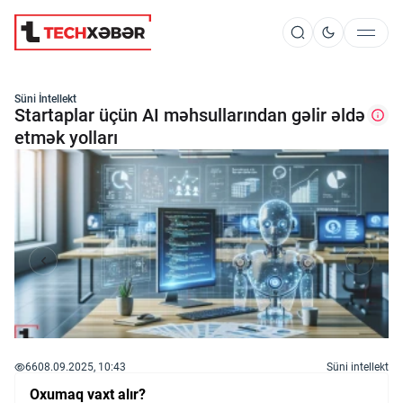
Süni İntellekt
Süni İntellekt
Startaplar üçün AI məhsullarından gəlir əldə
etmək yolları
Elm və Kosmos
Texnoloji İnkişaf
İnnovasiya və Startaplar
Robot və Cihazlar
66
08.09.2025, 10:43
Süni intellekt
Oxumaq vaxt alır?