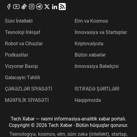
Süni İntellekt
Elm və Kosmos
Texnoloji İnkişaf
İnnovasiya və Startaplar
Robot və Cihazlar
Kriptovalyuta
Podkastlar
Bütün xəbərlər
Vizyoner Baxışı
Innovasiya Bələdçisi
Gələcəyin Təhlili
ÇƏRƏZLƏR SİYASƏTİ
İSTIFADƏ ŞƏRTLƏRİ
MƏXFİLİK SİYASƏTİ
Haqqımızda
Tech Xəbər
—
rəsmi informasiya-analitik xəbər portalı
.
Copyright © 2026
Tech Xəbər
- Bütün hüquqlar qorunur.
Texnologiya, kosmos, elm, süni zəka (intellekt), startap,