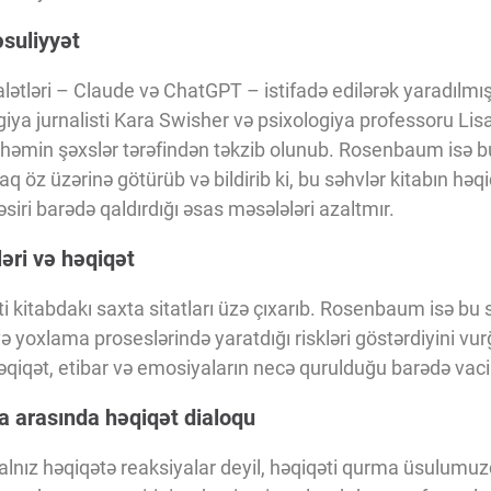
əsuliyyət
alətləri – Claude və ChatGPT – istifadə edilərək yaradılmış
giya jurnalisti Kara Swisher və psixologiya professoru Li
ar həmin şəxslər tərəfindən təkzib olunub. Rosenbaum isə b
q öz üzərinə götürüb və bildirib ki, bu səhvlər kitabın həqi
əsiri barədə qaldırdığı əsas məsələləri azaltmır.
ləri və həqiqət
kitabdakı saxta sitatları üzə çıxarıb. Rosenbaum isə bu s
və yoxlama proseslərində yaratdığı riskləri göstərdiyini vu
həqiqət, etibar və emosiyaların necə qurulduğu barədə vaci
a arasında həqiqət dialoqu
lnız həqiqətə reaksiyalar deyil, həqiqəti qurma üsulumuzdur