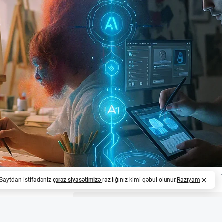
. Saytdan istifadəniz
çərəz siyasətimizə
razılığınız kimi qəbul olunur.
Razıyam
z