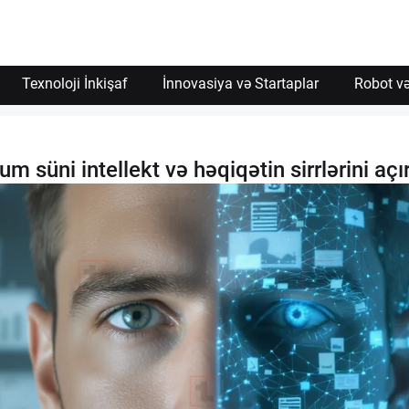
Texnoloji İnkişaf
İnnovasiya və Startaplar
Robot və
 süni intellekt və həqiqətin sirrlərini açı