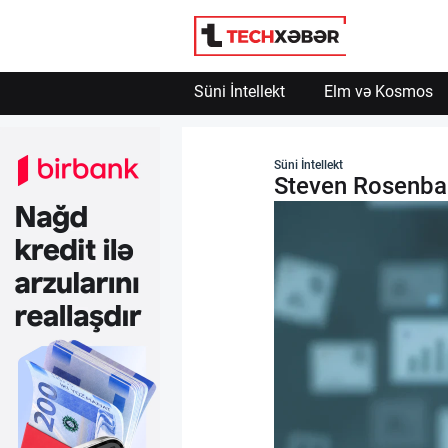
Süni İntellekt
Elm və Kosmos
Süni İntellekt
Süni İntellekt
Steven Rosenbaum
Elm və Kosmos
Texnoloji İnkişaf
İnnovasiya və Startaplar
Robot və Cihazlar