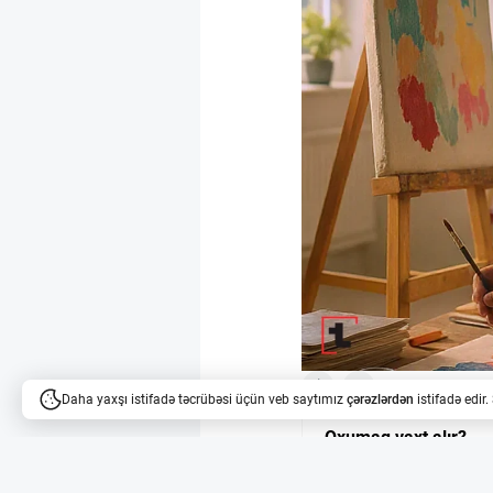
3
6
Daha yaxşı istifadə təcrübəsi üçün veb saytımız
çərəzlərdən
istifadə edir
Oxumaq vaxt alır?
Məqalələri dinləyə bilərsi