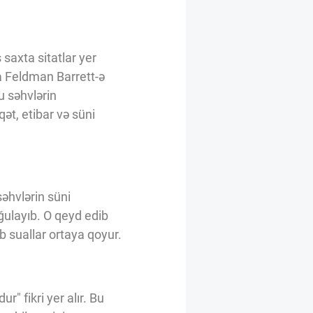
 saxta sitatlar yer
sa Feldman Barrett-ə
u səhvlərin
qət, etibar və süni
əhvlərin süni
rğulayıb. O qeyd edib
b suallar ortaya qoyur.
" fikri yer alır. Bu