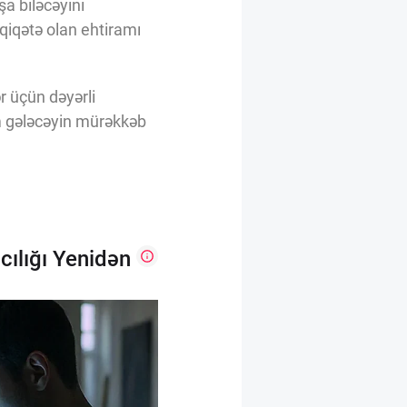
şa biləcəyini
qiqətə olan ehtiramı
r üçün dəyərli
m gələcəyin mürəkkəb
ılığı Yenidən