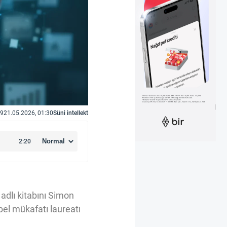
9
21.05.2026, 01:30
Süni intellekt
adlı kitabını Simon
bel mükafatı laureatı