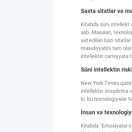
Innovasiya Bələdçisi
Saxta sitatlar və m
Gələcəyin Təhlili
Kitabda süni intellekt 
alıb. Məsələn, texnolo
aid edilən bəzi sitatl
Podkastlar
məsuliyyətini tam olara
intellektin cəmiyyətə t
Süni intellektin risk
New York Times qəzeti 
intellektin araşdırma 
ki, bu texnologiyalar 
İnsan və texnologiy
Kitabda "Emosiyalar ya