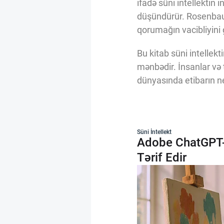
ifadə süni intellektin 
düşündürür. Rosenbaumu
qorumağın vacibliyini 
Bu kitab süni intellek
mənbədir. İnsanlar v
dünyasında etibarın n
Süni İntellekt
Adobe ChatGPT-d
Tərif Edir