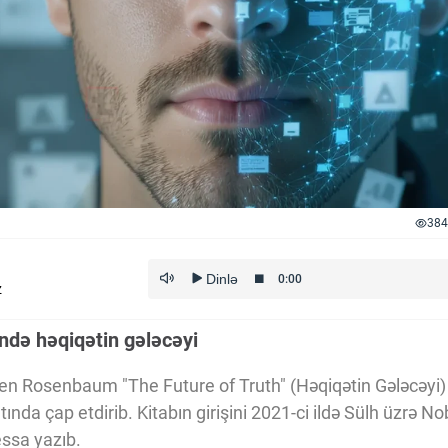
384
z
ündə həqiqətin gələcəyi
ven Rosenbaum "The Future of Truth" (Həqiqətin Gələcəyi) 
ında çap etdirib. Kitabın girişini 2021-ci ildə Sülh üzrə No
essa yazıb.