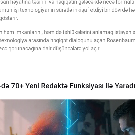
insan həyatına təsirini və həqiqətin gələcəkdə necə formala
n işi texnologiyanın sürətlə inkişaf etdiyi bir dövrdə hə
göstərir.
tin həm imkanlarını, həm də təhlükələrini anlamaq istəyənlə
ə texnologiya arasında həqiqət dialoqunu açan Rosenbau
ecə qorunacağına dair düşüncələrə yol açır.
ə 70+ Yeni Redaktə Funksiyası ilə Yaradıc