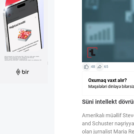
Kriptovalyuta
ÇƏRƏZLƏR SİYASƏTİ
İSTIFADƏ ŞƏRTLƏRİ
48
65
MƏXFİLİK SİYASƏTİ
Oxumaq vaxt alır?
Məqalələri dinləyə bilərsi
Haqqımızda
Süni intellekt dövr
Vizyoner Baxışı
Amerikalı müəllif Ste
and Schuster nəşriyyat
olan jurnalist Maria R