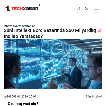
Süni İntellekt
İnnovasiya və Startaplar
Süni İntellekt Borc Bazarında 250 Milyardlıq
İnqilab Yaratacaq?
Elm və Kosmos
Texnoloji İnkişaf
İnnovasiya və Startaplar
Robot və Cihazlar
3695
03.06.2026, 20:01
Süni intellekt
Oxumaq vaxt alır?