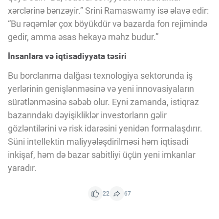
xərclərinə bənzəyir.” Srini Ramaswamy isə əlavə edir:
“Bu rəqəmlər çox böyükdür və bazarda fon rejimində
gedir, amma əsas hekayə məhz budur.”
İnsanlara və iqtisadiyyata təsiri
Bu borclanma dalğası texnologiya sektorunda iş
yerlərinin genişlənməsinə və yeni innovasiyaların
sürətlənməsinə səbəb olur. Eyni zamanda, istiqraz
bazarındakı dəyişikliklər investorların gəlir
gözləntilərini və risk idarəsini yenidən formalaşdırır.
Süni intellektin maliyyələşdirilməsi həm iqtisadi
inkişaf, həm də bazar sabitliyi üçün yeni imkanlar
yaradır.
22
67