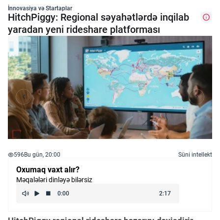
İnnovasiya və Startaplar
HitchPiggy: Regional səyahətlərdə inqilab
yaradan yeni rideshare platforması
596
Bu gün, 20:00
Süni intellekt
Oxumaq vaxt alır?
Məqalələri dinləyə bilərsiz