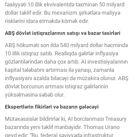
fəaliyyəti 10 illik ekvivalentdə təxminən 50 milyard
dollar təklif edir. Bu mexanizm şirkətlərə maliyyə
risklərini idarə etməkdə kömək edir.
ABŞ dövlət istiqrazlarının satışı və bazar təsirləri
ABŞ hökuməti son ildə 540 milyard dollar həcmində
10 illik istiqraz satıb. Reallıqda gəlirlər inflyasiya
gözləntilərindən daha çox artıb. AI investisiyalarının
kapital tələbatını artırması ilə yanaşı, zamanla
inflyasiyanı azalda biləcəyi də müzakirə olunur. ABŞ
dövlət borcunun artması istiqraz gəlirlərinin
yüksəlməsinə səbəb olur.
Ekspertlərin fikirləri və bazarın gələcəyi
Mütəxəssislər bildirirlər ki, AI borclanması Treasury
bazarında yeni təklif mənbəyidir. Thomas Urano
qeyd edir: “Bu, federal səviyyədə infrastruktur