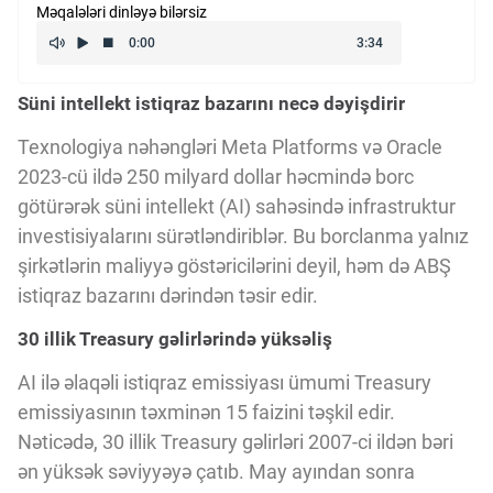
Məqalələri dinləyə bilərsiz
Kriptovalyuta
Süni intellekt istiqraz bazarını necə dəyişdirir
ÇƏRƏZLƏR SİYASƏTİ
Texnologiya nəhəngləri Meta Platforms və Oracle
2023-cü ildə 250 milyard dollar həcmində borc
İSTIFADƏ ŞƏRTLƏRİ
götürərək süni intellekt (AI) sahəsində infrastruktur
investisiyalarını sürətləndiriblər. Bu borclanma yalnız
MƏXFİLİK SİYASƏTİ
şirkətlərin maliyyə göstəricilərini deyil, həm də ABŞ
istiqraz bazarını dərindən təsir edir.
30 illik Treasury gəlirlərində yüksəliş
Haqqımızda
AI ilə əlaqəli istiqraz emissiyası ümumi Treasury
emissiyasının təxminən 15 faizini təşkil edir.
Vizyoner Baxışı
Nəticədə, 30 illik Treasury gəlirləri 2007-ci ildən bəri
ən yüksək səviyyəyə çatıb. May ayından sonra