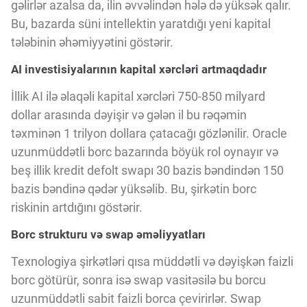
Innovasiya Bələdçisi
gəlirlər azalsa da, ilin əvvəlindən hələ də yüksək qalır.
Bu, bazarda süni intellektin yaratdığı yeni kapital
tələbinin əhəmiyyətini göstərir.
Gələcəyin Təhlili
AI investisiyalarının kapital xərcləri artmaqdadır
İllik AI ilə əlaqəli kapital xərcləri 750-850 milyard
Podkastlar
dollar arasında dəyişir və gələn il bu rəqəmin
təxminən 1 trilyon dollara çatacağı gözlənilir. Oracle
uzunmüddətli borc bazarında böyük rol oynayır və
beş illik kredit defolt swapı 30 bazis bəndindən 150
bazis bəndinə qədər yüksəlib. Bu, şirkətin borc
riskinin artdığını göstərir.
Borc strukturu və swap əməliyyatları
Texnologiya şirkətləri qısa müddətli və dəyişkən faizli
borc götürür, sonra isə swap vasitəsilə bu borcu
uzunmüddətli sabit faizli borca çevirirlər. Swap