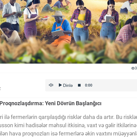
3
z
a Proqnozlaşdırma: Yeni Dövrün Başlanğıcı
iri ilə fermerlərin qarşılaşdığı risklər daha da artır. Bu riskl
sson kimi hadisələr məhsul itkisinə, vaxt və gəlir itkilərinə
ilən hava proqnozları isə fermerlərə əkin vaxtını müəyyən