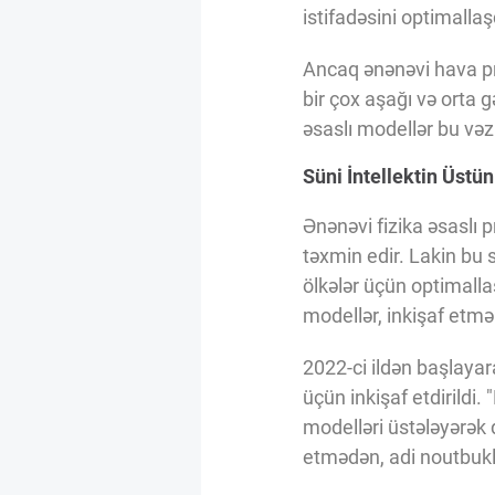
Innovasiya Bələdçisi
istifadəsini optimalla
Ancaq ənənəvi hava pro
Gələcəyin Təhlili
bir çox aşağı və orta g
əsaslı modellər bu vəz
Podkastlar
Süni İntellektin Üstün
Ənənəvi fizika əsaslı 
təxmin edir. Lakin bu 
ölkələr üçün optimalla
modellər, inkişaf etmə
2022-ci ildən başlayar
üçün inkişaf etdirildi
modelləri üstələyərək 
etmədən, adi noutbuklar