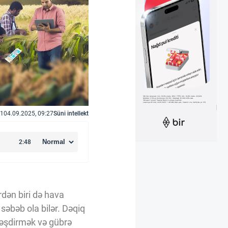
1
04.09.2025, 09:27
Süni intellekt
ərdən biri də hava
 səbəb ola bilər. Dəqiq
ləşdirmək və gübrə