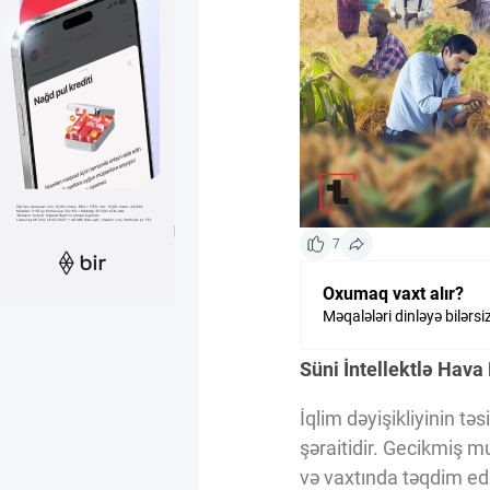
Kriptovalyuta
ÇƏRƏZLƏR SİYASƏTİ
İSTIFADƏ ŞƏRTLƏRİ
7
MƏXFİLİK SİYASƏTİ
Oxumaq vaxt alır?
Məqalələri dinləyə bilərsi
Haqqımızda
Süni İntellektlə Hav
İqlim dəyişikliyinin təs
Vizyoner Baxışı
şəraitidir. Gecikmiş mu
və vaxtında təqdim ed