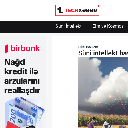
Süni İntellekt
Elm və Kosmos
Süni İntellekt
Süni İntellekt
Süni intellekt h
Elm və Kosmos
Texnoloji İnkişaf
İnnovasiya və Startaplar
Robot və Cihazlar