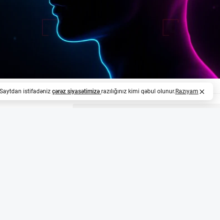
. Saytdan istifadəniz
çərəz siyasətimizə
razılığınız kimi qəbul olunur.
Razıyam
z
eyro-Dil Texnologiyalarında Yeni Dövr
ul 2026-cı ildə OpenAI-dan ayrılaraq, süni intellekt və n
duit şirkətinə qoşulub. O, burada insan beynindən qeyri-in
I təlimatlarına çevirən modellər üzərində işləyir.
mış Məlumatları və Məqsədləri