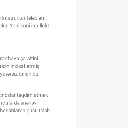
rastruktur tələbləri
ur. Yeni süni intellekt
rək hava şəraitini
asən inkişaf etmiş
 yetərsiz qalan bu
roqnozlar təqdim etmək
metrlərdə ənənəvi
ək hesablama gücü tələb