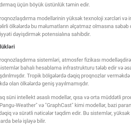
şdırmaq üçün böyük üstünlük təmin edir.
qnozlaşdırma modellərinin yüksək texnoloji xərcləri və inf
əlirli ölkələrdə bu məlumatların əlçatmaz olmasına səbəb ol
iyyəti dəyişdirmək potensialına sahibdir.
lükləri
proqnozlaşdırma sistemləri, atmosfer fizikası modelləşdirə
sistemlər bahalı hesablama infrastrukturu tələb edir və əs
şdırılmışdır. Tropik bölgələrdə dəqiq proqnozlar verməkdə
kdə olan ölkələrdə geniş yayılmamışdır.
aq süni intellekt əsaslı modellər, qısa və orta müddətli p
. "Pangu-Weather" və "GraphCast" kimi modellər, bəzi para
dəqiq və sürətli nəticələr təqdim edir. Bu sistemlər, yüks
da belə işləyə bilir.