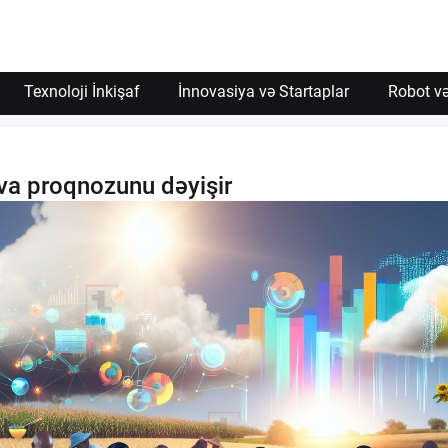
Texnoloji İnkişaf
İnnovasiya və Startaplar
Robot və
ava proqnozunu dəyişir