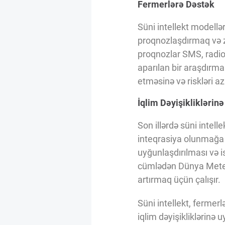
Fermerlərə Dəstək
Süni intellekt modellə
proqnozlaşdırmaq və zə
proqnozlar SMS, radio 
aparılan bir araşdırma
etməsinə və riskləri 
İqlim Dəyişiklikləri
Son illərdə süni intel
inteqrasiya olunmağa b
uyğunlaşdırılması və is
cümlədən Dünya Meteoro
artırmaq üçün çalışır.
Süni intellekt, fermer
iqlim dəyişikliklərin