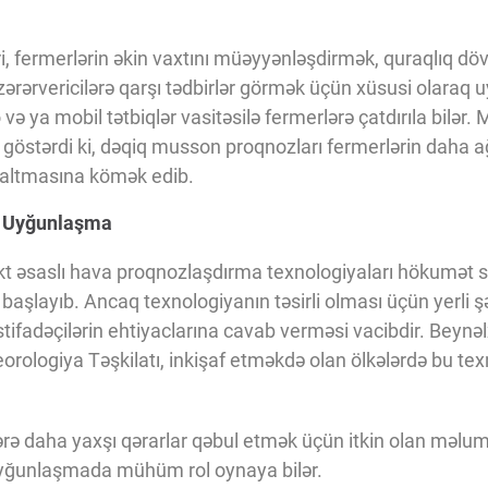
ri, fermerlərin əkin vaxtını müəyyənləşdirmək, quraqlıq dövr
rərvericilərə qarşı tədbirlər görmək üçün xüsusi olaraq uy
və ya mobil tətbiqlər vasitəsilə fermerlərə çatdırıla bilər.
 göstərdi ki, dəqiq musson proqnozları fermerlərin daha ağı
azaltmasına kömək edib.
nə Uyğunlaşma
lekt əsaslı hava proqnozlaşdırma texnologiyaları hökumət 
aşlayıb. Ancaq texnologiyanın təsirli olması üçün yerli şə
tifadəçilərin ehtiyaclarına cavab verməsi vacibdir. Beynəlx
logiya Təşkilatı, inkişaf etməkdə olan ölkələrdə bu texn
lərə daha yaxşı qərarlar qəbul etmək üçün itkin olan məlu
ə uyğunlaşmada mühüm rol oynaya bilər.