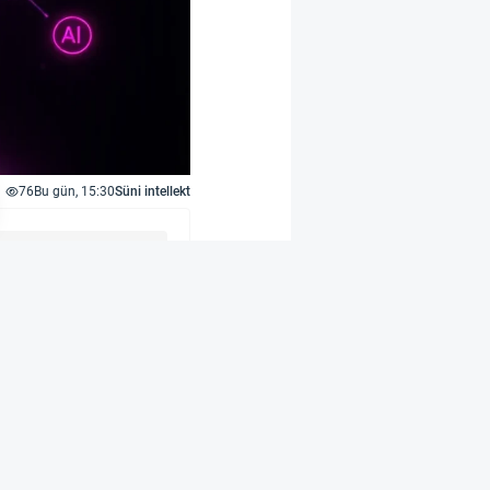
76
Bu gün, 15:30
Süni intellekt
eyro-dil sahəsində
vaziv yolla toplanan