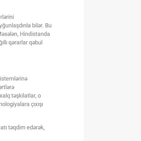
lərini
ğunlaşdırıla bilər. Bu
 Məsələn, Hindistanda
llı qərarlar qəbul
sistemlərinə
rtlərə
alq təşkilatlar, o
ologiyalara çıxışı
matı təqdim edərək,