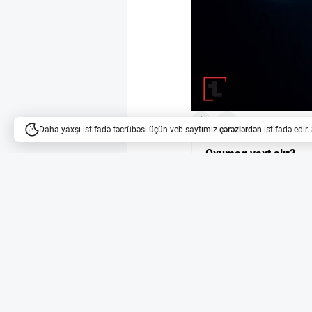
1
2
Daha yaxşı istifadə təcrübəsi üçün veb saytımız
çərəzlərdən
istifadə edir
Oxumaq vaxt alır?
Məqalələri dinləyə bilərsi
Süni İntellekt və N
Naomi Bashkansky 23 iy
fəaliyyət göstərən Con
neyron məlumatlarını A
Conduit-nin Toplan