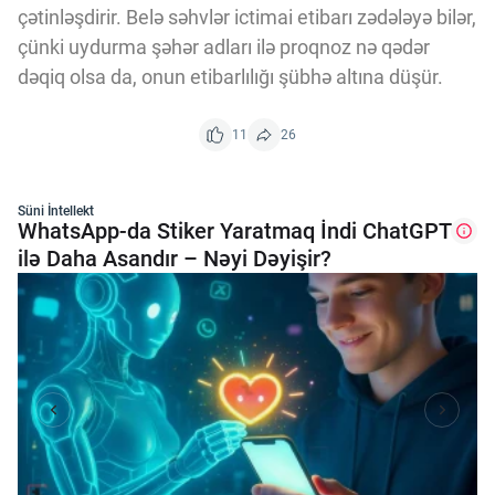
çətinləşdirir. Belə səhvlər ictimai etibarı zədələyə bilər,
çünki uydurma şəhər adları ilə proqnoz nə qədər
dəqiq olsa da, onun etibarlılığı şübhə altına düşür.
11
26
Süni İntellekt
WhatsApp-da Stiker Yaratmaq İndi ChatGPT
ilə Daha Asandır – Nəyi Dəyişir?