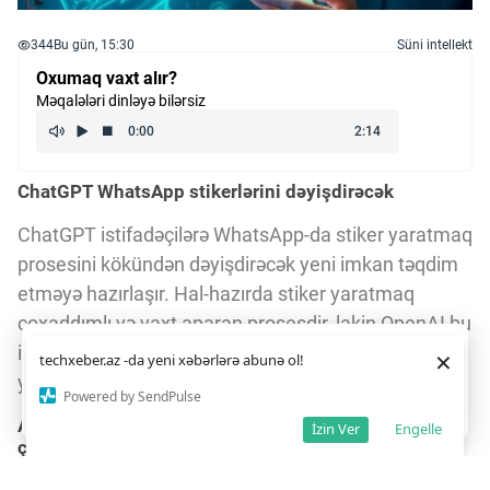
344
Bu gün, 15:30
Süni intellekt
Oxumaq vaxt alır?
Məqalələri dinləyə bilərsiz
ChatGPT WhatsApp stikerlərini dəyişdirəcək
ChatGPT istifadəçilərə WhatsApp-da stiker yaratmaq
prosesini kökündən dəyişdirəcək yeni imkan təqdim
etməyə hazırlaşır. Hal-hazırda stiker yaratmaq
çoxaddımlı və vaxt aparan prosesdir, lakin OpenAI bu
işi sadələşdirərək tək bir mətn sorğusundan stiker
Daha yaxşı istifadə təcrübəsi üçün veb saytımız
çərəzlərdən
×
techxeber.az -da yeni xəbərlərə abunə ol!
istifadə edir. Saytdan istifadəniz
çərəz siyasətimizə
yaratmağa imkan verəcək.
razılığınız kimi qəbul olunur.
3
2
Powered by SendPulse
Razıyam
Android Authority APK təhlili yeni funksiyanı ortaya
İzin Ver
Engelle
çıxardı