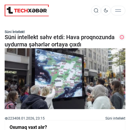
Süni İntellekt
Süni İntellekt
Süni intellekt səhv etdi: Hava proqnozunda
uydurma şəhərlər ortaya çıxdı
Elm və Kosmos
Texnoloji İnkişaf
İnnovasiya və Startaplar
Robot və Cihazlar
2234
08.01.2026, 23:15
Süni intellekt
Oxumaq vaxt alır?