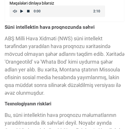
Məqalələri dinləyə bilərsiz
Kriptovalyuta
Süni intellektin hava proqnozunda səhvi
ÇƏRƏZLƏR SİYASƏTİ
ABŞ Milli Hava Xidməti (NWS) süni intellekt
tərəfindən yaradılan hava proqnozu xəritəsində
İSTIFADƏ ŞƏRTLƏRİ
mövcud olmayan şəhər adlarını təqdim edib. Xəritədə
'Orangeotild' və 'Whata Bod' kimi uydurma şəhər
MƏXFİLİK SİYASƏTİ
adları yer alıb. Bu xəritə, Montana ştatının Missoula
ofisinin sosial media hesabında yayımlanmış, lakin
qısa müddət sonra silinərək düzəldilmiş versiyası ilə
Haqqımızda
əvəz olunmuşdur.
Texnologiyanın riskləri
Vizyoner Baxışı
Bu, süni intellektin hava proqnozu məlumatlarının
yaradılmasında ilk səhvləri deyil. Noyabr ayında