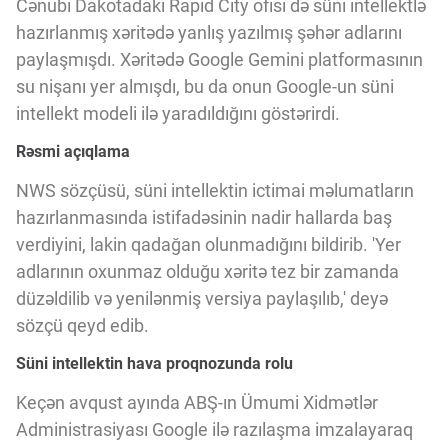
Cənubi Dakotadakı Rapid City ofisi də süni intellektlə
Innovasiya Bələdçisi
hazırlanmış xəritədə yanlış yazılmış şəhər adlarını
paylaşmışdı. Xəritədə Google Gemini platformasının
Gələcəyin Təhlili
su nişanı yer almışdı, bu da onun Google-un süni
intellekt modeli ilə yaradıldığını göstərirdi.
Podkastlar
Rəsmi açıqlama
NWS sözçüsü, süni intellektin ictimai məlumatların
hazırlanmasında istifadəsinin nadir hallarda baş
verdiyini, lakin qadağan olunmadığını bildirib. 'Yer
adlarının oxunmaz olduğu xəritə tez bir zamanda
düzəldilib və yenilənmiş versiya paylaşılıb,' deyə
sözçü qeyd edib.
Süni intellektin hava proqnozunda rolu
Keçən avqust ayında ABŞ-ın Ümumi Xidmətlər
Administrasiyası Google ilə razılaşma imzalayaraq