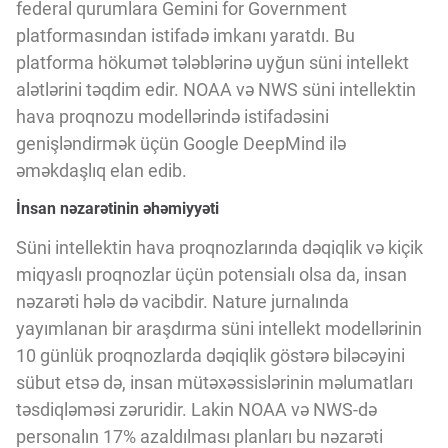
federal qurumlara Gemini for Government
platformasından istifadə imkanı yaratdı. Bu
platforma hökumət tələblərinə uyğun süni intellekt
alətlərini təqdim edir. NOAA və NWS süni intellektin
hava proqnozu modellərində istifadəsini
genişləndirmək üçün Google DeepMind ilə
əməkdaşlıq elan edib.
İnsan nəzarətinin əhəmiyyəti
Süni intellektin hava proqnozlarında dəqiqlik və kiçik
miqyaslı proqnozlar üçün potensialı olsa da, insan
nəzarəti hələ də vacibdir. Nature jurnalında
yayımlanan bir araşdırma süni intellekt modellərinin
10 günlük proqnozlarda dəqiqlik göstərə biləcəyini
sübut etsə də, insan mütəxəssislərinin məlumatları
təsdiqləməsi zəruridir. Lakin NOAA və NWS-də
personalın 17% azaldılması planları bu nəzarəti