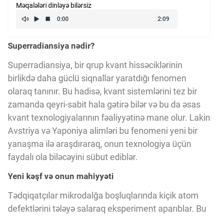
Məqalələri dinləyə bilərsiz
Kriptovalyuta
Superradiansiya nədir?
ÇƏRƏZLƏR SİYASƏTİ
Superradiansiya, bir qrup kvant hissəciklərinin
birlikdə daha güclü siqnallar yaratdığı fenomen
İSTIFADƏ ŞƏRTLƏRİ
olaraq tanınır. Bu hadisə, kvant sistemlərini tez bir
zamanda qeyri-sabit hala gətirə bilər və bu da əsas
MƏXFİLİK SİYASƏTİ
kvant texnologiyalarının fəaliyyətinə mane olur. Lakin
Avstriya və Yaponiya alimləri bu fenomeni yeni bir
yanaşma ilə araşdıraraq, onun texnologiya üçün
Haqqımızda
faydalı ola biləcəyini sübut ediblər.
Yeni kəşf və onun mahiyyəti
Vizyoner Baxışı
Tədqiqatçılar mikrodalğa boşluqlarında kiçik atom
defektlərini tələyə salaraq eksperiment aparıblar. Bu