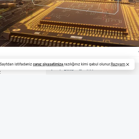
. Saytdan istifadəniz
çərəz siyasətimizə
razılığınız kimi qəbul olunur.
Razıyam
z
ri üçün 1,7 milyon avroluq müqavilə qazandı
i sektorunda fəaliyyət göstərən EnSilica şirkəti 10 ay da
uq (təxminən 3,3 milyon AZN) müqavilə imzalayıb. Layihə
nteqrasiya edilmiş sxemlərin (ASIC) sistem arxitekturası, 
demonstrator hazırlanacaq. Bu, şirkətin Avropa peyk sənayes
i imkanlarını dərinləşdirmək məqsədi daşıyır.