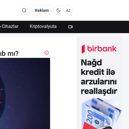
Reklam
AZ
 Cihazlar
Kriptovalyuta
ıb mı?