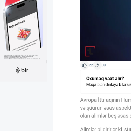
Kriptovalyuta
ÇƏRƏZLƏR SİYASƏTİ
İSTIFADƏ ŞƏRTLƏRİ
22
38
MƏXFİLİK SİYASƏTİ
Oxumaq vaxt alır?
Məqalələri dinləyə bilərsi
Haqqımızda
Avropa İttifaqının Hum
və şüurun əsas aspektl
Vizyoner Baxışı
olan alimlər beş əsas ş
Alimlər bildirirlər ki