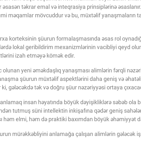
ər əsasən təkrar emal və inteqrasiya prinsiplərinə əsaslanır.
i məqamlar mövcuddur və bu, müxtəlif yanaşmaların tama
xa korteksinin şüurun formalaşmasında əsas rol oynadığı
də lokal geribildirim mexanizmlərinin vacibliyi qeyd ol
tlərini izah etməyə kömək edir.
 olunan yeni əməkdaşlıq yanaşması alimlərin fərqli nəzəri
yanaşma şüurun müxtəlif aspektlərini daha geniş və əhatə
r ki, gələcəkdə tək və doğru şüur nəzəriyyəsi ortaya çıxaca
 anlamaq insan həyatında böyük dəyişikliklərə səbəb ola bil
indən tutmuş süni intellektin inkişafına qədər geniş sahələ
ası həm elmi, həm də praktiki baxımdan böyük əhəmiyyət da
üurun mürəkkəbliyini anlamağa çalışan alimlərin gələcək 