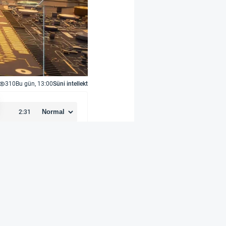
310
Bu gün, 13:00
Süni intellekt
vam edəcək yeni layihə
 çərçivəsində peyk
qabaqcıl siqnal emalı
i ilə əlaqələrini