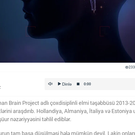
233
z
an Brain Project adlı çoxdisiplinli elmi təşəbbüsü 2013-20
ərini araşdırıb. Hollandiya, Almaniya, İtaliya və Estoniya 
üur nəzəriyyəsini təhlil ediblər.
, şüurun tam başa düşülməsi hələ mümkün deyil. Lakin onlar