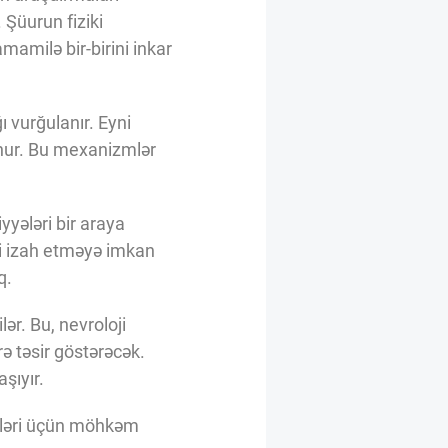
 Şüurun fiziki
milə bir-birini inkar
 vurğulanır. Eyni
unur. Bu mexanizmlər
yyələri bir araya
li izah etməyə imkan
q.
ər. Bu, nevroloji
rə təsir göstərəcək.
şıyır.
işləri üçün möhkəm