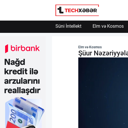
Süni İntellekt
Elm və Kosmos
Süni İntellekt
Elm və Kosmos
Şüur Nəzəriyyəl
Elm və Kosmos
Texnoloji İnkişaf
İnnovasiya və Startaplar
Robot və Cihazlar