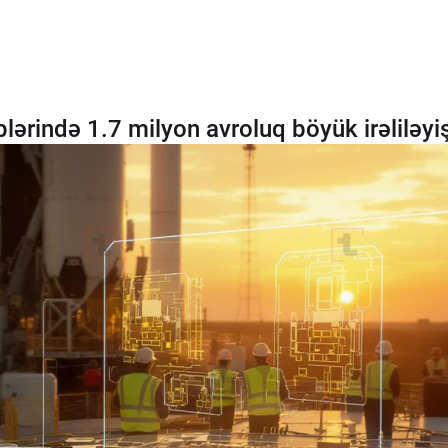
plərində 1.7 milyon avroluq böyük irəliləyiş