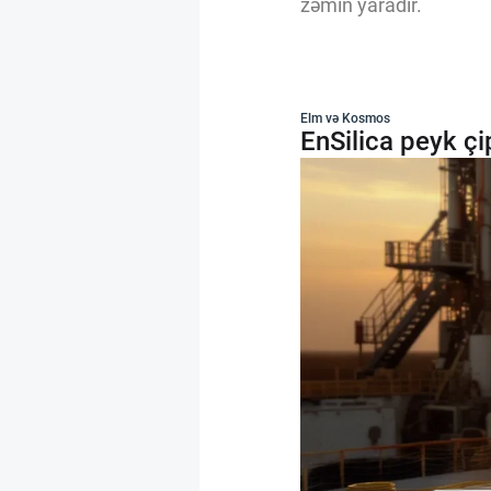
zəmin yaradır.
Elm və Kosmos
EnSilica peyk çi