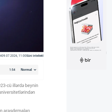
4
09.07.2026, 11:00
Süni intellekt
23-cü illərdə beynin
universitetlərindən
ın araşdırmaları