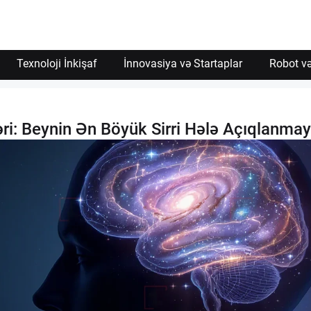
Texnoloji İnkişaf
İnnovasiya və Startaplar
Robot və
əri: Beynin Ən Böyük Sirri Hələ Açıqlanmay