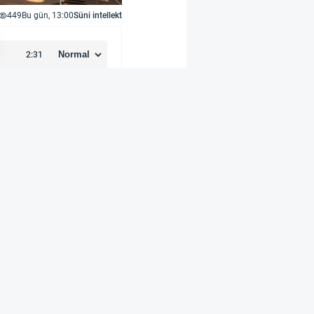
449
Bu gün, 13:00
Süni intellekt
vam edəcək yeni layihə
 çərçivəsində peyk
qabaqcıl siqnal emalı
i ilə əlaqələrini
ologiyasını inkişaf
terminalları üçün
k yük