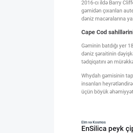
2016-cı ildə Barry C
gəmidən çıxarılan autent
dəniz macəralarına ya
Cape Cod sahillərini
Gəminin batdığı yer 18
dəniz şəraitinin dəyişk
tədqiqatını ən mürəkkəb
Whydah gəmisinin tapıl
insanları heyrətləndir
üçün böyük əhəmiyyət 
Elm və Kosmos
EnSilica peyk çi