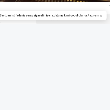
. Saytdan istifadəniz
çərəz siyasətimizə
razılığınız kimi qəbul olunur.
Razıyam
z
ri üçün 1,7 milyon avroluq müqavilə qazandı
i sektorunda fəaliyyət göstərən EnSilica şirkəti 10 ay da
uq (təxminən 3,3 milyon AZN) müqavilə imzalayıb. Layihə
nteqrasiya edilmiş sxemlərin (ASIC) sistem arxitekturası, 
demonstrator hazırlanacaq. Bu, şirkətin Avropa peyk sənayes
i imkanlarını dərinləşdirmək məqsədi daşıyır.
nin birləşməsi
pa İttifaqının IRIS² peyk qrupunun istifadəçi terminal texn
nsorsiumuna qoşulub. Bu layihədə şirkət peyk istifadəçi 
t məhsullar (ASSP) təqdim edəcək. Beləliklə, EnSilica pey