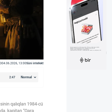
3
04.06.2026, 13:00
Süni intellekt
inin qalıqları 1984-cü
a da, kapitan “Qara