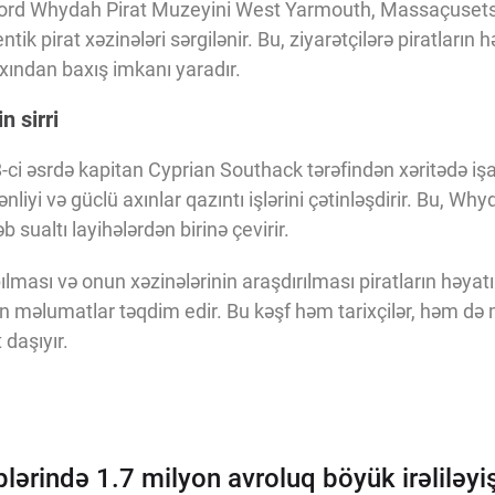
lifford Whydah Pirat Muzeyini West Yarmouth, Massaçuse
ik pirat xəzinələri sərgilənir. Bu, ziyarətçilərə piratların 
xından baxış imkanı yaradır.
n sirri
-ci əsrdə kapitan Cyprian Southack tərəfindən xəritədə iş
ənliyi və güclü axınlar qazıntı işlərini çətinləşdirir. Bu, Wh
 sualtı layihələrdən birinə çevirir.
ması və onun xəzinələrinin araşdırılması piratların həyatı
ən məlumatlar təqdim edir. Bu kəşf həm tarixçilər, həm də
daşıyır.
plərində 1.7 milyon avroluq böyük irəliləyiş