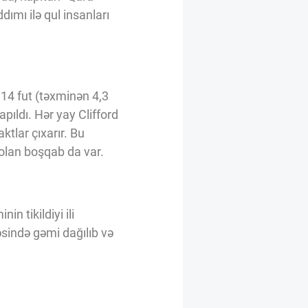
ımı ilə qul insanları
 14 fut (təxminən 4,3
pıldı. Hər yay Clifford
ktlar çıxarır. Bu
olan boşqab da var.
n tikildiyi ili
əsində gəmi dağılıb və