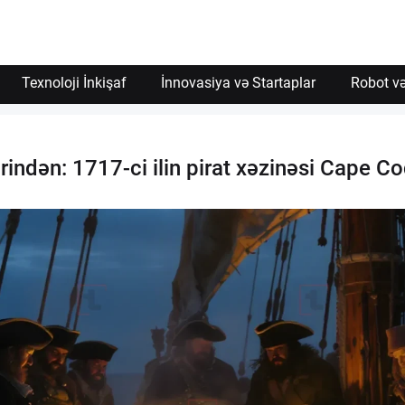
Texnoloji İnkişaf
İnnovasiya və Startaplar
Robot və
ərindən: 1717-ci ilin pirat xəzinəsi Cape Co