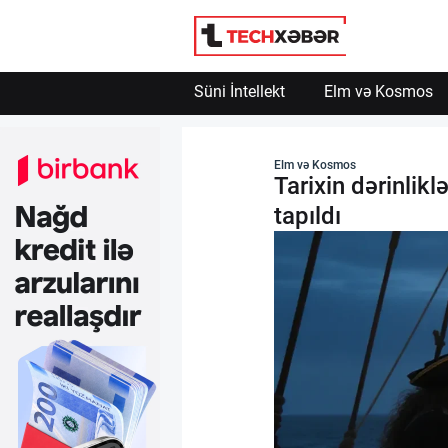
Süni İntellekt
Elm və Kosmos
Süni İntellekt
Elm və Kosmos
Tarixin dərinlikl
Elm və Kosmos
tapıldı
Texnoloji İnkişaf
İnnovasiya və Startaplar
Robot və Cihazlar