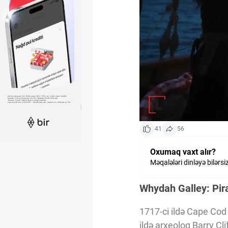
Kriptovalyuta
ÇƏRƏZLƏR SİYASƏTİ
İSTIFADƏ ŞƏRTLƏRİ
MƏXFİLİK SİYASƏTİ
41
56
Oxumaq vaxt alır?
Haqqımızda
Məqalələri dinləyə bilərsi
Whydah Galley: Pira
Vizyoner Baxışı
1717-ci ildə Cape Cod 
ildə arxeoloq Barry Cli