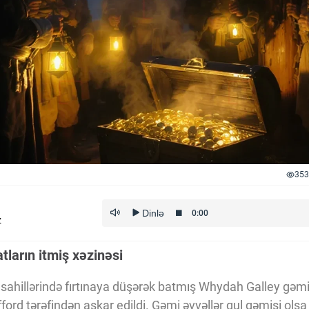
353
z
tların itmiş xəzinəsi
sahillərində fırtınaya düşərək batmış Whydah Galley gəmis
fford tərəfindən aşkar edildi. Gəmi əvvəllər qul gəmisi ols