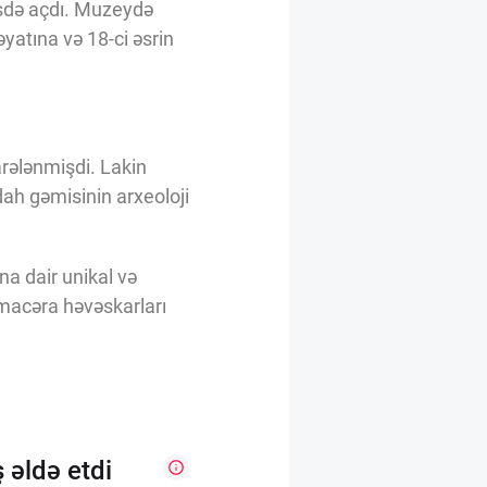
tsdə açdı. Muzeydə
həyatına və 18-ci əsrin
arələnmişdi. Lakin
ydah gəmisinin arxeoloji
na dair unikal və
 macəra həvəskarları
 əldə etdi