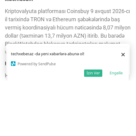
Kriptovalyuta platforması Coinsbuy 9 avqust 2026-cı
il tarixində TRON və Ethereum şəbəkələrində baş
vermiş koordinasiyalı hücum nəticəsində 8,07 milyon
dollar (təxminən 13,7 milyon AZN) itirib. Bu barədə
BlockWatchdog blokçeyn tədqiqatçıları məlumat
Daha yaxşı istifadə təcrübəsi üçün veb saytımız
çərəzlərdən
veriblər.
×
techxeber.az -da yeni xəbərlərə abunə ol!
istifadə edir. Saytdan istifadəniz
çərəz siyasətimizə
razılığınız kimi qəbul olunur.
2
8
Hücumun gedişi
Powered by SendPulse
Razıyam
İzin Ver
Engelle
Haker əvvəlcə TRON şəbəkəsində 5 USDT-lik test
əməliyyatı həyata keçirib. Təxminən bir saat ərzində
8 cüzdandan ümumilikdə 6,04 milyon USDT çıxarılıb.
Ən böyük əməliyyat təxminən 3,5 milyon USDT təşkil
edib. Paralel olaraq, Ethereum şəbəkəsində 3 cüzdan
boşaldılıb, nəticədə 1,89 milyon USDT və 77 ETH
oğurlanıb.