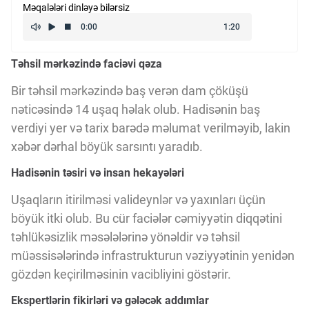
Məqalələri dinləyə bilərsiz
Kriptovalyuta
Təhsil mərkəzində faciəvi qəza
ÇƏRƏZLƏR SİYASƏTİ
Bir təhsil mərkəzində baş verən dam çöküşü
nəticəsində 14 uşaq həlak olub. Hadisənin baş
İSTIFADƏ ŞƏRTLƏRİ
verdiyi yer və tarix barədə məlumat verilməyib, lakin
xəbər dərhal böyük sarsıntı yaradıb.
MƏXFİLİK SİYASƏTİ
Hadisənin təsiri və insan hekayələri
Uşaqların itirilməsi valideynlər və yaxınları üçün
Haqqımızda
böyük itki olub. Bu cür faciələr cəmiyyətin diqqətini
təhlükəsizlik məsələlərinə yönəldir və təhsil
müəssisələrində infrastrukturun vəziyyətinin yenidən
Vizyoner Baxışı
gözdən keçirilməsinin vacibliyini göstərir.
Ekspertlərin fikirləri və gələcək addımlar