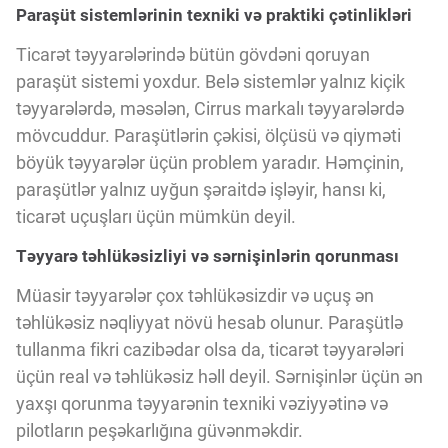
Paraşüt sistemlərinin texniki və praktiki çətinlikləri
Ticarət təyyarələrində bütün gövdəni qoruyan
paraşüt sistemi yoxdur. Belə sistemlər yalnız kiçik
təyyarələrdə, məsələn, Cirrus markalı təyyarələrdə
mövcuddur. Paraşütlərin çəkisi, ölçüsü və qiyməti
böyük təyyarələr üçün problem yaradır. Həmçinin,
paraşütlər yalnız uyğun şəraitdə işləyir, hansı ki,
ticarət uçuşları üçün mümkün deyil.
Təyyarə təhlükəsizliyi və sərnişinlərin qorunması
Müasir təyyarələr çox təhlükəsizdir və uçuş ən
təhlükəsiz nəqliyyat növü hesab olunur. Paraşütlə
tullanma fikri cazibədar olsa da, ticarət təyyarələri
üçün real və təhlükəsiz həll deyil. Sərnişinlər üçün ən
yaxşı qorunma təyyarənin texniki vəziyyətinə və
pilotların peşəkarlığına güvənməkdir.