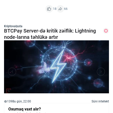
18
66
Kriptovalyuta
BTCPay Server-də kritik zəiflik: Lightning
node-larına təhlükə artır
139
Bu gün, 22:00
Süni intellekt
Oxumaq vaxt alır?