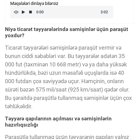
Məqalələri dinləyə bilərsiz
Kriptovalyuta
Niyə ticarət təyyarələrində sərnişinlər üçün paraşüt
ÇƏRƏZLƏR SİYASƏTİ
yoxdur?
Ticarət təyyarələri sərnişinlərə paraşüt vermir və
İSTIFADƏ ŞƏRTLƏRİ
bunun ciddi səbəbləri var. Bu təyyarələr adətən 35
000 fut (təxminən 10 668 metr) və ya daha yüksək
hündürlükdə, bəzi uzun məsafəli uçuşlarda isə 40
MƏXFİLİK SİYASƏTİ
000 futdan çox səviyyədə uçur. Həmçinin, onların
sürəti bəzən 575 mil/saat (925 km/saat) qədər olur.
Haqqımızda
Bu şəraitdə paraşütlə tullanmaq sərnişinlər üçün çox
təhlükəlidir.
Təyyarə qapılarının açılması və sərnişinlərin
Vizyoner Baxışı
hazırlıqsızlığı
Paraşütlə tullanmaq üçün təyyarənin qapıları yalnız