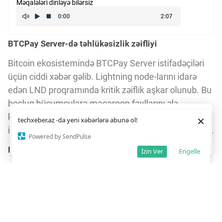
Məqalələri dinləyə bilərsiz
BTCPay Server-də təhlükəsizlik zəifliyi
Bitcoin ekosistemində BTCPay Server istifadəçiləri
üçün ciddi xəbər gəlib. Lightning node-larını idarə
edən LND proqramında kritik zəiflik aşkar olunub. Bu
boşluq hücumçulara macaroon fayllarını ələ
keçirmək imkanı verib – macaroonlar node-ların
Daha yaxşı istifadə təcrübəsi üçün veb saytımız
çərəzlərdən
×
techxeber.az -da yeni xəbərlərə abunə ol!
istifadə edir. Saytdan istifadəniz
çərəz siyasətimizə
idarəsini təmin edən əsas təhlükəsizlik elementləridir.
razılığınız kimi qəbul olunur.
1
Powered by SendPulse
Razıyam
Hücumların təsiri və zərər çəkənlər
İzin Ver
Engelle
Foundation şirkətinin Lightning node-u bu hücuma
məruz qalıb, lakin onların BTCPay-də saxlanılan on-
chain hot wallet-i toxunulmamışdır. Digər tərəfdən,
Citadel21-in Lightning node-u boşaldılıb, lakin orada