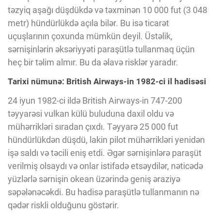
Innovasiya Bələdçisi
təzyiq aşağı düşdükdə və təxminən 10 000 fut (3 048
metr) hündürlükdə açıla bilər. Bu isə ticarət
uçuşlarının çoxunda mümkün deyil. Üstəlik,
Gələcəyin Təhlili
sərnişinlərin əksəriyyəti paraşütlə tullanmaq üçün
heç bir təlim almır. Bu da əlavə risklər yaradır.
Podkastlar
Tarixi nümunə: British Airways-in 1982-ci il hadisəsi
24 iyun 1982-ci ildə British Airways-in 747-200
təyyarəsi vulkan külü buluduna daxil oldu və
mühərrikləri sıradan çıxdı. Təyyarə 25 000 fut
hündürlükdən düşdü, lakin pilot mühərrikləri yenidən
işə saldı və təcili eniş etdi. Əgər sərnişinlərə paraşüt
verilmiş olsaydı və onlar istifadə etsəydilər, nəticədə
yüzlərlə sərnişin okean üzərində geniş əraziyə
səpələnəcəkdi. Bu hadisə paraşütlə tullanmanın nə
qədər riskli olduğunu göstərir.