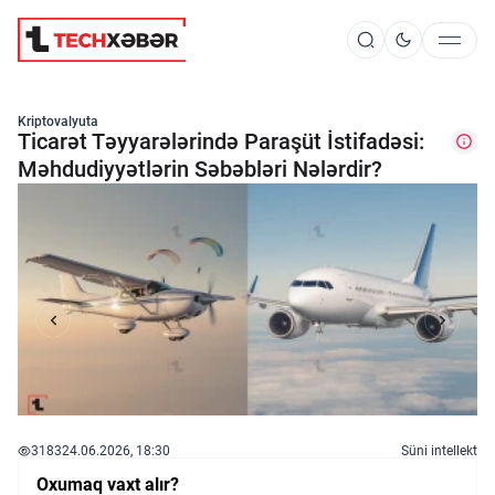
Süni İntellekt
Kriptovalyuta
Ticarət Təyyarələrində Paraşüt İstifadəsi:
Məhdudiyyətlərin Səbəbləri Nələrdir?
Elm və Kosmos
Texnoloji İnkişaf
İnnovasiya və Startaplar
Robot və Cihazlar
3183
24.06.2026, 18:30
Süni intellekt
Oxumaq vaxt alır?