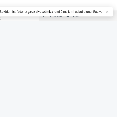
. Saytdan istifadəniz
çərəz siyasətimizə
razılığınız kimi qəbul olunur.
Razıyam
z
i və sirli hadisələr
da Minnesota ştatının Hamel şəhərində iki uşaq — Jerom
 və yüksək səsli fit səsi çıxardığı bildirən dairəvi bir uçan
şaqlarla görüşərək iddia edilən yerə baxış keçirdi və rəs
ot where the alleged ‘flying saucer’ had landed was appro
ktin yerə toxunduğu sahə təxminən 2 fut (təxminən 60 sm
qəti və rəsmi açıqlamalar
ABŞ Prezidenti Donald Trump 450-dən çox rəsmi UAP hesa
tdi. 2022 və 2023-cü illərdə ABŞ Konqresində UAP mövzusu
ə All-domain Anomaly Resolution Office (AARO) yaradıldı, 2
den tərəfindən Unidentified Anomalous Phenomena Disclo