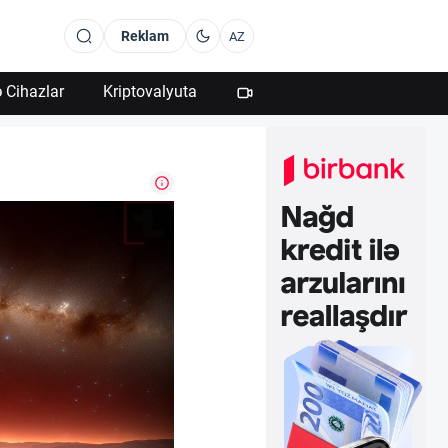
Reklam
AZ
 Cihazlar
Kriptovalyuta