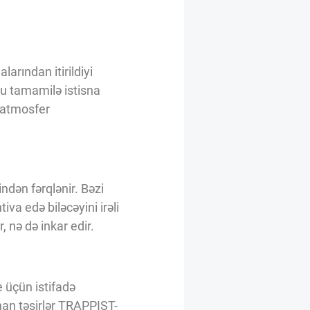
arından itirildiyi
u tamamilə istisna
k atmosfer
ndən fərqlənir. Bəzi
va edə biləcəyini irəli
 nə də inkar edir.
 üçün istifadə
nan təsirlər TRAPPIST-