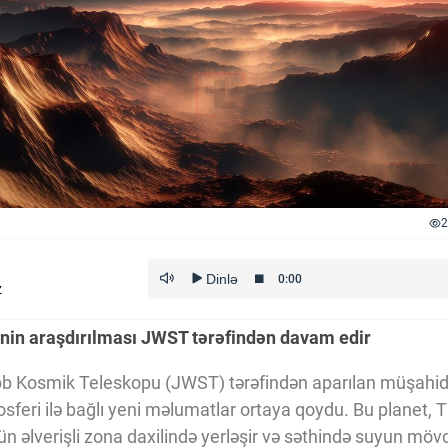
2
z
nin araşdırılması JWST tərəfindən davam edir
Kosmik Teleskopu (JWST) tərəfindən aparılan müşahid
osferi ilə bağlı yeni məlumatlar ortaya qoydu. Bu planet,
ün əlverişli zona daxilində yerləşir və səthində suyun mö