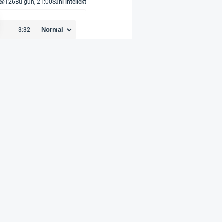
126
Bu gün, 21:00
Süni intellekt
e və Benno Leuer —
 obyekt gördülər. FBI
mi hesabatda qeyd
ximately 2 ft. in
) diametrdə idi.
batını dörd mərhələdə
 üzrə bir neçə iclas
023-cü ilin dekabrında
sure Act qanunu