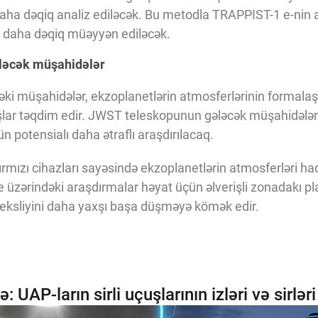
 daha dəqiq analiz ediləcək. Bu metodla TRAPPIST-1 e-nin
 daha dəqiq müəyyən ediləcək.
ələcək müşahidələr
ki müşahidələr, ekzoplanetlərin atmosferlərinin formalaş
şlar təqdim edir. JWST teleskopunun gələcək müşahidələri 
n potensialı daha ətraflı araşdırılacaq.
rmızı cihazları sayəsində ekzoplanetlərin atmosferləri ha
 üzərindəki araşdırmalar həyat üçün əlverişli zonadakı pl
eksliyini daha yaxşı başa düşməyə kömək edir.
UAP-ların sirli uçuşlarının izləri və sirləri 