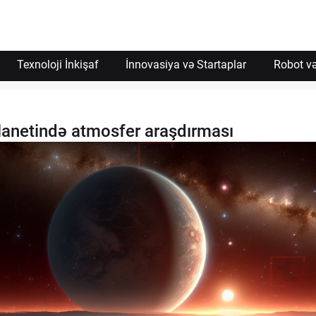
Texnoloji İnkişaf
İnnovasiya və Startaplar
Robot və
anetində atmosfer araşdırması