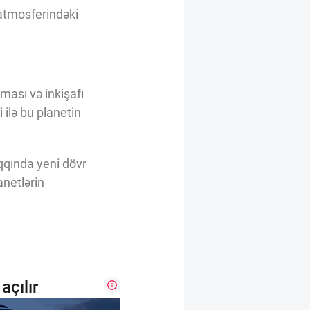
 atmosferindəki
ması və inkişafı
ilə bu planetin
qqında yeni dövr
anetlərin
açılır