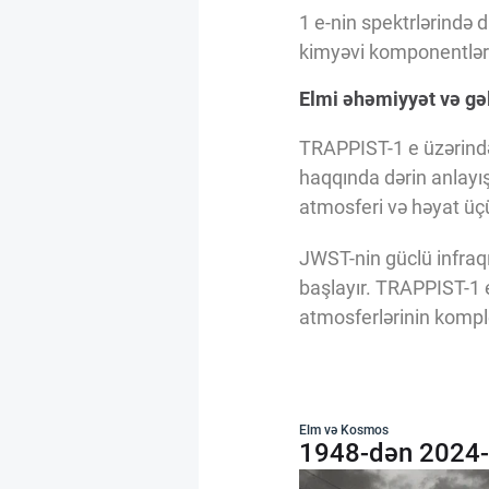
1 e-nin spektrlərində
kimyəvi komponentlər
Elmi əhəmiyyət və g
TRAPPIST-1 e üzərində
haqqında dərin anlayı
atmosferi və həyat üçü
JWST-nin güclü infraqı
başlayır. TRAPPIST-1 e
atmosferlərinin kompl
Elm və Kosmos
1948-dən 2024-ə: 