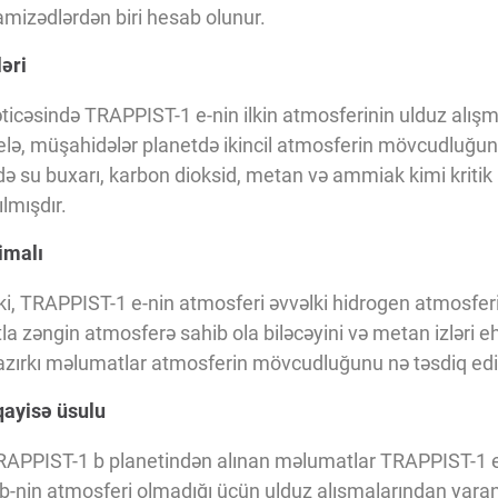
amizədlərdən biri hesab olunur.
əri
cəsində TRAPPIST-1 e-nin ilkin atmosferinin ulduz alışmal
elə, müşahidələr planetdə ikincil atmosferin mövcudluğun
də su buxarı, karbon dioksid, metan və ammiak kimi kriti
lmışdır.
imalı
ki, TRAPPIST-1 e-nin atmosferi əvvəlki hidrogen atmosferi
a zəngin atmosferə sahib ola biləcəyini və metan izləri ehti
azırkı məlumatlar atmosferin mövcudluğunu nə təsdiq edir,
ayisə üsulu
RAPPIST-1 b planetindən alınan məlumatlar TRAPPIST-1 e
b-nin atmosferi olmadığı üçün ulduz alışmalarından yara