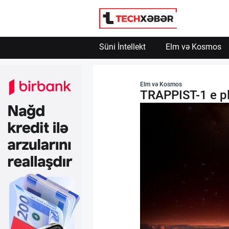
Süni İntellekt
Elm və Kosmos
Süni İntellekt
Elm və Kosmos
TRAPPIST-1 e pl
Elm və Kosmos
Texnoloji İnkişaf
İnnovasiya və Startaplar
Robot və Cihazlar