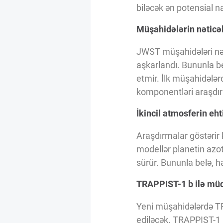
Innovasiya Bələdçisi
biləcək ən potensial n
Müşahidələrin nəticəl
Gələcəyin Təhlili
JWST müşahidələri nəti
aşkarlandı. Bununla b
Podkastlar
etmir. İlk müşahidələr
komponentləri araşdırı
İkincil atmosferin eht
Araşdırmalar göstərir 
modellər planetin azotl
sürür. Bununla belə, h
TRAPPIST-1 b ilə müq
Yeni müşahidələrdə T
ediləcək. TRAPPIST-1 