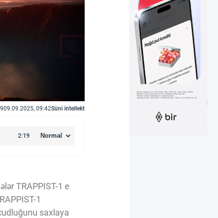
9
09.09.2025, 09:42
Süni intellekt
ələr TRAPPIST-1 e
 TRAPPIST-1
vcudluğunu saxlaya