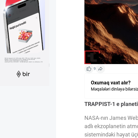
Kriptovalyuta
ÇƏRƏZLƏR SİYASƏTİ
İSTIFADƏ ŞƏRTLƏRİ
9
MƏXFİLİK SİYASƏTİ
Oxumaq vaxt alır?
Məqalələri dinləyə bilərsi
Haqqımızda
TRAPPIST-1 e planeti
NASA-nın James Webb 
Vizyoner Baxışı
adlı ekzoplanetin atm
sistemindəki həyat üç