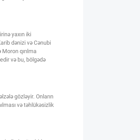
rinə yaxın iki
Karib dənizi və Cənubi
və Moron qırılma
edir və bu, bölgədə
lzələ gözləyir. Onların
ılması və təhlükəsizlik