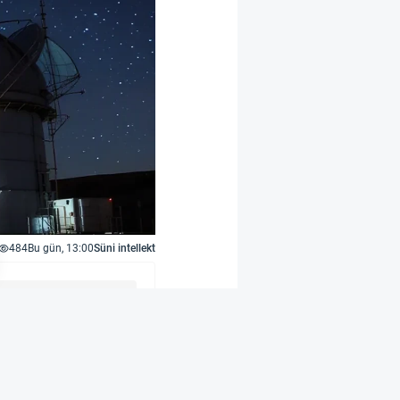
484
Bu gün, 13:00
Süni intellekt
şılıqlı təsir