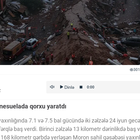
301
z
enesuelada qorxu yaratdı
ınlığında 7.1 və 7.5 bal gücündə iki zəlzələ 24 iyun gecə
ərqlə baş verdi. Birinci zəlzələ 13 kilometr dərinlikdə baş 
68 kilometr qərbdə yerləşən Moron sahil qəsəbəsi yaxın