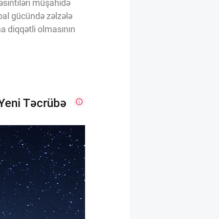
kəsintiləri müşahidə
 bal gücündə zəlzələ
a diqqətli olmasının
 Yeni Təcrübə