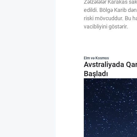
Zəlzələlər Karakas saki
edildi. Bölgə Karib də
riski mövcuddur. Bu h
vacibliyini göstərir.
Elm və Kosmos
Avstraliyada Qar
Başladı