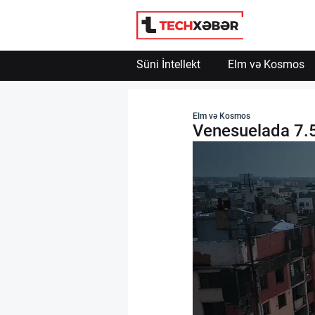
Süni İntellekt
Elm və Kosmos
Süni İntellekt
Elm və Kosmos
Venesuelada 7.5
Elm və Kosmos
Texnoloji İnkişaf
İnnovasiya və Startaplar
Robot və Cihazlar