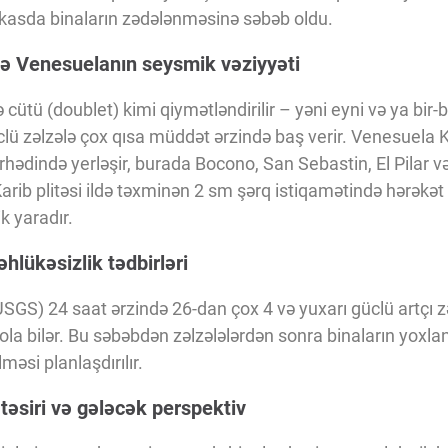
arakasda binaların zədələnməsinə səbəb oldu.
və Venesuelanın seysmik vəziyyəti
 cütü (doublet) kimi qiymətləndirilir – yəni eyni və ya bir-bi
güclü zəlzələ çox qısa müddət ərzində baş verir. Venesuela 
ərhədində yerləşir, burada Bocono, San Sebastin, El Pilar 
rib plitəsi ildə təxminən 2 sm şərq istiqamətində hərəkət 
k yaradır.
əhlükəsizlik tədbirləri
SGS) 24 saat ərzində 26-dan çox 4 və yuxarı güclü artçı zə
ola bilər. Bu səbəbdən zəlzələlərdən sonra binaların yoxlan
lməsi planlaşdırılır.
 təsiri və gələcək perspektiv