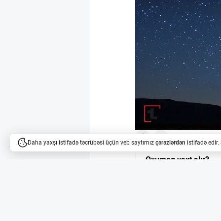
8
5
Daha yaxşı istifadə təcrübəsi üçün veb saytımız
çərəzlərdən
istifadə edir
Oxumaq vaxt alır?
Məqalələri dinləyə bilərsi
Qaranlıq maddənin s
Qaranlıq maddə kainəti