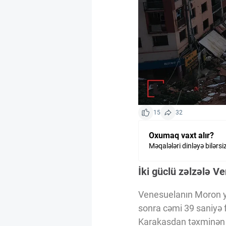
Kriptovalyuta
ÇƏRƏZLƏR SİYASƏTİ
İSTIFADƏ ŞƏRTLƏRİ
15
32
MƏXFİLİK SİYASƏTİ
Oxumaq vaxt alır?
Məqalələri dinləyə bilərsi
Haqqımızda
İki güclü zəlzələ V
Vizyoner Baxışı
Venesuelanın Moron yax
sonra cəmi 39 saniyə f
Karakasdan təxminən 1