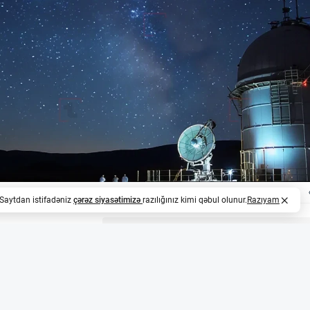
. Saytdan istifadəniz
çərəz siyasətimizə
razılığınız kimi qəbul olunur.
Razıyam
z
irri və Avstraliyanın rolu
n təxminən 85%-ni təşkil edən, lakin görünməz və işıqla qar