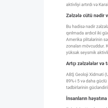
Innovasiya Bələdçisi
aktivliyi artırdı və K
Zəlzələ cütü nədir 
Gələcəyin Təhlili
Bu hadisə nadir zəlzələ
qırılmada ardıcıl iki 
Podkastlar
Amerika plitələrinin s
zonaları mövcuddur. Ka
yüksək seysmik aktivli
Artçı zəlzələlər və t
ABŞ Geoloji Xidməti (U
89%-i 5 və daha güclü 
tədbirlərinin gücləndiri
İnsanların həyatına