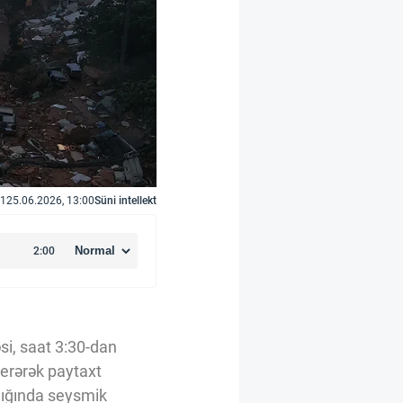
1
25.06.2026, 13:00
Süni intellekt
si, saat 3:30-dan
verərək paytaxt
lığında seysmik