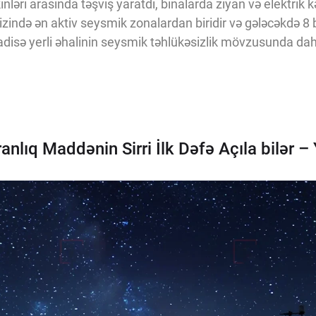
nləri arasında təşviş yaratdı, binalarda ziyan və elektrik 
nizində ən aktiv seysmik zonalardan biridir və gələcəkdə 8
adisə yerli əhalinin seysmik təhlükəsizlik mövzusunda dah
anlıq Maddənin Sirri İlk Dəfə Açıla bilər –