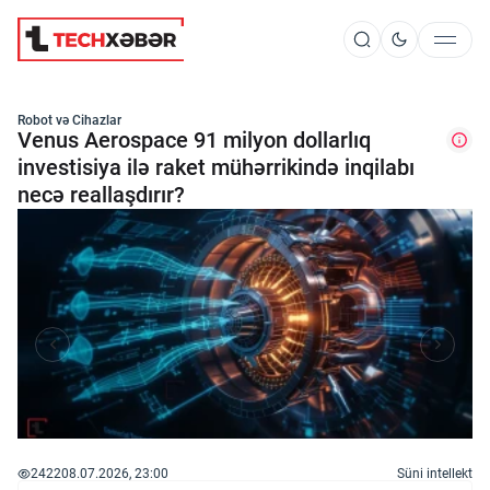
Süni İntellekt
Robot və Cihazlar
Venus Aerospace 91 milyon dollarlıq
investisiya ilə raket mühərrikində inqilabı
necə reallaşdırır?
Elm və Kosmos
Texnoloji İnkişaf
İnnovasiya və Startaplar
Robot və Cihazlar
2422
08.07.2026, 23:00
Süni intellekt