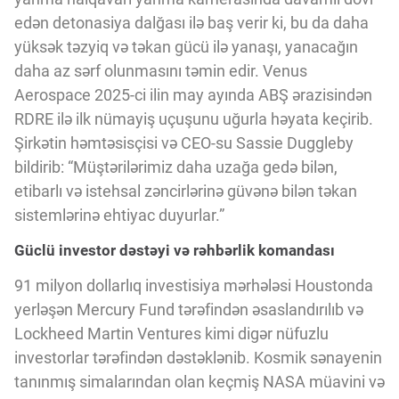
Innovasiya Bələdçisi
edən detonasiya dalğası ilə baş verir ki, bu da daha
yüksək təzyiq və təkan gücü ilə yanaşı, yanacağın
Gələcəyin Təhlili
daha az sərf olunmasını təmin edir. Venus
Aerospace 2025-ci ilin may ayında ABŞ ərazisindən
RDRE ilə ilk nümayiş uçuşunu uğurla həyata keçirib.
Podkastlar
Şirkətin həmtəsisçisi və CEO-su Sassie Duggleby
bildirib: “Müştərilərimiz daha uzağa gedə bilən,
etibarlı və istehsal zəncirlərinə güvənə bilən təkan
sistemlərinə ehtiyac duyurlar.”
Güclü investor dəstəyi və rəhbərlik komandası
91 milyon dollarlıq investisiya mərhələsi Houstonda
yerləşən Mercury Fund tərəfindən əsaslandırılıb və
Lockheed Martin Ventures kimi digər nüfuzlu
investorlar tərəfindən dəstəklənib. Kosmik sənayenin
tanınmış simalarından olan keçmiş NASA müavini və