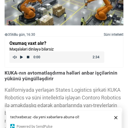
356
Bu gün, 16:30
Süni intellekt
Oxumaq vaxt alır?
Məqalələri dinləyə bilərsiz
KUKA-nın avtomatlaşdırma həlləri anbar işçilərinin
yükünü yüngülləşdirir
Kaliforniyada yerləşən States Logistics şirkəti KUKA
Robotics və süni intellektlə işləyən Contoro Robotics
ilə əməkdaşlıq edərək anbarlarında yarı-treylerlərin
boşaldılmasını avtomatlaşdırıb. Əvvəlcə 2-4 işçi hər
Daha yaxşı istifadə təcrübəsi üçün veb saytımız
çərəzlərdən
×
techxeber.az -da yeni xəbərlərə abunə ol!
istifadə edir. Saytdan istifadəniz
çərəz siyasətimizə
növbədə 2-3 treyleri boşaldırdısa, indi
razılığınız kimi qəbul olunur.
3
2
Powered by SendPulse