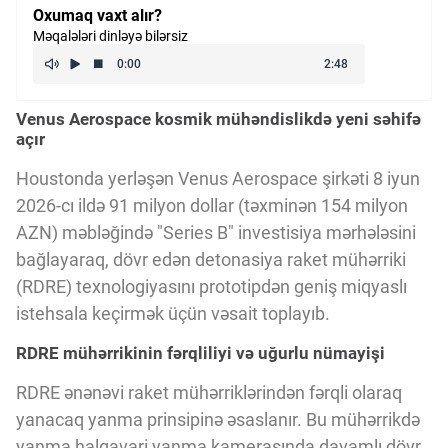
Oxumaq vaxt alır?
Kriptovalyuta
Məqalələri dinləyə bilərsiz
ÇƏRƏZLƏR SİYASƏTİ
Venus Aerospace kosmik mühəndislikdə yeni səhifə
açır
İSTIFADƏ ŞƏRTLƏRİ
Houstonda yerləşən Venus Aerospace şirkəti 8 iyun
2026-cı ildə 91 milyon dollar (təxminən 154 milyon
AZN) məbləğində "Series B" investisiya mərhələsini
MƏXFİLİK SİYASƏTİ
bağlayaraq, dövr edən detonasiya raket mühərriki
(RDRE) texnologiyasını prototipdən geniş miqyaslı
Haqqımızda
istehsala keçirmək üçün vəsait toplayıb.
RDRE mühərrikinin fərqliliyi və uğurlu nümayişi
Vizyoner Baxışı
RDRE ənənəvi raket mühərriklərindən fərqli olaraq
yanacaq yanma prinsipinə əsaslanır. Bu mühərrikdə
yanma halqavari yanma kamerasında davamlı dövr