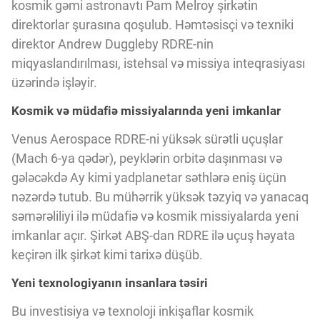
kosmik gəmi astronavtı Pam Melroy şirkətin
direktorlar şurasına qoşulub. Həmtəsisçi və texniki
direktor Andrew Duggleby RDRE-nin
miqyaslandırılması, istehsal və missiya inteqrasiyası
üzərində işləyir.
Kosmik və müdafiə missiyalarında yeni imkanlar
Venus Aerospace RDRE-ni yüksək sürətli uçuşlar
(Mach 6-ya qədər), peyklərin orbitə daşınması və
gələcəkdə Ay kimi yadplanetar səthlərə eniş üçün
nəzərdə tutub. Bu mühərrik yüksək təzyiq və yanacaq
səmərəliliyi ilə müdafiə və kosmik missiyalarda yeni
imkanlar açır. Şirkət ABŞ-dan RDRE ilə uçuş həyata
keçirən ilk şirkət kimi tarixə düşüb.
Yeni texnologiyanın insanlara təsiri
Bu investisiya və texnoloji inkişaflar kosmik