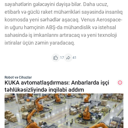
səyahətlərin gələcəyini dəyişə bilər. Daha ucuz,
etibarlı və güclü raket mühərrikləri sayəsində insanlıq
kosmosda yeni sərhədlər aşacaq. Venus Aerospace-
in uğuru həmçinin ABŞ-da mühəndislik və istehsal
sahəsində iş imkanlarını artıracaq və yeni texnoloji
ixtiralar üçün zəmin yaradacaq.
17
41
Robot və Cihazlar
KUKA avtomatlaşdırması: Anbarlarda işçi
təhlükəsizliyində inqilabi addım